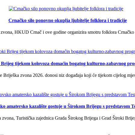
Crnačko silo ponovno okuplja ljubitelje folklora i tradicije
 zvona, HKUD Crnač i ove godine organizira smotru folklora Crnačko sil
i Brijeg tijekom kolovoza domaćin bogatog kulturno-zabavnog pr
 Briješka zvona 2026. donosi niz događaja koji će tijekom cijelog mjes
ko amatersko kazalište gostuje u Širokom Brijegu s predstavom T
 zvona, Turistička zajednica Grada Širokog Brijega i Grad Široki Brije