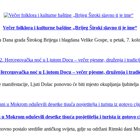
Večer folklora i kulturne baštine „Brijeg Široki slavno ti je ime“
 Dana grada Širokog Brijega i blagdana Velike Gospe, u petak, 7. kolov
 Hercegovačka noć u Ljutom Docu – večer pjesme, druženja i tradic
manifestacije, Ljuti Dolac ponovno će biti mjesto okupljanja ljubitelja 
u Mokrom oduševili desetke tisuća posjetitelja i turista iz gotovo ci
vno postalo središte antičkog svijeta, gdje su održani Rimski dani Mok