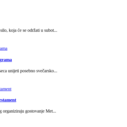
o, koja će se održati u subot...
ograma
eca unijeti posebno svečarsko...
estament
g organiziraju gostovanje Met...