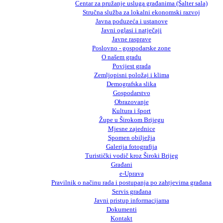
Centar za pružanje usluga građanima (Šalter sala)
Stručna služba za lokalni ekonomski razvoj
Javna poduzeća i ustanove
Javni oglasi i natječaji
Javne rasprave
Poslovno - gospodarske zone
O našem gradu
Povijest grada
Zemljopisni položaj i klima
Demografska slika
Gospodarstvo
Obrazovanje
Kultura i šport
Župe u Širokom Brijegu
Mjesne zajednice
Spomen obilježja
Galerija fotografija
Turistički vodič kroz Široki Brijeg
Građani
e-Uprava
Pravilnik o načinu rada i postupanja po zahtjevima građana
Servis građana
Javni pristup informacijama
Dokumenti
Kontakt