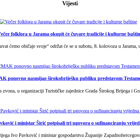
Vijesti
ečer folklora u Jarama okupit će čuvare tradicije i kulturne bašti
uvat ćemo običaje svoje“ održat će se u subotu, 8. kolovoza u Jarama, 
K ponovno nasmijao širokobriješku publiku predstavom Testam
a zvona, u organizaciji Turističke zajednice Grada Širokog Brijega i Gra
ković i ministar Širić potpisali tri ugovora o sufinanciranju vrij
ega Ivo Pavković i ministar gospodarstva Županije Zapadnohercegovačk