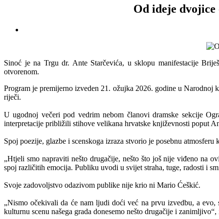
Od ideje dvojice
Sinoć je na Trgu dr. Ante Starčevića, u sklopu manifestacije Brij
otvorenom.
Program je premijerno izveden 21. ožujka 2026. godine u Narodnoj knji
riječi.
U ugodnoj večeri pod vedrim nebom članovi dramske sekcije Ogran
interpretacije približili stihove velikana hrvatske književnosti popu
Spoj poezije, glazbe i scenskoga izraza stvorio je posebnu atmosferu k
„Htjeli smo napraviti nešto drugačije, nešto što još nije viđeno na 
spoj različitih emocija. Publiku uvodi u svijet straha, tuge, radosti i
Svoje zadovoljstvo odazivom publike nije krio ni Mario Ćeškić.
„Nismo očekivali da će nam ljudi doći već na prvu izvedbu, a evo, sa
kulturnu scenu našega grada donesemo nešto drugačije i zanimljivo“, 