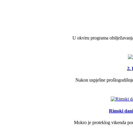
U okviru programa obilježavanja
2.
Nakon uspješne prošlogodišnje 
Rimski dani 
Mokro je proteklog vikenda pono