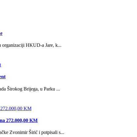
ne
u organizaciji HKUD-a Jare, k...
ent
da Širokog Brijega, u Parku ...
edna 272.000,00 KM
e Zvonimir Širić i potpisali s...