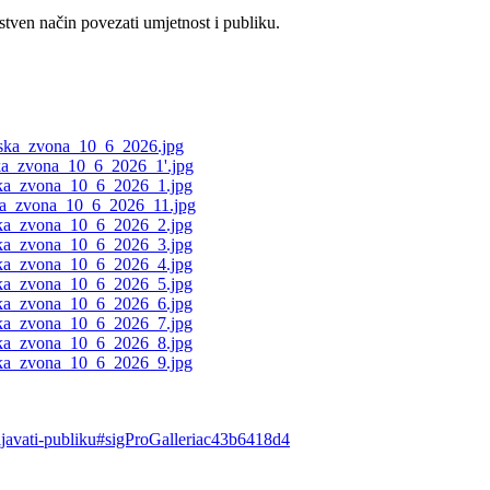
stven način povezati umjetnost i publiku.
evljavati-publiku#sigProGalleriac43b6418d4