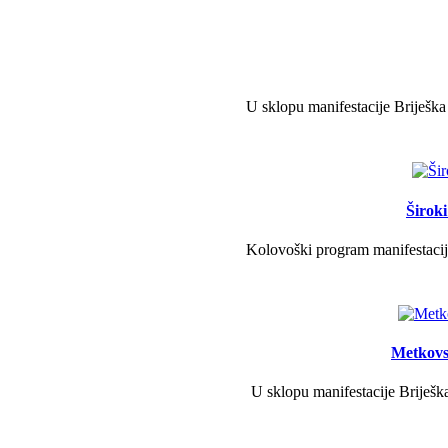
U sklopu manifestacije Briješka
Širok
Kolovoški program manifestacije
Metkovs
U sklopu manifestacije Briješka