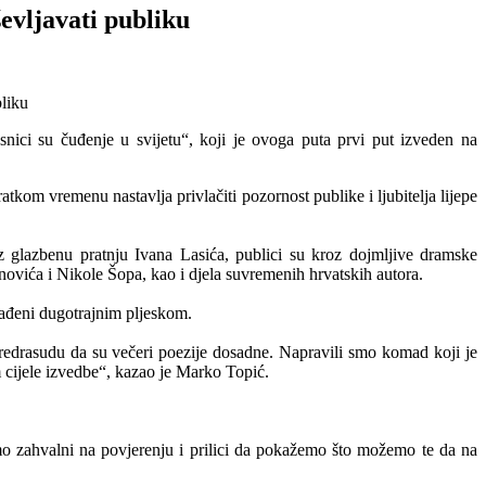
evljavati publiku
nici su čuđenje u svijetu“, koji je ovoga puta prvi put izveden na
kom vremenu nastavlja privlačiti pozornost publike i ljubitelja lijepe
glazbenu pratnju Ivana Lasića, publici su kroz dojmljive dramske
novića i Nikole Šopa, kao i djela suvremenih hrvatskih autora.
građeni dugotrajnim pljeskom.
 predrasudu da su večeri poezije dosadne. Napravili smo komad koji je
om cijele izvedbe“, kazao je Marko Topić.
 smo zahvalni na povjerenju i prilici da pokažemo što možemo te da na