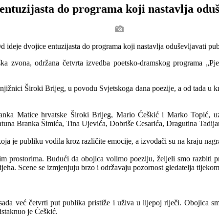
 entuzijasta do programa koji nastavlja oduš
eška zvona, održana četvrta izvedba poetsko-dramskog programa „Pjes
žnici Široki Brijeg, u povodu Svjetskoga dana poezije, a od tada u krat
ka Matice hrvatske Široki Brijeg, Mario Ćeškić i Marko Topić, uz 
t Antuna Branka Šimića, Tina Ujevića, Dobriše Cesarića, Dragutina Tadija
oja je publiku vodila kroz različite emocije, a izvođači su na kraju na
ovim prostorima. Budući da obojica volimo poeziju, željeli smo razbiti
 smijeha. Scene se izmjenjuju brzo i održavaju pozornost gledatelja tijek
da već četvrti put publika pristiže i uživa u lijepoj riječi. Obojica
istaknuo je Ćeškić.