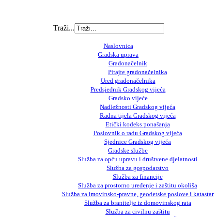
Traži...
Naslovnica
Gradska uprava
Gradonačelnik
Pitajte gradonačelnika
Ured gradonačelnika
Predsjednik Gradskog vijeća
Gradsko vijeće
Nadležnosti Gradskog vijeća
Radna tijela Gradskog vijeća
Etički kodeks ponašanja
Poslovnik o radu Gradskog vijeća
Sjednice Gradskog vijeća
Gradske službe
Služba za opću upravu i društvene djelatnosti
Služba za gospodarstvo
Služba za financije
Služba za prostorno uređenje i zaštitu okoliša
Služba za imovinsko-pravne, geodetske poslove i katastar
Služba za branitelje iz domovinskog rata
Služba za civilnu zaštitu