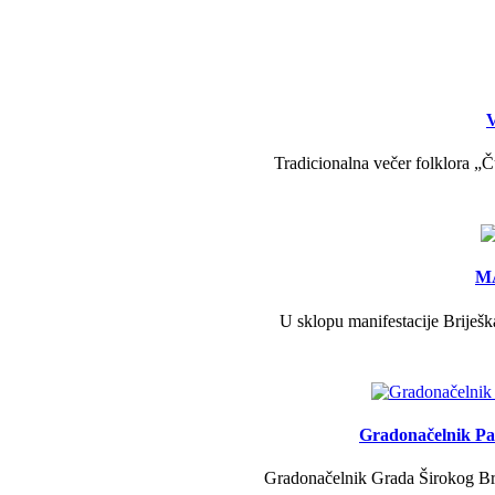
V
Tradicionalna večer folklora „Č
MA
U sklopu manifestacije Briješk
Gradonačelnik Pav
Gradonačelnik Grada Širokog Brij