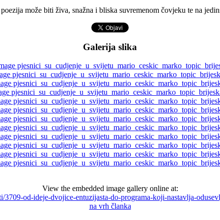
poezija može biti živa, snažna i bliska suvremenom čovjeku te na jedin
Galerija slika
View the embedded image gallery online at:
osti/3709-od-ideje-dvojice-entuzijasta-do-programa-koji-nastavlja-odus
na vrh članka