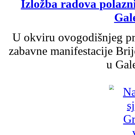
Izložba radova polazn
Gale
U okviru ovogodišnjeg pr
zabavne manifestacije Brij
u Gale