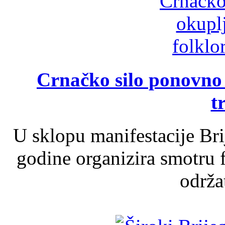
Crnačko silo ponovno o
t
U sklopu manifestacije Br
godine organizira smotru f
održat