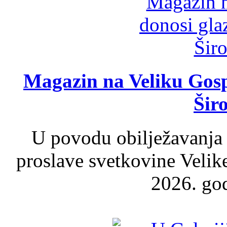
Magazin na Veliku Gosp
Šir
U povodu obilježavanja
proslave svetkovine Velik
2026. god