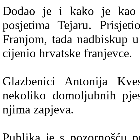
Dodao je i kako je kao P
posjetima Tejaru. Prisjet
Franjom, tada nadbiskup u
cijenio hrvatske franjevce.
Glazbenici Antonija Kve
nekoliko domoljubnih pje
njima zapjeva.
Publika je s pozornošću pr