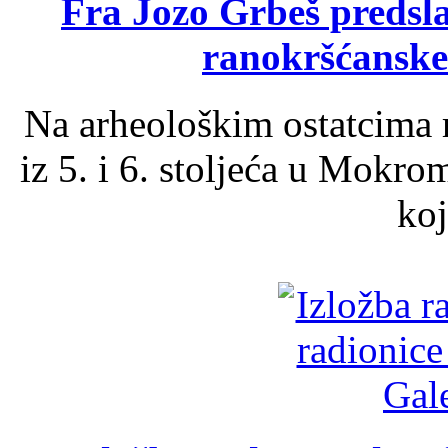
Fra Jozo Grbeš predsla
ranokršćanske
Na arheološkim ostatcima 
iz 5. i 6. stoljeća u Mokro
koj