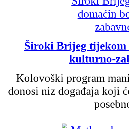
Široki Brijeg tijeko
kulturno-z
Kolovoški program manif
donosi niz događaja koji ć
posebno