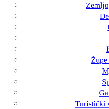
Zemljop
De
Župe 
Mj
Sp
Gal
Turistički 