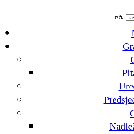
Traži...
Gr
Pit
Ure
Predsje
G
Nadlež