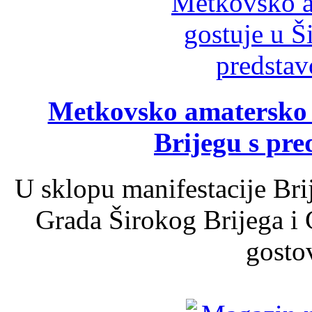
Metkovsko amatersko k
Brijegu s pr
U sklopu manifestacije Bri
Grada Širokog Brijega i 
gosto