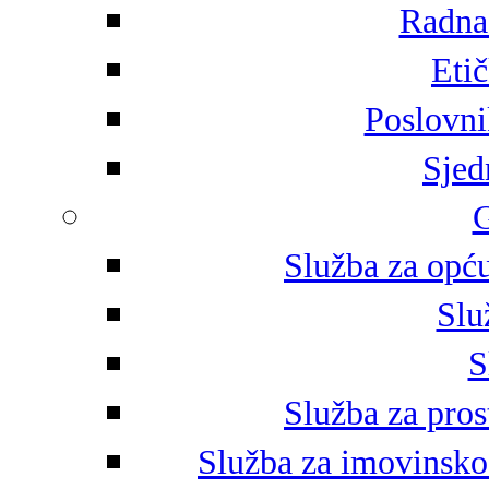
Radna 
Eti
Poslovni
Sjed
G
Služba za opću
Slu
S
Služba za pros
Služba za imovinsko-