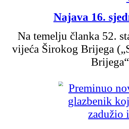
Najava 16. sjed
Na temelju članka 52. s
vijeća Širokog Brijega (
Brijega“,