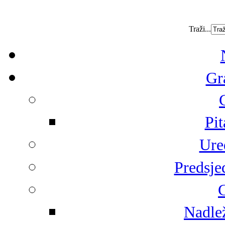
Traži...
Gr
Pit
Ure
Predsje
G
Nadlež