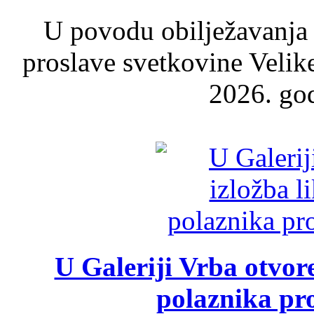
U povodu obilježavanja
proslave svetkovine Velik
2026. god
U Galeriji Vrba otvor
polaznika pr