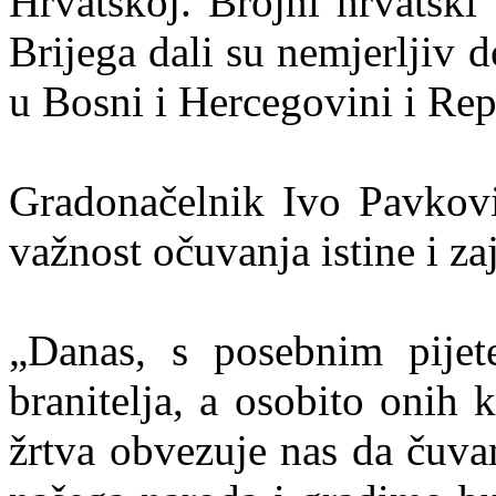
Hrvatskoj. Brojni hrvatski 
Brijega dali su nemjerljiv 
u Bosni i Hercegovini i Re
Gradonačelnik Ivo Pavkovi
važnost očuvanja istine i za
„Danas, s posebnim pijet
branitelja, a osobito onih 
žrtva obvezuje nas da čuva