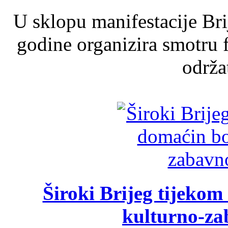
U sklopu manifestacije Br
godine organizira smotru f
održat
Široki Brijeg tijeko
kulturno-z