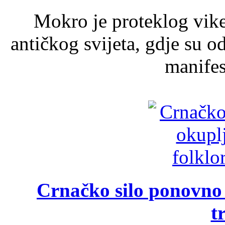
Mokro je proteklog vik
antičkog svijeta, gdje su 
manifest
Crnačko silo ponovno o
t