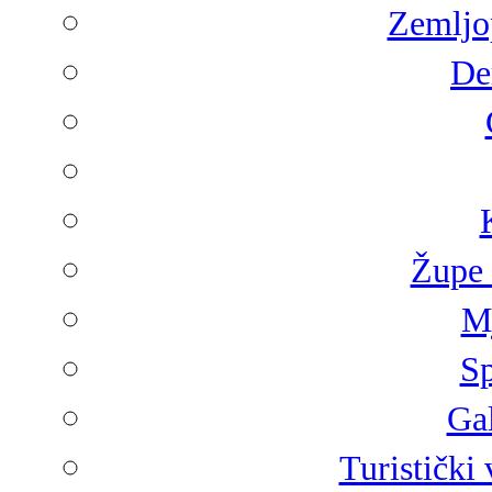
Zemljop
De
Župe 
Mj
Sp
Gal
Turistički 