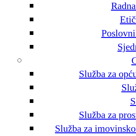
Radna 
Eti
Poslovni
Sjed
G
Služba za opću
Slu
S
Služba za pros
Služba za imovinsko-