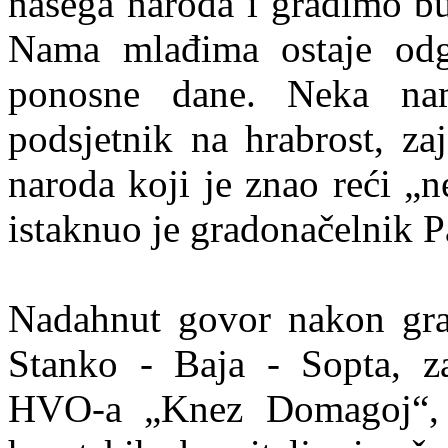
našega naroda i gradimo bu
Nama mlađima ostaje odg
ponosne dane. Neka nam
podsjetnik na hrabrost, za
naroda koji je znao reći „n
istaknuo je gradonačelnik 
Nadahnut govor nakon grad
Stanko - Baja - Sopta, za
HVO-a „Knez Domagoj“, k