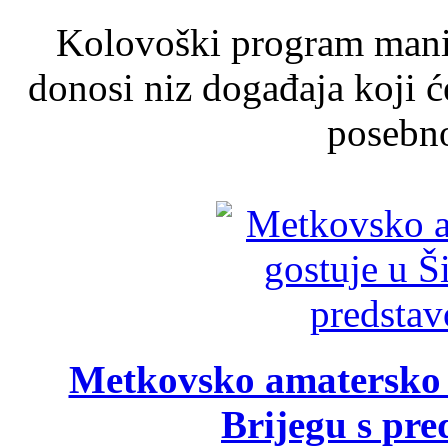
Kolovoški program manif
donosi niz događaja koji ć
posebno
Metkovsko amatersko k
Brijegu s pr