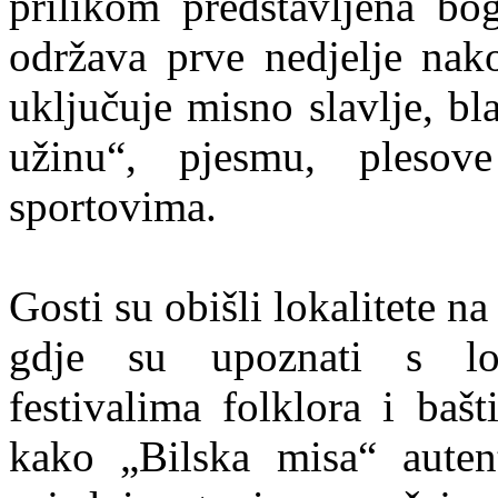
prilikom predstavljena bog
održava prve nedjelje nako
uključuje misno slavlje, bl
užinu“, pjesmu, plesove
sportovima.
Gosti su obišli lokalitete n
gdje su upoznati s lok
festivalima folklora i bašt
kako „Bilska misa“ autent