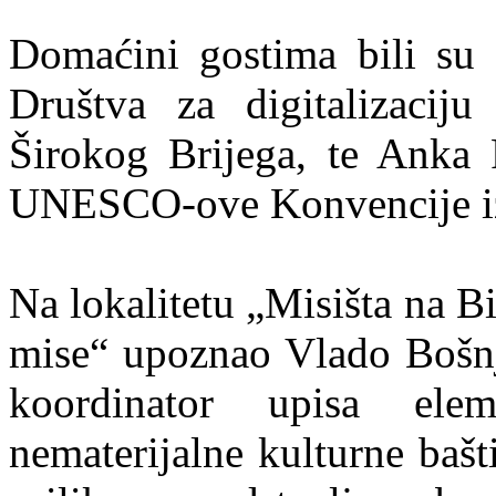
Domaćini gostima bili su 
Društva za digitalizaciju 
Širokog Brijega, te Anka R
UNESCO-ove Konvencije iz
Na lokalitetu „Misišta na B
mise“ upoznao Vlado Bošnj
koordinator upisa ele
nematerijalne kulturne baš