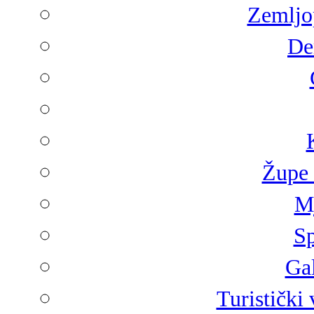
Zemljop
De
Župe 
Mj
Sp
Gal
Turistički 