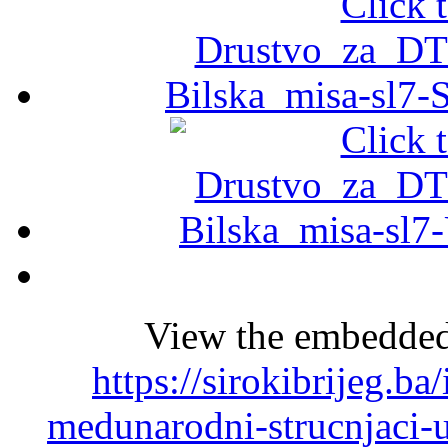
View the embedded 
https://sirokibrijeg.b
medunarodni-strucnjaci-un