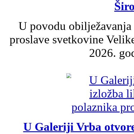
Šir
U povodu obilježavanja
proslave svetkovine Velik
2026. god
U Galeriji Vrba otvor