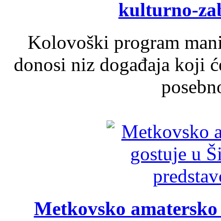
kulturno-z
Kolovoški program manif
donosi niz događaja koji ć
posebno
Metkovsko amatersko k