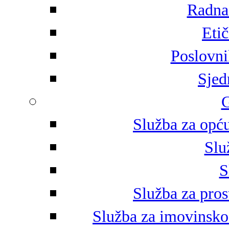
Radna 
Eti
Poslovni
Sjed
G
Služba za opću
Slu
S
Služba za pros
Služba za imovinsko-