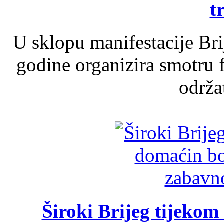
t
U sklopu manifestacije Br
godine organizira smotru f
održat
Široki Brijeg tijeko