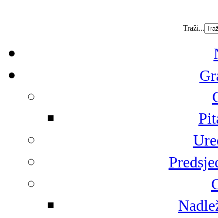
Traži...
Gr
Pit
Ure
Predsje
G
Nadlež