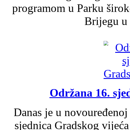
programom u Parku široko
Brijegu u 
Održana 16. sje
Danas je u novouređenoj 
sjednica Gradskog vijeća