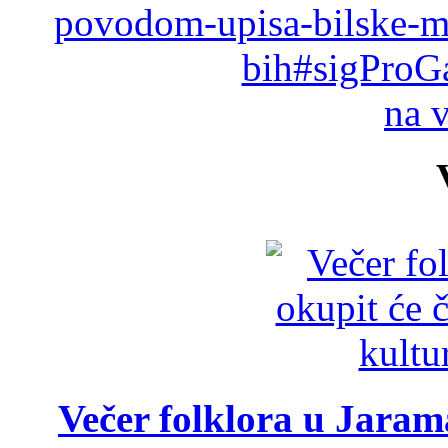
povodom-upisa-bilske-mi
bih#sigProG
na 
Večer folklora u Jarama