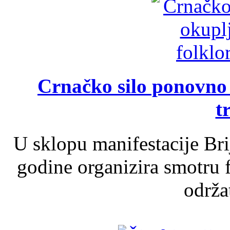
Crnačko silo ponovno o
t
U sklopu manifestacije Br
godine organizira smotru f
održat