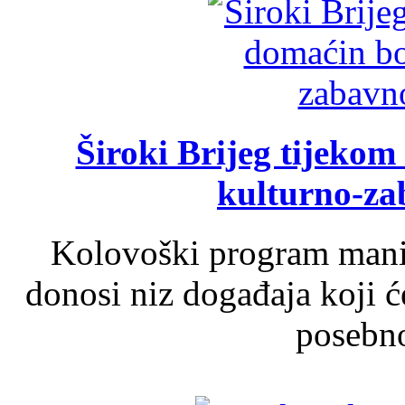
Široki Brijeg tijeko
kulturno-z
Kolovoški program manif
donosi niz događaja koji ć
posebno