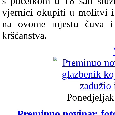
s početkom u 18 sati služ
vjernici okupiti u molitvi 
na ovome mjestu čuva i 
kršćanstva.
Ponedjeljak
Preminuo novinar, foto