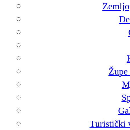
Zemljop
De
Župe 
Mj
Sp
Gal
Turistički 