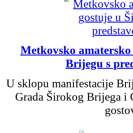
Metkovsko amatersko k
Brijegu s pr
U sklopu manifestacije Bri
Grada Širokog Brijega i 
gosto