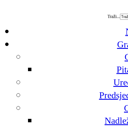
Traži...
Gr
Pit
Ure
Predsje
G
Nadlež