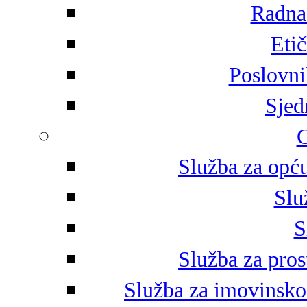
Radna 
Eti
Poslovni
Sjed
G
Služba za opću
Slu
S
Služba za pros
Služba za imovinsko-