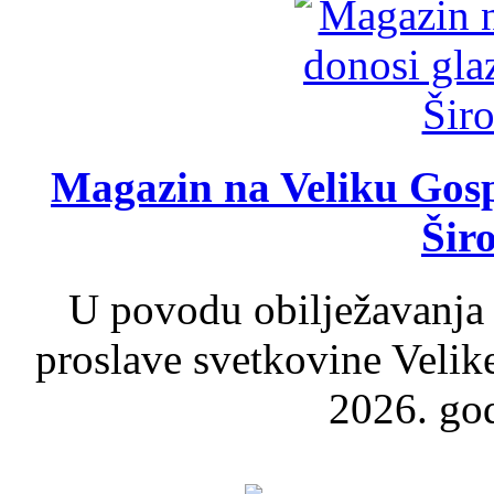
Magazin na Veliku Gosp
Šir
U povodu obilježavanja
proslave svetkovine Velik
2026. god