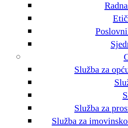
Radna 
Eti
Poslovni
Sjed
G
Služba za opću
Slu
S
Služba za pros
Služba za imovinsko-