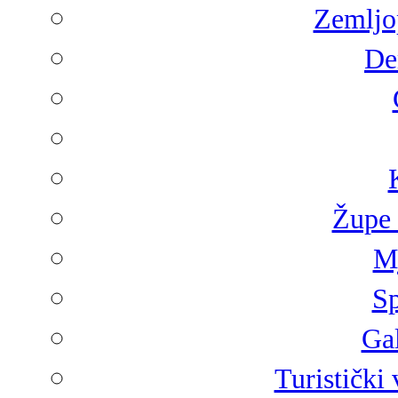
Zemljop
De
Župe 
Mj
Sp
Gal
Turistički 