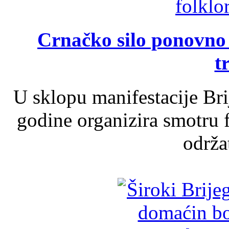
Crnačko silo ponovno o
t
U sklopu manifestacije Br
godine organizira smotru f
održat