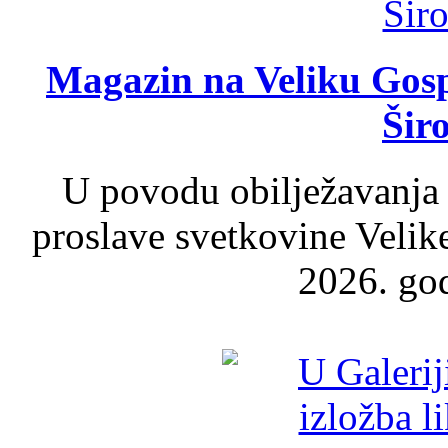
Magazin na Veliku Gosp
Šir
U povodu obilježavanja
proslave svetkovine Velik
2026. god