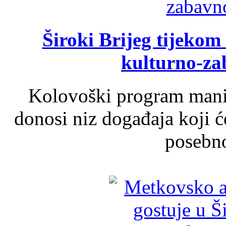
Široki Brijeg tijeko
kulturno-z
Kolovoški program manif
donosi niz događaja koji ć
posebno