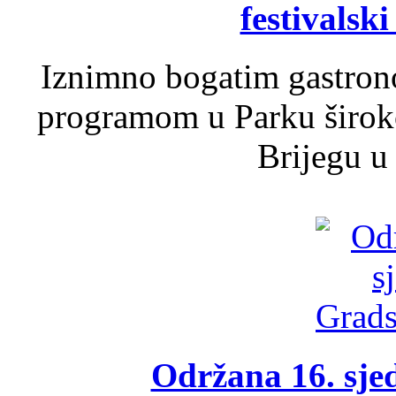
festivalski
Iznimno bogatim gastron
programom u Parku široko
Brijegu u 
Održana 16. sje