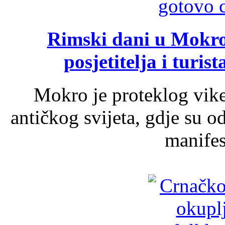
Rimski dani u Mokrom
posjetitelja i turist
Mokro je proteklog vik
antičkog svijeta, gdje su 
manifest