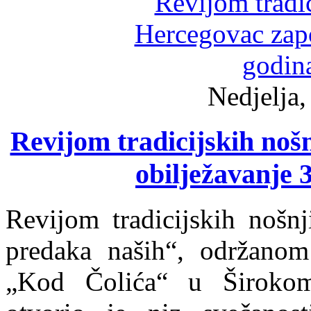
Nedjelja,
Revijom tradicijskih no
obilježavanje 
Revijom tradicijskih nošn
predaka naših“, održanom
„Kod Čolića“ u Široko