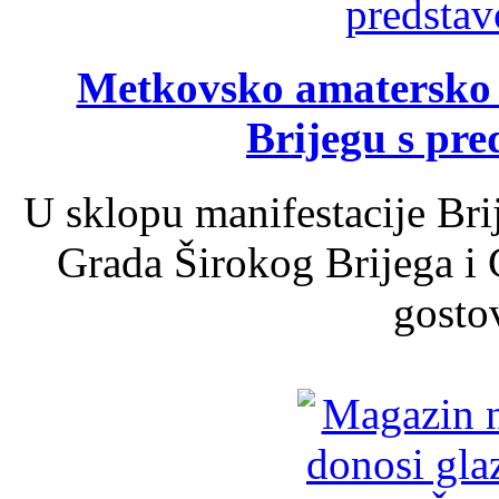
Metkovsko amatersko k
Brijegu s pr
U sklopu manifestacije Bri
Grada Širokog Brijega i 
gosto