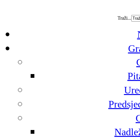
Traži...
Gr
Pit
Ure
Predsje
G
Nadlež