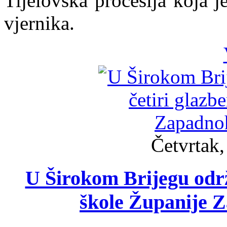
Tijelovska procesija koja j
vjernika.
Četvrtak,
U Širokom Brijegu održ
škole Županije 