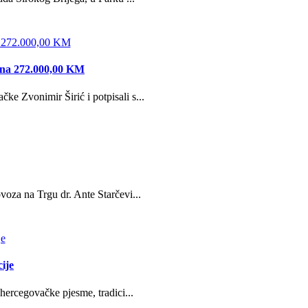
edna 272.000,00 KM
e Zvonimir Širić i potpisali s...
oza na Trgu dr. Ante Starčevi...
ije
hercegovačke pjesme, tradici...