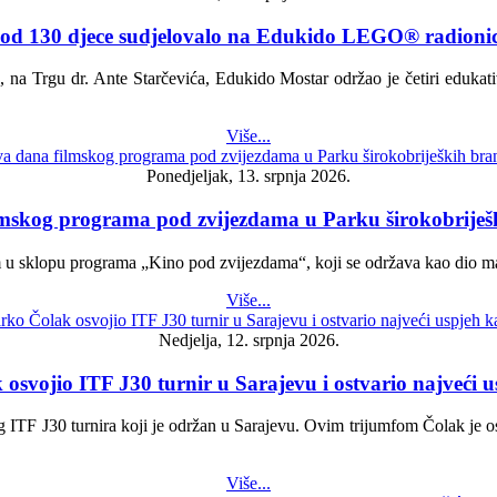
 od 130 djece sudjelovalo na Edukido LEGO® radion
e, na Trgu dr. Ante Starčevića, Edukido Mostar održao je četiri eduk
Više...
Ponedjeljak, 13. srpnja 2026.
mskog programa pod zvijezdama u Parku širokobriješk
om u sklopu programa „Kino pod zvijezdama“, koji se održava kao dio ma
Više...
Nedjelja, 12. srpnja 2026.
svojio ITF J30 turnir u Sarajevu i ostvario najveći u
 ITF J30 turnira koji je održan u Sarajevu. Ovim trijumfom Čolak je o
Više...