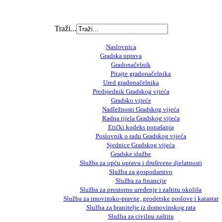
Traži...
Naslovnica
Gradska uprava
Gradonačelnik
Pitajte gradonačelnika
Ured gradonačelnika
Predsjednik Gradskog vijeća
Gradsko vijeće
Nadležnosti Gradskog vijeća
Radna tijela Gradskog vijeća
Etički kodeks ponašanja
Poslovnik o radu Gradskog vijeća
Sjednice Gradskog vijeća
Gradske službe
Služba za opću upravu i društvene djelatnosti
Služba za gospodarstvo
Služba za financije
Služba za prostorno uređenje i zaštitu okoliša
Služba za imovinsko-pravne, geodetske poslove i katastar
Služba za branitelje iz domovinskog rata
Služba za civilnu zaštitu