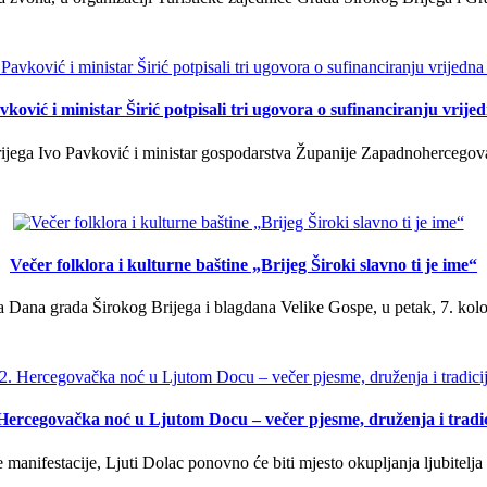
ković i ministar Širić potpisali tri ugovora o sufinanciranju vrij
ega Ivo Pavković i ministar gospodarstva Županije Zapadnohercegovačk
Večer folklora i kulturne baštine „Brijeg Široki slavno ti je ime“
 Dana grada Širokog Brijega i blagdana Velike Gospe, u petak, 7. kolov
 Hercegovačka noć u Ljutom Docu – večer pjesme, druženja i tradic
manifestacije, Ljuti Dolac ponovno će biti mjesto okupljanja ljubitelja 