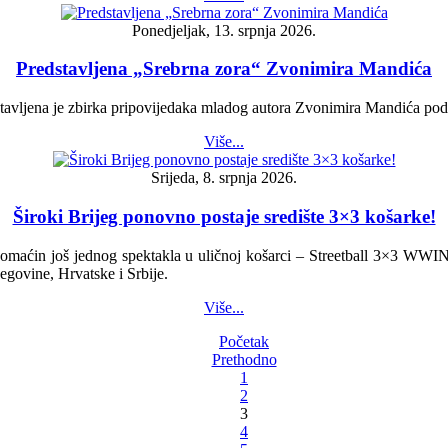
Ponedjeljak, 13. srpnja 2026.
Predstavljena „Srebrna zora“ Zvonimira Mandića
dstavljena je zbirka pripovijedaka mladog autora Zvonimira Mandića po
Više...
Srijeda, 8. srpnja 2026.
Široki Brijeg ponovno postaje središte 3×3 košarke!
 domaćin još jednog spektakla u uličnoj košarci – Streetball 3×3 WWI
govine, Hrvatske i Srbije.
Više...
Početak
Prethodno
1
2
3
4