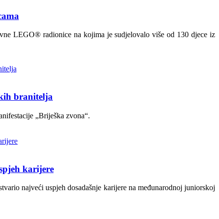
icama
ativne LEGO® radionice na kojima je sudjelovalo više od 130 djece iz
ih branitelja
nifestacije „Briješka zvona“.
spjeh karijere
stvario najveći uspjeh dosadašnje karijere na međunarodnoj juniorskoj