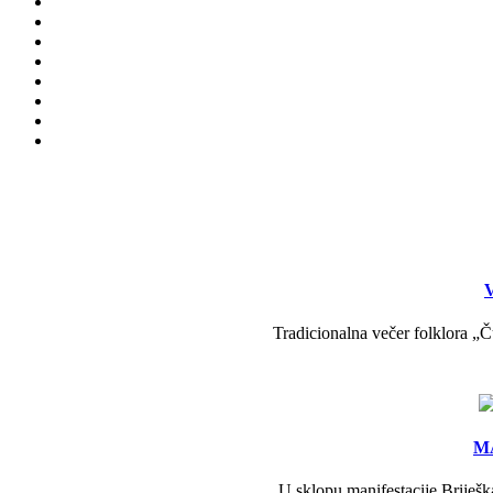
V
Tradicionalna večer folklora „Č
MA
U sklopu manifestacije Briješk