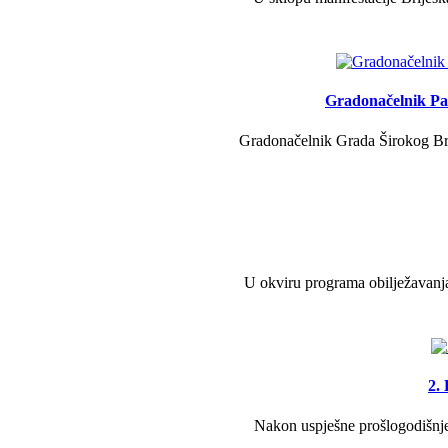
Gradonačelnik Pav
Gradonačelnik Grada Širokog Brij
U okviru programa obilježavanja
2.
Nakon uspješne prošlogodišnje 