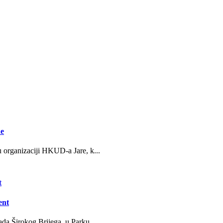
ne
u organizaciji HKUD-a Jare, k...
ent
da Širokog Brijega, u Parku ...