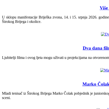
Više
U sklopu manifestacije Briješka zvona, 14. i 15. srpnja 2026. godin
Širokog Brijega i okolice.
Dva dana fil
Ljubitelji filma i ovog ljeta mogu uživati u projekcijama na otvoren
Marko Čolak o
Mladi tenisač iz Širokog Brijega Marko Čolak pobjednik je juniorskog
sceni.