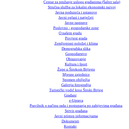
Centar za pružanje usluga građanima (Šalter sala)
Stručna služba za lokalni ekonomski razvoj
Javna poduzeća i ustanove
Javni oglasi i natječaji
Javne rasprave
Poslovno - gospodarske zone
O našem gradu
Povijest grada
Zemljopisni položaj i klima
Demografska slika
Gospodarstvo
Obrazovanje
Kultura i šport
Župe u Širokom Brijegu
Mjesne zajednice
Spomen obilježja
Galerija fotografija
Turistički vodič kroz Široki Brijeg
Građani
e-Uprava
Pravilnik o načinu rada i postupanja po zahtjevima građana
Servis građana
Javni pristup informacijama
Dokumenti
Kontakt