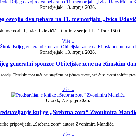
Ponedjeljak, 13. srpnja 2026.
eg osvojio dva pehara na 11. memorijalu „Ivica Udovič
iski memorijal „Ivica Udovičić“, turnir iz serije HUT Tour 1500.
Više...
Ponedjeljak, 13. srpnja 2026.
ijeg generalni sponzor Obiteljske zone na Rimskim 
elji. Obiteljska zona neće biti smještena na jednom mjestu, već će se njezini sadržaji prostira
Više...
Utorak, 7. srpnja 2026.
redstavljanje knjige „Srebrna zora“ Zvonimira Mandi
birke pripovijetki „Srebrna zora“ autora Zvonimira Mandića.
Više...