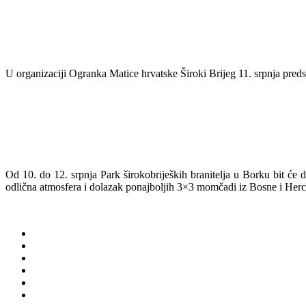
U organizaciji Ogranka Matice hrvatske Široki Brijeg 11. srpnja pre
Od 10. do 12. srpnja Park širokobrijeških branitelja u Borku bit će
odlična atmosfera i dolazak ponajboljih 3×3 momčadi iz Bosne i Herce