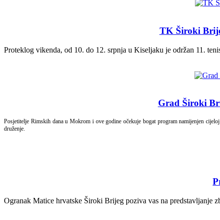
TK Široki Brij
Proteklog vikenda, od 10. do 12. srpnja u Kiseljaku je održan 11. ten
Grad Široki Br
Posjetitelje Rimskih dana u Mokrom i ove godine očekuje bogat program namijenjen cijeloj obit
druženje.
P
Ogranak Matice hrvatske Široki Brijeg poziva vas na predstavljanje z