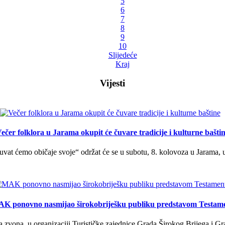
5
6
7
8
9
10
Slijedeće
Kraj
Vijesti
ečer folklora u Jarama okupit će čuvare tradicije i kulturne bašti
uvat ćemo običaje svoje“ održat će se u subotu, 8. kolovoza u Jarama, 
K ponovno nasmijao širokobriješku publiku predstavom Testam
a zvona, u organizaciji Turističke zajednice Grada Širokog Brijega i Gra