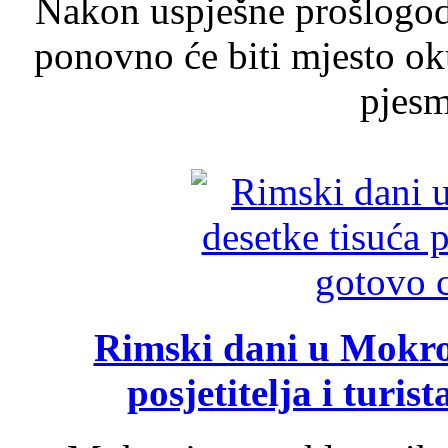
Nakon uspješne prošlogodi
ponovno će biti mjesto ok
pjesme
Rimski dani u Mokrom
posjetitelja i turist