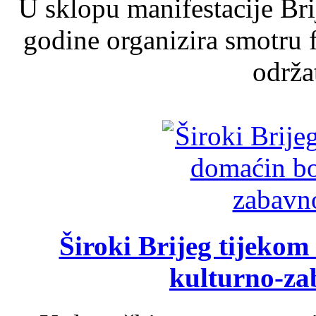
U sklopu manifestacije Br
godine organizira smotru f
održat
Široki Brijeg tijeko
kulturno-z