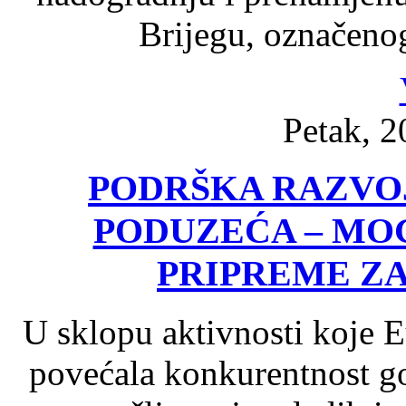
Brijegu, označenog
Petak, 2
PODRŠKA RAZVOJ
PODUZEĆA – MO
PRIPREME ZA
U sklopu aktivnosti koje 
povećala konkurentnost go