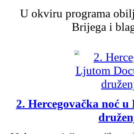
U okviru programa obil
Brijega i bla
2. Hercegovačka noć u 
druženj