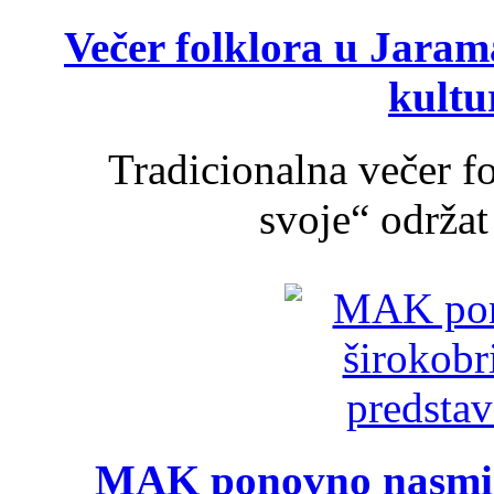
Večer folklora u Jarama
kultu
Tradicionalna večer f
svoje“ održat 
MAK ponovno nasmija