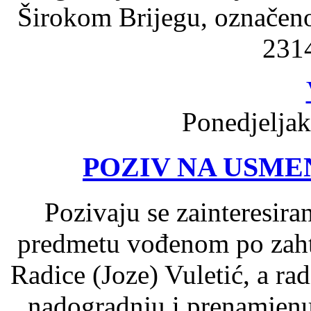
Širokom Brijegu, označenog
2314
Ponedjeljak
POZIV NA USME
Pozivaju se zainteresir
predmetu vođenom po zahtj
Radice (Joze) Vuletić, a ra
nadogradnju i prenamjenu