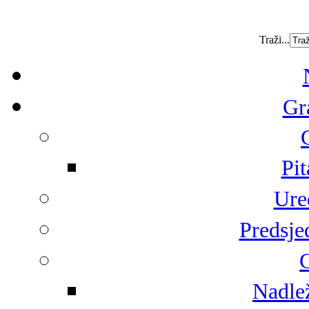
Traži...
Gr
Pit
Ure
Predsje
G
Nadlež