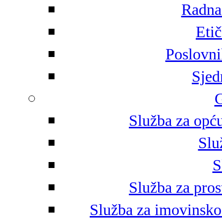
Radna 
Eti
Poslovni
Sjed
G
Služba za opću
Slu
S
Služba za pros
Služba za imovinsko-