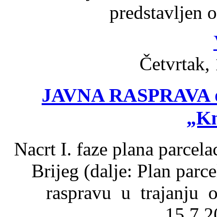
predstavljen 
Četvrtak, 
JAVNA RASPRAVA o N
„Kn
Nacrt I. faze plana parcel
Brijeg (dalje: Plan par
raspravu u trajanju o
15.7.2