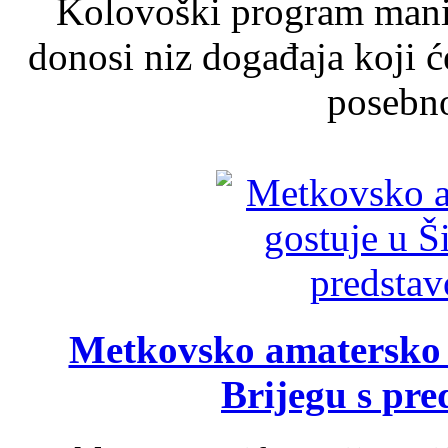
Kolovoški program manif
donosi niz događaja koji ć
posebno
Metkovsko amatersko k
Brijegu s pr