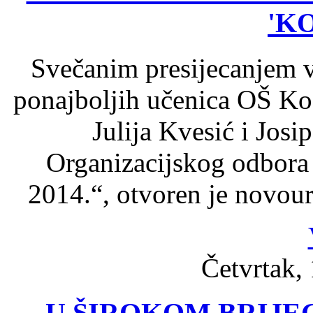
'K
Svečanim presijecanjem v
ponajboljih učenica OŠ Koč
Julija Kvesić i Jos
Organizacijskog odbora
2014.“, otvoren je novour
Četvrtak, 
U ŠIROKOM BRIJE