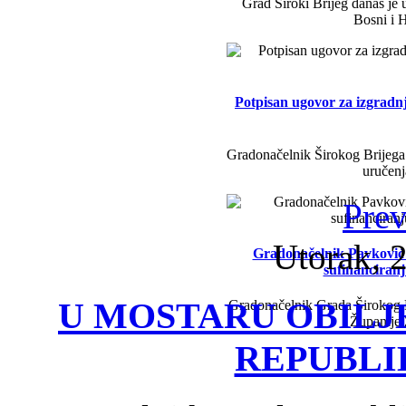
Grad Široki Brijeg danas je 
Bosni i H
Potpisan ugovor za izgradn
Gradonačelnik Širokog Brijega 
uručenj
Prev
Utorak, 2
Gradonačelnik Pavković i 
sufinanciran
U MOSTARU OBILJ
Gradonačelnik Grada Širokog B
Županije
REPUBLI