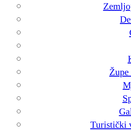
Zemljop
De
Župe 
Mj
Sp
Gal
Turistički 