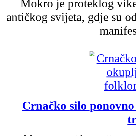
Mokro je proteklog vik
antičkog svijeta, gdje su 
manifest
Crnačko silo ponovno o
t