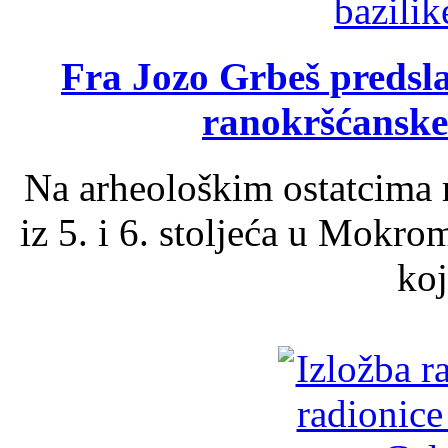
Fra Jozo Grbeš predsla
ranokršćanske
Na arheološkim ostatcima 
iz 5. i 6. stoljeća u Mokro
koj