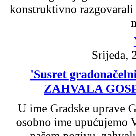
konstruktivno razgovarali
m
Srijeda, 
'Susret gradonačeln
ZAHVALA GOS
U ime Gradske uprave Gr
osobno ime upućujemo Va
našem pozivu, zahval