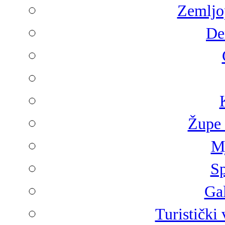
Zemljop
De
Župe 
Mj
Sp
Gal
Turistički 