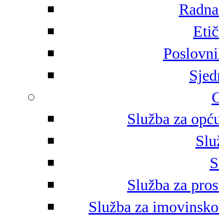
Radna 
Eti
Poslovni
Sjed
G
Služba za opću
Slu
S
Služba za pros
Služba za imovinsko-