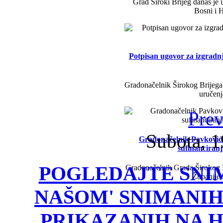
Grad Široki Brijeg danas je 
Bosni i H
Potpisan ugovor za izgradn
Gradonačelnik Širokog Brijega 
uručenj
Prev
Subota, 1
Gradonačelnik Pavković i 
sufinanciran
POGLEDAJTE SNIM
Gradonačelnik Grada Širokog B
Županije
NAŠOM' SNIMANIH
PRIKAZANIH NA HRT