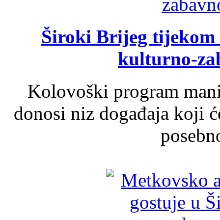
Široki Brijeg tijeko
kulturno-z
Kolovoški program manif
donosi niz događaja koji ć
posebno