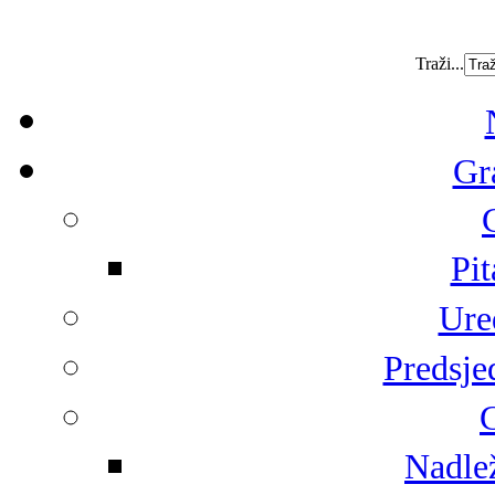
Traži...
Gr
Pit
Ure
Predsje
G
Nadlež