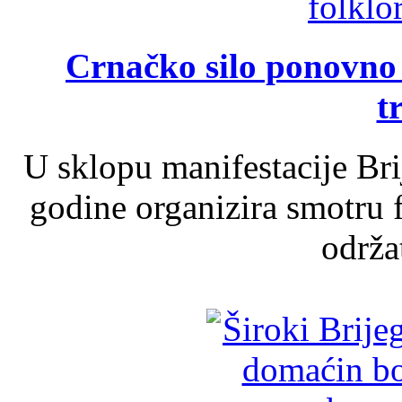
Crnačko silo ponovno o
t
U sklopu manifestacije Br
godine organizira smotru f
održat