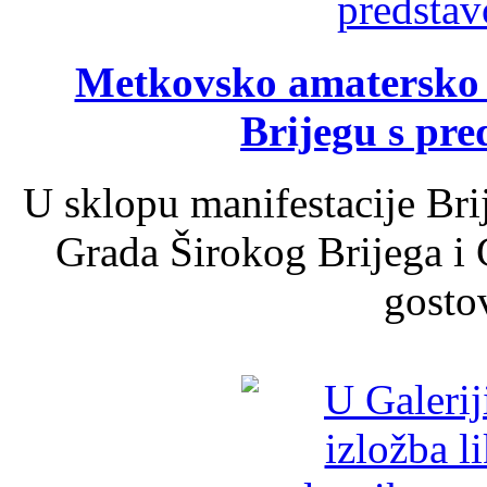
Metkovsko amatersko k
Brijegu s pr
U sklopu manifestacije Bri
Grada Širokog Brijega i 
gosto