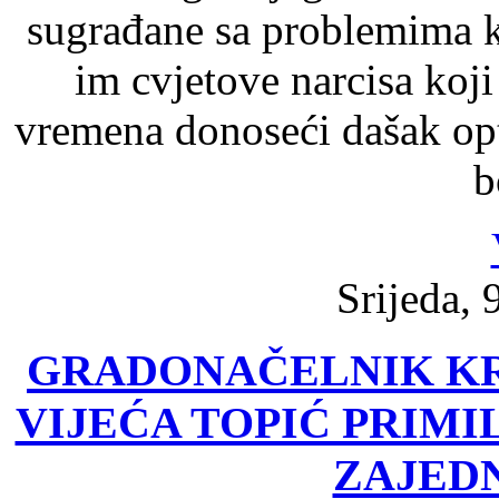
sugrađane sa problemima ko
im cvjetove narcisa koji
vremena donoseći dašak op
b
Srijeda, 
GRADONAČELNIK KR
VIJEĆA TOPIĆ PRIMI
ZAJED