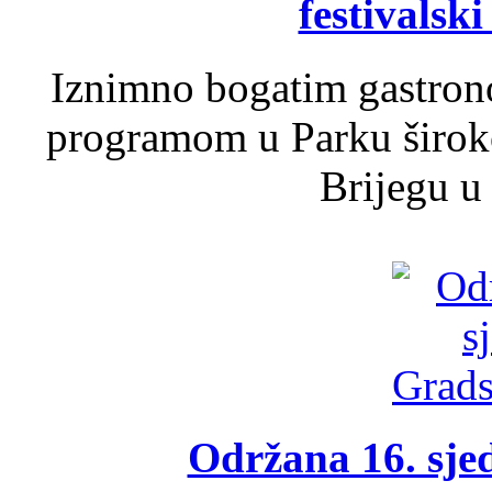
festivalski
Iznimno bogatim gastron
programom u Parku široko
Brijegu u 
Održana 16. sje