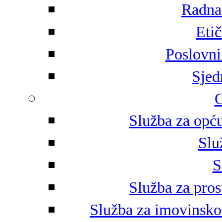
Radna 
Eti
Poslovni
Sjed
G
Služba za opću
Slu
S
Služba za pros
Služba za imovinsko-