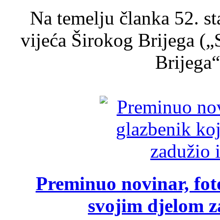
Na temelju članka 52. s
vijeća Širokog Brijega (
Brijega“,
Preminuo novinar, foto
svojim djelom za