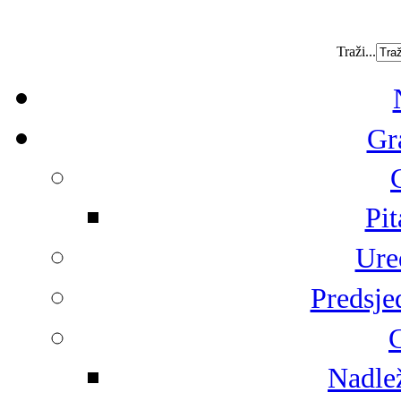
Traži...
Gr
Pit
Ure
Predsje
G
Nadlež