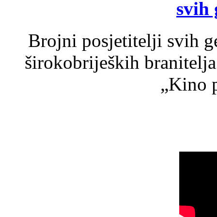
svih 
Brojni posjetitelji svih 
širokobrijeških branitel
„Kino p