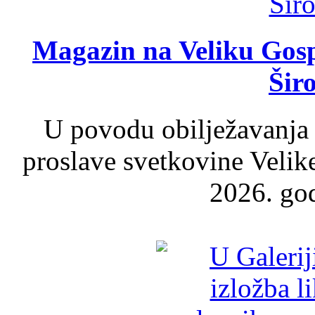
Magazin na Veliku Gosp
Šir
U povodu obilježavanja
proslave svetkovine Velik
2026. god