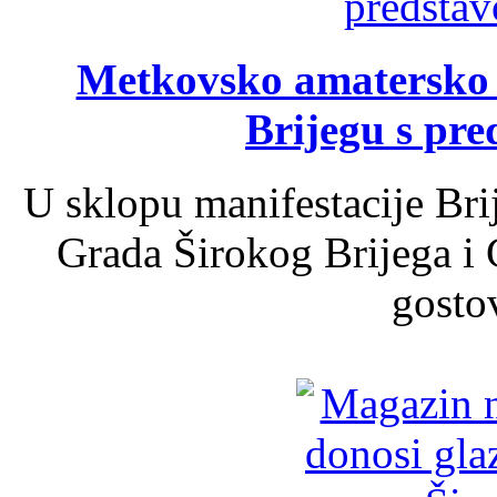
Metkovsko amatersko k
Brijegu s pr
U sklopu manifestacije Bri
Grada Širokog Brijega i 
gosto