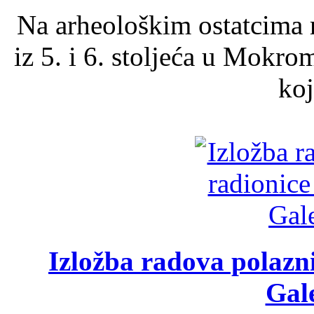
Na arheološkim ostatcima 
iz 5. i 6. stoljeća u Mokro
koj
Izložba radova polazn
Gale