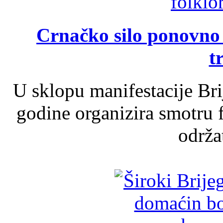
Crnačko silo ponovno o
t
U sklopu manifestacije Br
godine organizira smotru f
održat