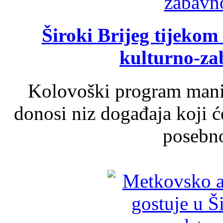
Široki Brijeg tijeko
kulturno-z
Kolovoški program manif
donosi niz događaja koji ć
posebno