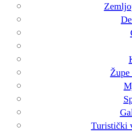
Zemljop
De
Župe 
Mj
Sp
Gal
Turistički 