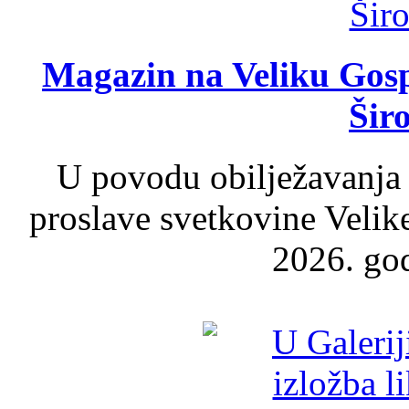
Magazin na Veliku Gosp
Šir
U povodu obilježavanja
proslave svetkovine Velik
2026. god