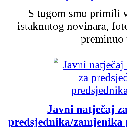
S tugom smo primili v
istaknutog novinara, foto
preminuo u
Javni natječaj z
predsjednika/zamjenika 