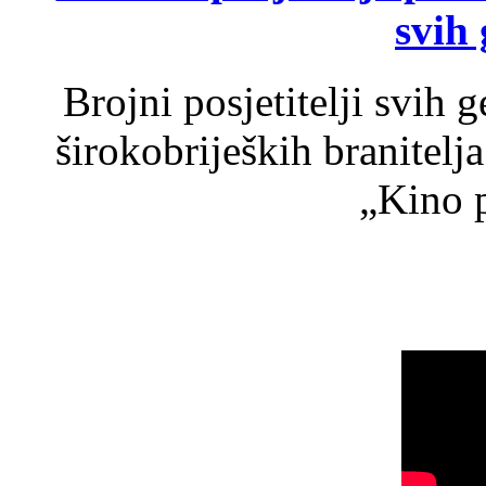
svih 
Brojni posjetitelji svih 
širokobrijeških branitel
„Kino p