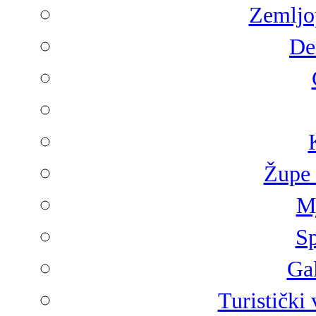
Zemljop
De
Župe 
Mj
Sp
Gal
Turistički 