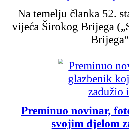
Na temelju članka 52. s
vijeća Širokog Brijega (
Brijega“,
Preminuo novinar, foto
svojim djelom za