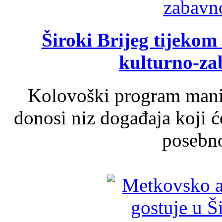
Široki Brijeg tijeko
kulturno-z
Kolovoški program manif
donosi niz događaja koji ć
posebno