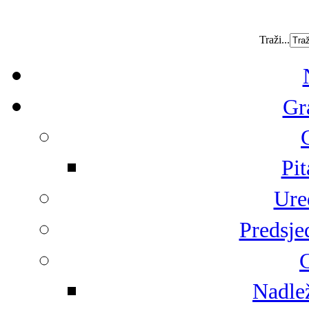
Traži...
Gr
Pit
Ure
Predsje
G
Nadlež