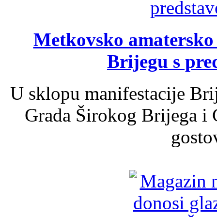
Metkovsko amatersko k
Brijegu s pr
U sklopu manifestacije Bri
Grada Širokog Brijega i 
gosto