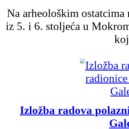
Na arheološkim ostatcima 
iz 5. i 6. stoljeća u Mokro
koj
Izložba radova polazn
Gale