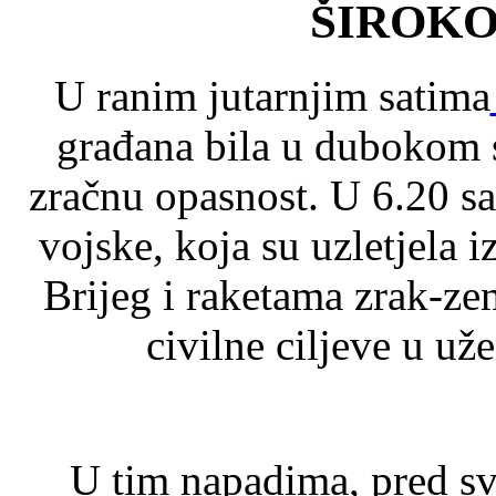
ŠIROKO
U ranim jutarnjim satima
građana bila u dubokom s
zračnu opasnost. U 6.20 s
vojske, koja su uzletjela i
Brijeg i raketama zrak-z
civilne ciljeve u už
U tim napadima, pred s