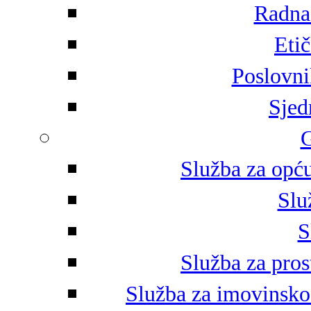
Radna 
Eti
Poslovni
Sjed
G
Služba za opću
Slu
S
Služba za pros
Služba za imovinsko-