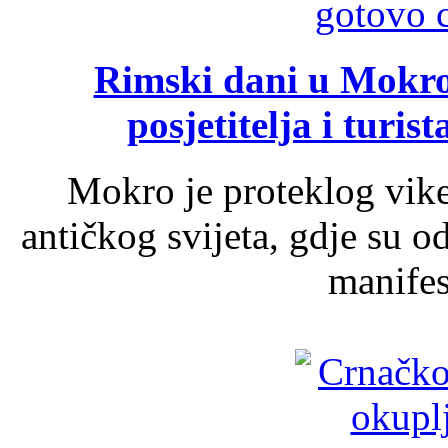
Rimski dani u Mokrom
posjetitelja i turist
Mokro je proteklog vik
antičkog svijeta, gdje su 
manifest