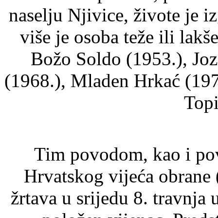
naselju Njivice, živote je i
više je osoba teže ili lakš
Božo Soldo (1953.), Jo
(1968.), Mladen Hrkać (197
Topi
Tim povodom, kao i pov
Hrvatskog vijeća obrane
žrtava u srijedu 8. travnja u