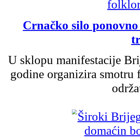
Crnačko silo ponovno o
t
U sklopu manifestacije Br
godine organizira smotru f
održat