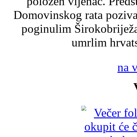
položen vijenac. Preds
Domovinskog rata pozivaj
poginulim Širokobrijež
umrlim hrvat
na 