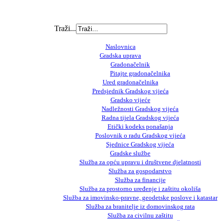
Traži...
Naslovnica
Gradska uprava
Gradonačelnik
Pitajte gradonačelnika
Ured gradonačelnika
Predsjednik Gradskog vijeća
Gradsko vijeće
Nadležnosti Gradskog vijeća
Radna tijela Gradskog vijeća
Etički kodeks ponašanja
Poslovnik o radu Gradskog vijeća
Sjednice Gradskog vijeća
Gradske službe
Služba za opću upravu i društvene djelatnosti
Služba za gospodarstvo
Služba za financije
Služba za prostorno uređenje i zaštitu okoliša
Služba za imovinsko-pravne, geodetske poslove i katastar
Služba za branitelje iz domovinskog rata
Služba za civilnu zaštitu