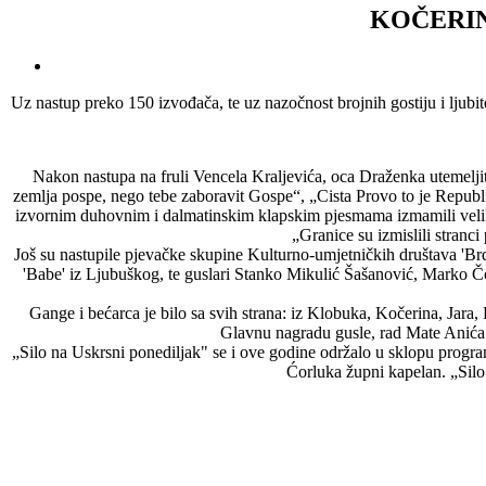
KOČERIN
Uz nastup preko 150 izvođača, te uz nazočnost brojnih gostiju i ljub
Nakon nastupa na fruli Vencela Kraljevića, oca Draženka utemeljit
zemlja pospe, nego tebe zaboravit Gospe“, „Cista Provo to je Republik
izvornim duhovnim i dalmatinskim klapskim pjesmama izmamili veliki
„Granice su izmislili stranc
Još su nastupile pjevačke skupine Kulturno-umjetničkih društava 'B
'Babe' iz Ljubuškog, te guslari Stanko Mikulić Šašanović, Marko Čo
Gange i bećarca je bilo sa svih strana: iz Klobuka, Kočerina, Jara
Glavnu nagradu gusle, rad Mate Anića i
„Silo na Uskrsni ponediljak" se i ove godine održalo u sklopu progra
Ćorluka župni kapelan. „Sil