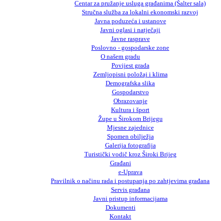
Centar za pružanje usluga građanima (Šalter sala)
Stručna služba za lokalni ekonomski razvoj
Javna poduzeća i ustanove
Javni oglasi i natječaji
Javne rasprave
Poslovno - gospodarske zone
O našem gradu
Povijest grada
Zemljopisni položaj i klima
Demografska slika
Gospodarstvo
Obrazovanje
Kultura i šport
Župe u Širokom Brijegu
Mjesne zajednice
Spomen obilježja
Galerija fotografija
Turistički vodič kroz Široki Brijeg
Građani
e-Uprava
Pravilnik o načinu rada i postupanja po zahtjevima građana
Servis građana
Javni pristup informacijama
Dokumenti
Kontakt