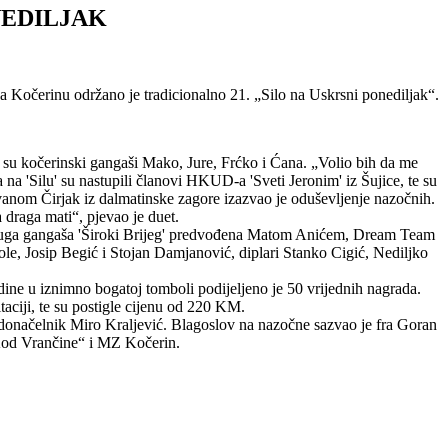
NEDILJAK
a Kočerinu održano je tradicionalno 21. „Silo na Uskrsni ponediljak“.
i su kočerinski gangaši Mako, Jure, Frćko i Ćana. „Volio bih da me
na 'Silu' su nastupili članovi HKUD-a 'Sveti Jeronim' iz Šujice, te su
anom Čirjak iz dalmatinske zagore izazvao je oduševljenje nazočnih.
 draga mati“, pjevao je duet.
 Udruga gangaša 'Široki Brijeg' predvođena Matom Anićem, Dream Team
le, Josip Begić i Stojan Damjanović, diplari Stanko Cigić, Nediljko
dine u iznimno bogatoj tomboli podijeljeno je 50 vrijednih nagrada.
aciji, te su postigle cijenu od 220 KM.
radonačelnik Miro Kraljević. Blagoslov na nazočne sazvao je fra Goran
„Kod Vrančine“ i MZ Kočerin.