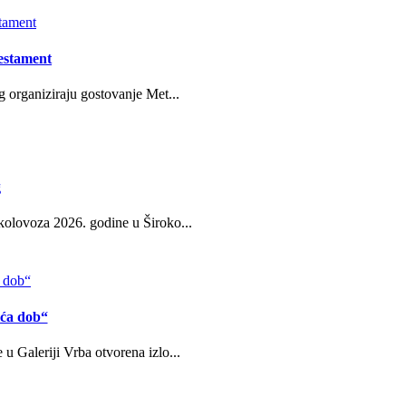
estament
g organiziraju gostovanje Met...
g
kolovoza 2026. godine u Široko...
eća dob“
u Galeriji Vrba otvorena izlo...