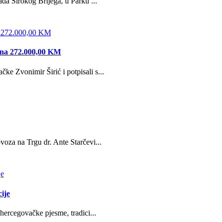
da Širokog Brijega, u Parku ...
edna 272.000,00 KM
e Zvonimir Širić i potpisali s...
oza na Trgu dr. Ante Starčevi...
ije
hercegovačke pjesme, tradici...