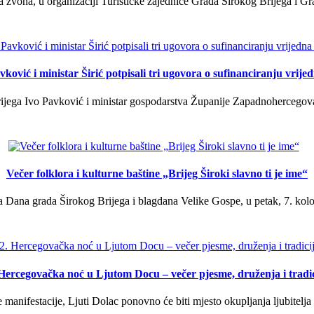
a zvona, u organizaciji Turističke zajednice Grada Širokog Brijega i Gra
ković i ministar Širić potpisali tri ugovora o sufinanciranju vrij
ega Ivo Pavković i ministar gospodarstva Županije Zapadnohercegovačk
Večer folklora i kulturne baštine „Brijeg Široki slavno ti je ime“
 Dana grada Širokog Brijega i blagdana Velike Gospe, u petak, 7. kolov
 Hercegovačka noć u Ljutom Docu – večer pjesme, druženja i tradic
manifestacije, Ljuti Dolac ponovno će biti mjesto okupljanja ljubitelja 