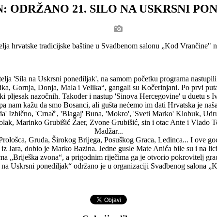
: ODRŽANO 21. SILO NA USKRSNI PO
itelja hrvatske tradicijske baštine u Svadbenom salonu „Kod Vrančine" n
elja 'Sila na Uskrsni ponediljak', na samom početku programa nastupil
a, Gornja, Donja, Mala i Velika“, gangali su Kočerinjani. Po prvi puta 
 pljesak nazočnih. Također i nastup 'Sinova Hercegovine' u duetu s Iv
i pa nam kažu da smo Bosanci, ali gušta nećemo im dati Hrvatska je naša
rda' Izbično, 'Crnač', 'Blagaj' Buna, 'Mokro', 'Sveti Marko' Klobuk,
lak, Marinko Grubišić Žaer, Zvone Grubišić, sin i otac Ante i Vlado To
Madžar...
, Prološca, Gruda, Širokog Brijega, Posuškog Graca, Ledinca... I ove go
z Jara, dobio je Marko Bazina. Jedne gusle Mate Anića bile su i na licit
ma „Briješka zvona“, a prigodnim riječima ga je otvorio pokrovitelj g
o na Uskrsni ponediljak“ održano je u organizaciji Svadbenog salona 