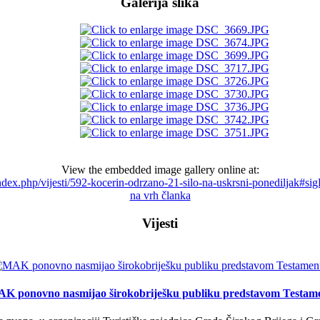
Galerija slika
View the embedded image gallery online at:
a/index.php/vijesti/592-kocerin-odrzano-21-silo-na-uskrsni-ponediljak#s
na vrh članka
Vijesti
K ponovno nasmijao širokobriješku publiku predstavom Testam