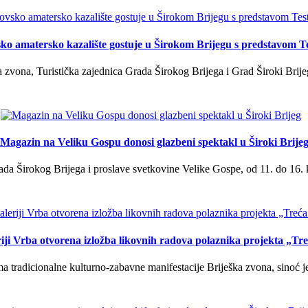
ko amatersko kazalište gostuje u Širokom Brijegu s predstavom T
 zvona, Turistička zajednica Grada Širokog Brijega i Grad Široki Brije
Magazin na Veliku Gospu donosi glazbeni spektakl u Široki Brije
a Širokog Brijega i proslave svetkovine Velike Gospe, od 11. do 16. 
iji Vrba otvorena izložba likovnih radova polaznika projekta „Tr
tradicionalne kulturno-zabavne manifestacije Briješka zvona, sinoć je 