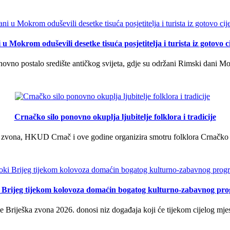
u Mokrom oduševili desetke tisuća posjetitelja i turista iz gotovo ci
vno postalo središte antičkog svijeta, gdje su održani Rimski dani Mok
Crnačko silo ponovno okuplja ljubitelje folklora i tradicije
 zvona, HKUD Crnač i ove godine organizira smotru folklora Crnačko sil
i Brijeg tijekom kolovoza domaćin bogatog kulturno-zabavnog pr
 Briješka zvona 2026. donosi niz događaja koji će tijekom cijelog mjes