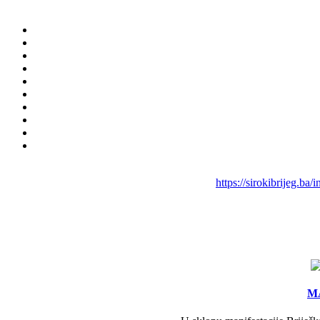
https://sirokibrijeg.b
MA