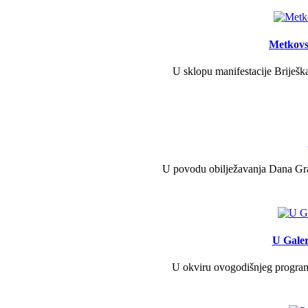
Metkovs
U sklopu manifestacije Briješka
U povodu obilježavanja Dana Grad
U Galer
U okviru ovogodišnjeg programa 