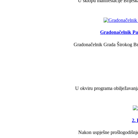
U sklopu manifestacije Briješk
Gradonačelnik Pav
Gradonačelnik Grada Širokog Brij
U okviru programa obilježavanja
2.
Nakon uspješne prošlogodišnje 