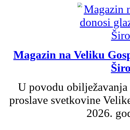
Magazin na Veliku Gosp
Šir
U povodu obilježavanja
proslave svetkovine Velik
2026. god