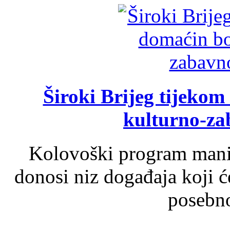
Široki Brijeg tijeko
kulturno-z
Kolovoški program manif
donosi niz događaja koji ć
posebno