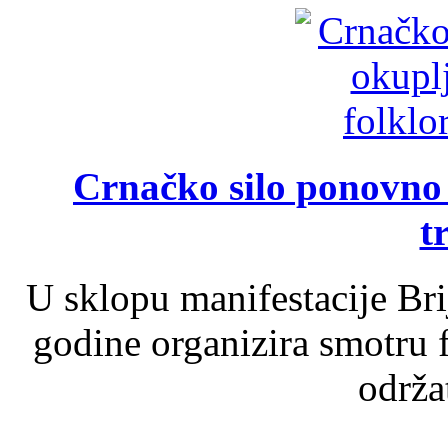
Crnačko silo ponovno o
t
U sklopu manifestacije Br
godine organizira smotru f
održat