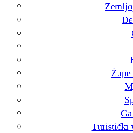
Zemljop
De
Župe 
Mj
Sp
Gal
Turistički 