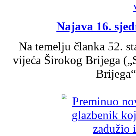
Najava 16. sjed
Na temelju članka 52. s
vijeća Širokog Brijega (
Brijega“,