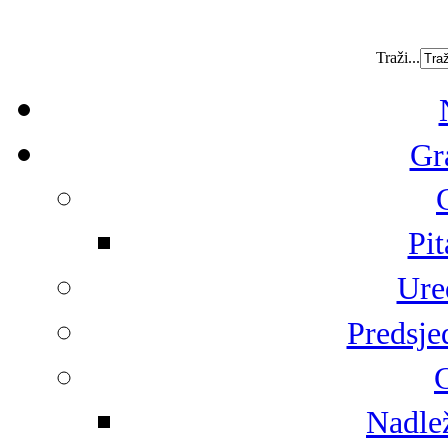
Traži...
Gr
Pit
Ure
Predsje
G
Nadlež