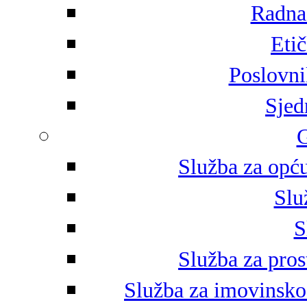
Radna 
Eti
Poslovni
Sjed
G
Služba za opću
Slu
S
Služba za pros
Služba za imovinsko-