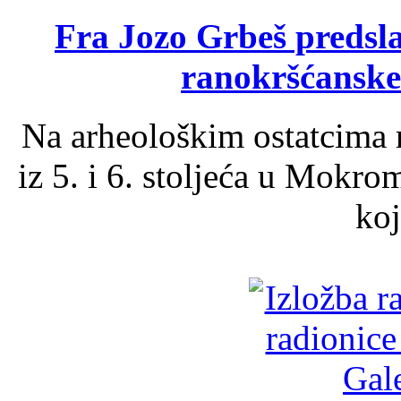
Fra Jozo Grbeš predsla
ranokršćanske
Na arheološkim ostatcima 
iz 5. i 6. stoljeća u Mokro
koj