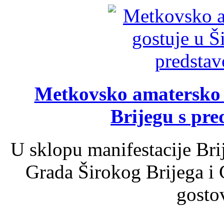
Metkovsko amatersko k
Brijegu s pr
U sklopu manifestacije Bri
Grada Širokog Brijega i 
gosto