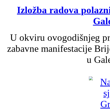
Izložba radova polazn
Gale
U okviru ovogodišnjeg pr
zabavne manifestacije Brij
u Gale