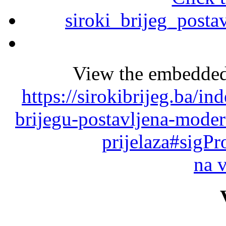
View the embedded 
https://sirokibrijeg.ba/i
brijegu-postavljena-modern
prijelaza#sigP
na 