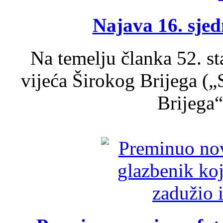
Najava 16. sjed
Na temelju članka 52. s
vijeća Širokog Brijega (
Brijega“,