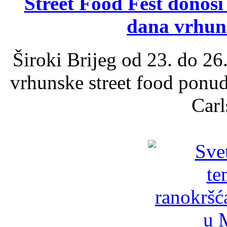
Street Food Fest donosi 
dana vrhun
Široki Brijeg od 23. do 26
vrhunske street food ponu
Carl