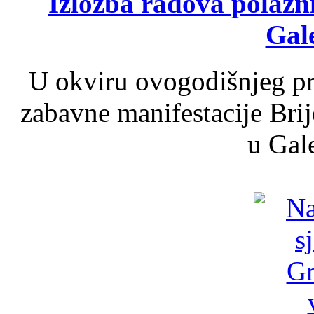
Izložba radova polazn
Gale
U okviru ovogodišnjeg pr
zabavne manifestacije Brij
u Gale