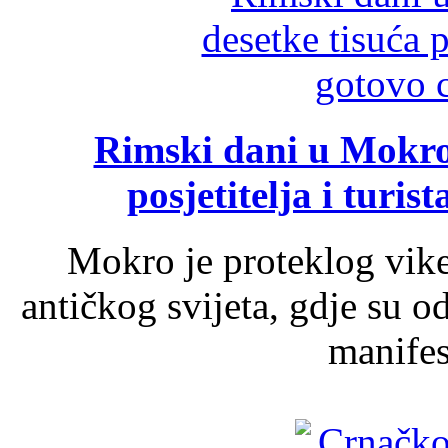
Rimski dani u Mokrom
posjetitelja i turist
Mokro je proteklog vik
antičkog svijeta, gdje su 
manifest