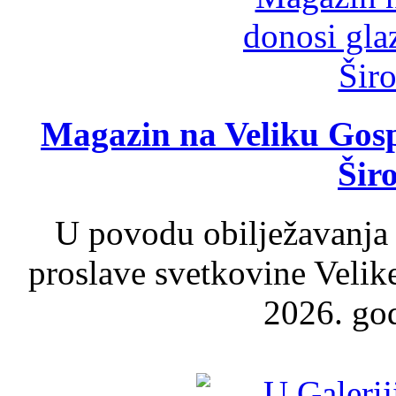
Magazin na Veliku Gosp
Šir
U povodu obilježavanja
proslave svetkovine Velik
2026. god