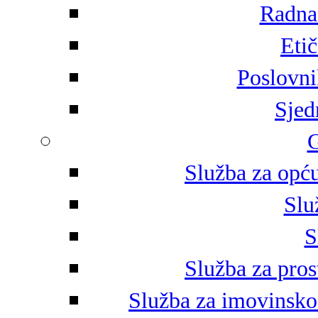
Radna 
Eti
Poslovni
Sjed
G
Služba za opću
Slu
S
Služba za pros
Služba za imovinsko-