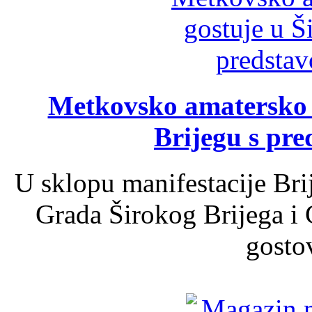
Metkovsko amatersko k
Brijegu s pr
U sklopu manifestacije Bri
Grada Širokog Brijega i 
gosto