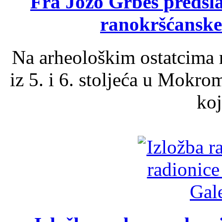
Fra Jozo Grbeš predsla
ranokršćanske
Na arheološkim ostatcima 
iz 5. i 6. stoljeća u Mokro
koj