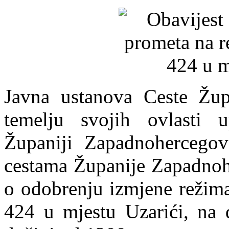
Javna ustanova Ceste Žup
temelju svojih ovlasti u
Županiji Zapadnohercego
cestama Županije Zapadnohe
o odobrenju izmjene režima
424 u mjestu Uzarići, na 