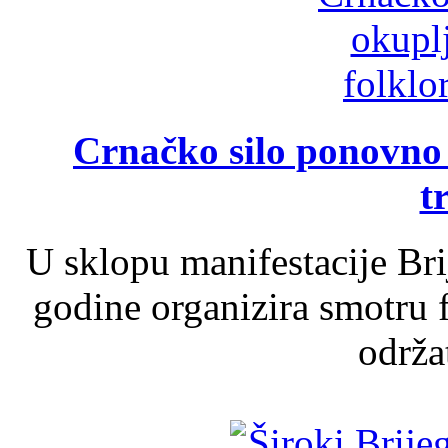
Crnačko silo ponovno o
t
U sklopu manifestacije Br
godine organizira smotru f
održat