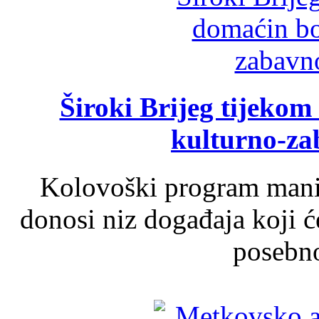
Široki Brijeg tijeko
kulturno-z
Kolovoški program manif
donosi niz događaja koji ć
posebno