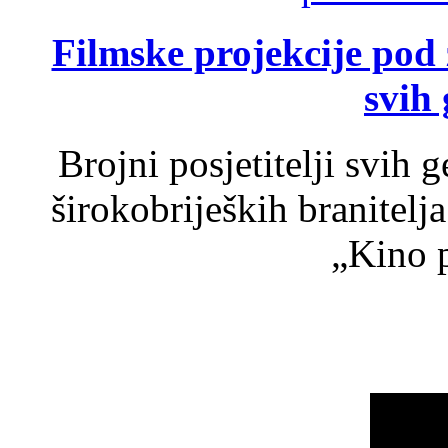
Filmske projekcije pod
svih 
Brojni posjetitelji svih 
širokobrijeških branitel
„Kino p