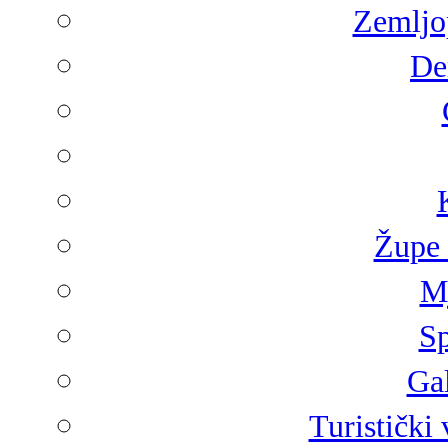
Zemljop
De
Župe 
Mj
Sp
Gal
Turistički 