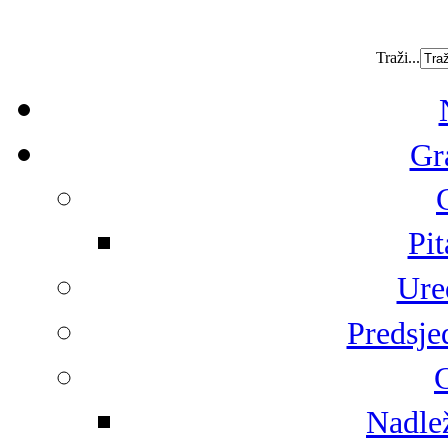
Traži...
Gr
Pit
Ure
Predsje
G
Nadlež