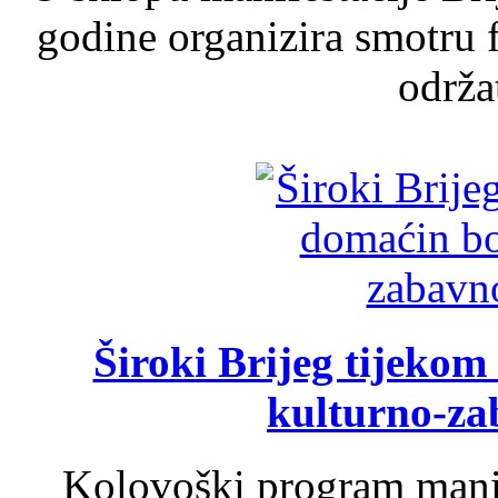
godine organizira smotru f
održat
Široki Brijeg tijeko
kulturno-z
Kolovoški program manif