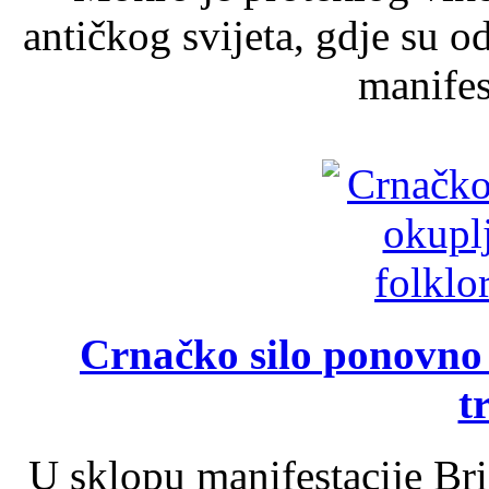
antičkog svijeta, gdje su 
manifest
Crnačko silo ponovno o
t
U sklopu manifestacije Br