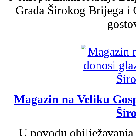
Grada Širokog Brijega i 
gosto
Magazin na Veliku Gosp
Šir
U povodu obilježavanja