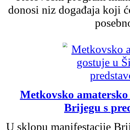
donosi niz događaja koji ć
posebno
Metkovsko amatersko k
Brijegu s pr
U sklopu manifestacije Bri