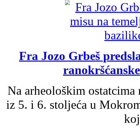
Fra Jozo Grbeš predsla
ranokršćanske
Na arheološkim ostatcima 
iz 5. i 6. stoljeća u Mokro
koj