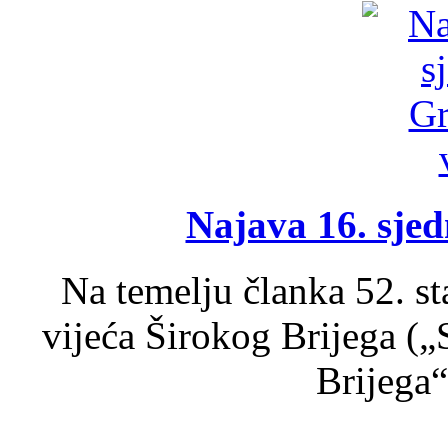
Najava 16. sjed
Na temelju članka 52. s
vijeća Širokog Brijega (
Brijega“,