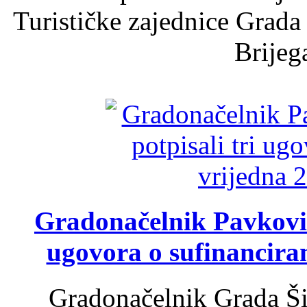
Turističke zajednice Grada
Brijega
Gradonačelnik Pavković 
ugovora o sufinancira
Gradonačelnik Grada Ši