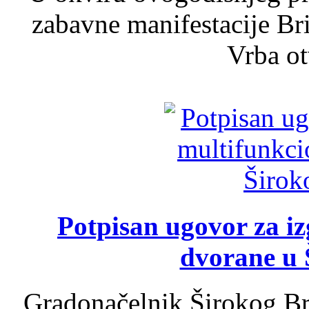
zabavne manifestacije Bri
Vrba ot
Potpisan ugovor za i
dvorane u 
Gradonačelnik Širokog Br