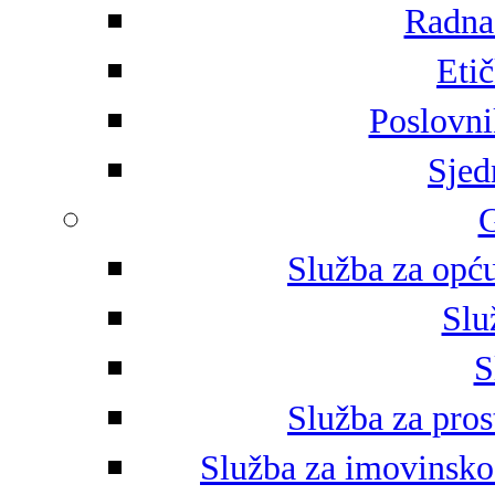
Radna 
Eti
Poslovni
Sjed
G
Služba za opću
Slu
S
Služba za pros
Služba za imovinsko-