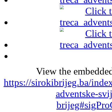
View the embedded 
https://sirokibrijeg.ba/inde
adventske-svij
brijeg#sigPro