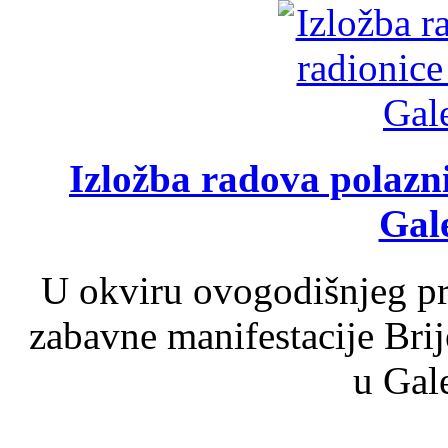
Izložba radova polazn
Gale
U okviru ovogodišnjeg pr
zabavne manifestacije Brij
u Gale