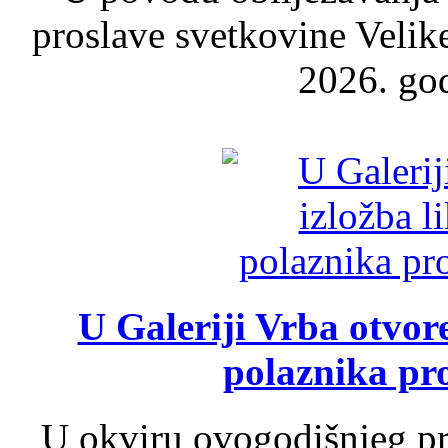
proslave svetkovine Velik
2026. god
U Galeriji Vrba otvor
polaznika pr
U okviru ovogodišnjeg pr