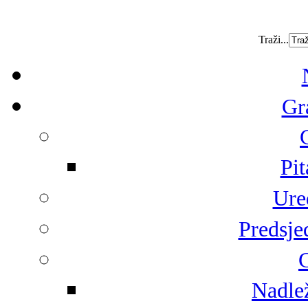
Traži...
Gr
Pit
Ure
Predsje
G
Nadlež