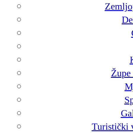
Zemljop
De
Župe 
Mj
Sp
Gal
Turistički 