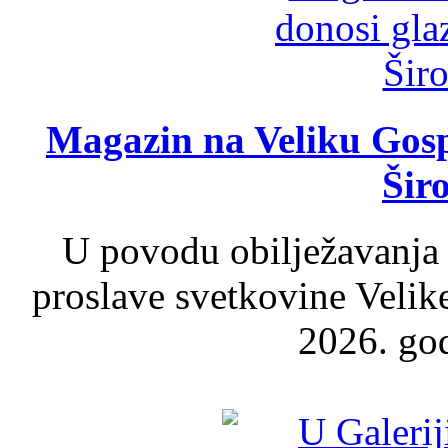
Magazin na Veliku Gosp
Šir
U povodu obilježavanja
proslave svetkovine Velik
2026. god