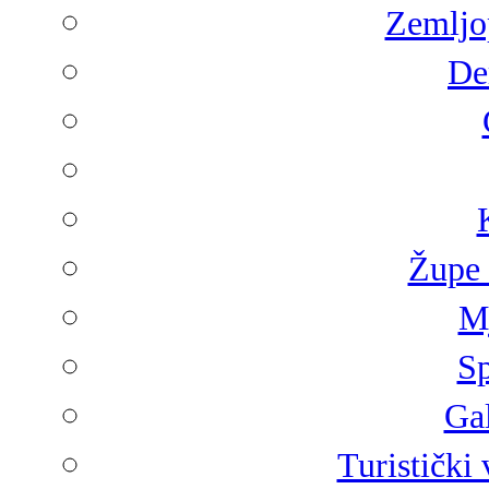
Zemljop
De
Župe 
Mj
Sp
Gal
Turistički 