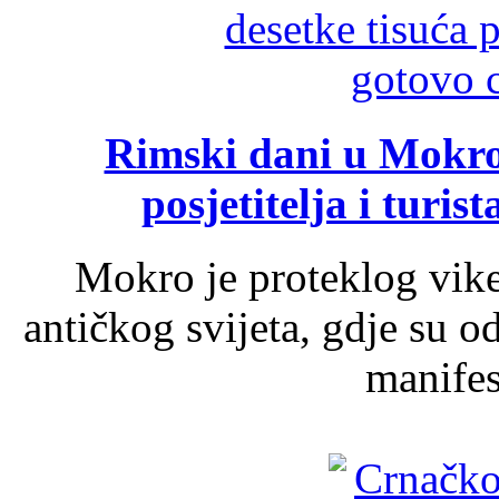
Rimski dani u Mokrom
posjetitelja i turist
Mokro je proteklog vik
antičkog svijeta, gdje su 
manifest