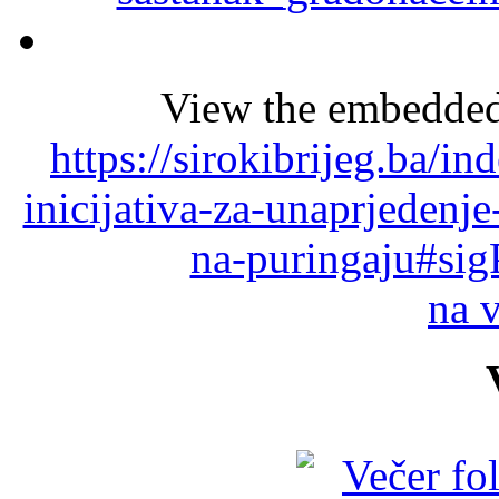
View the embedded 
https://sirokibrijeg.ba/i
inicijativa-za-unaprjedenj
na-puringaju#sig
na 