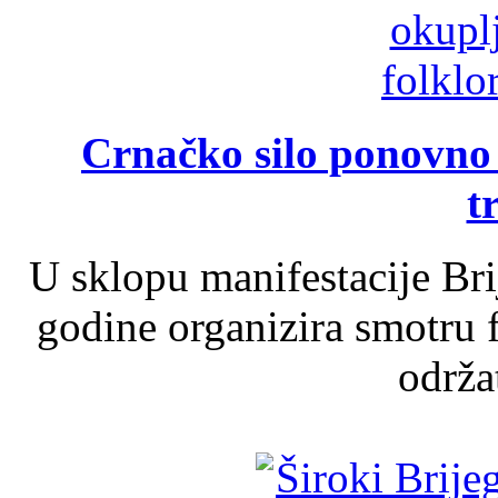
Crnačko silo ponovno o
t
U sklopu manifestacije Br
godine organizira smotru f
održat