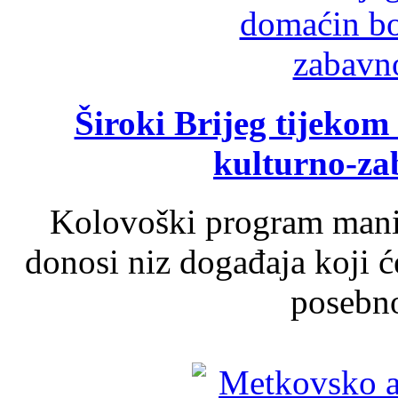
Široki Brijeg tijeko
kulturno-z
Kolovoški program manif
donosi niz događaja koji ć
posebno