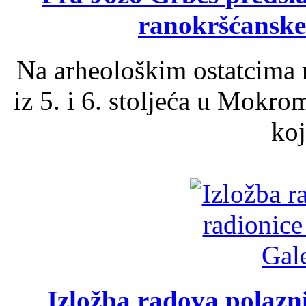
ranokršćanske
Na arheološkim ostatcima 
iz 5. i 6. stoljeća u Mokro
koj
Izložba radova polazn