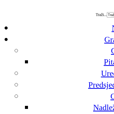
Traži...
Gr
Pit
Ure
Predsje
G
Nadlež