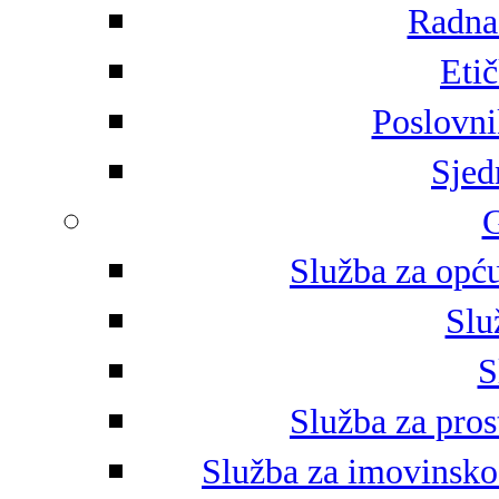
Radna 
Eti
Poslovni
Sjed
G
Služba za opću
Slu
S
Služba za pros
Služba za imovinsko-