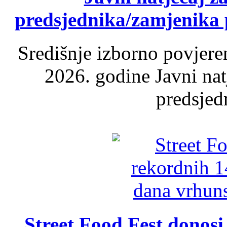
predsjednika/zamjenika 
Središnje izborno povjere
2026. godine Javni nat
predsjed
Street Food Fest donosi 