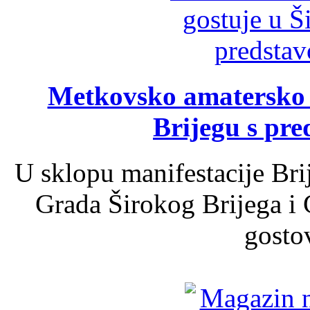
Metkovsko amatersko k
Brijegu s pr
U sklopu manifestacije Bri
Grada Širokog Brijega i 
gosto