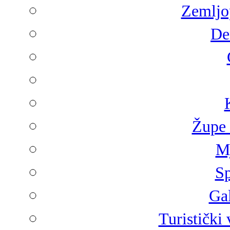
Zemljop
De
Župe 
Mj
Sp
Gal
Turistički 