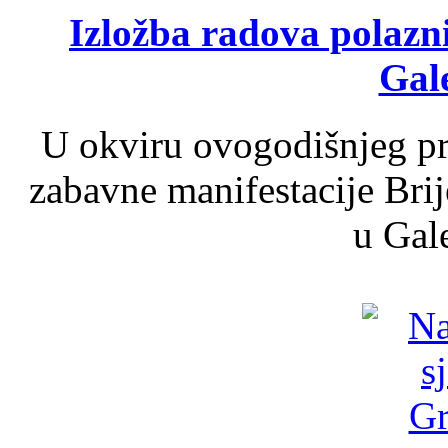
Izložba radova polazn
Gale
U okviru ovogodišnjeg pr
zabavne manifestacije Brij
u Gale