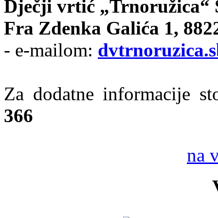
Dječji vrtić „Trnoružica“ 
Fra Zdenka Galića 1, 8822
- e-mailom:
dvtrnoruzica.
Za dodatne informacije st
366
na 