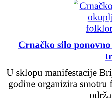
Crnačko silo ponovno o
t
U sklopu manifestacije Br
godine organizira smotru f
održat