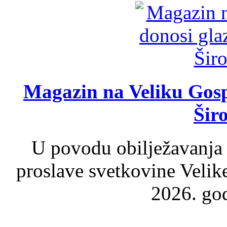
Magazin na Veliku Gosp
Šir
U povodu obilježavanja
proslave svetkovine Velik
2026. god