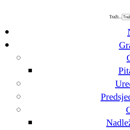
Traži...
Gr
Pit
Ure
Predsje
G
Nadlež