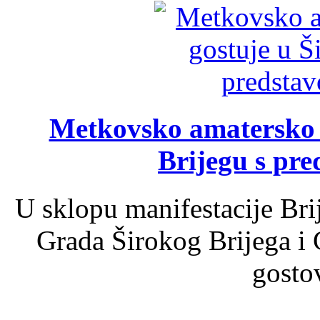
Metkovsko amatersko k
Brijegu s pr
U sklopu manifestacije Bri
Grada Širokog Brijega i 
gosto