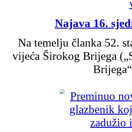
Najava 16. sjed
Na temelju članka 52. s
vijeća Širokog Brijega (
Brijega“,