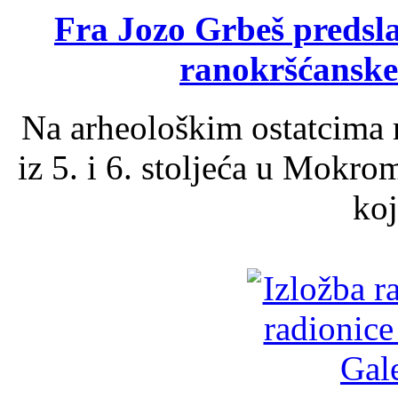
Fra Jozo Grbeš predsla
ranokršćanske
Na arheološkim ostatcima 
iz 5. i 6. stoljeća u Mokro
koj