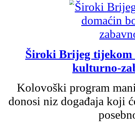
Široki Brijeg tijeko
kulturno-z
Kolovoški program manif
donosi niz događaja koji ć
posebno