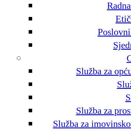
Radna 
Eti
Poslovni
Sjed
G
Služba za opću
Slu
S
Služba za pros
Služba za imovinsko-