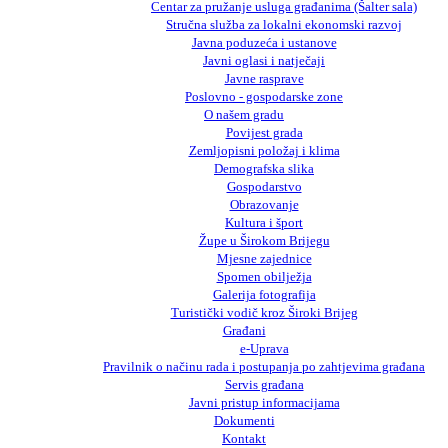
Centar za pružanje usluga građanima (Šalter sala)
Stručna služba za lokalni ekonomski razvoj
Javna poduzeća i ustanove
Javni oglasi i natječaji
Javne rasprave
Poslovno - gospodarske zone
O našem gradu
Povijest grada
Zemljopisni položaj i klima
Demografska slika
Gospodarstvo
Obrazovanje
Kultura i šport
Župe u Širokom Brijegu
Mjesne zajednice
Spomen obilježja
Galerija fotografija
Turistički vodič kroz Široki Brijeg
Građani
e-Uprava
Pravilnik o načinu rada i postupanja po zahtjevima građana
Servis građana
Javni pristup informacijama
Dokumenti
Kontakt