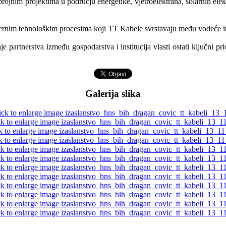
brojnim projektima u području energetike, vjetroelektrana, solarnih ele
rnim tehnološkim procesima koji TT Kabele svrstavaju među vodeće indu
e partnerstva između gospodarstva i institucija vlasti ostati ključni p
Galerija slika