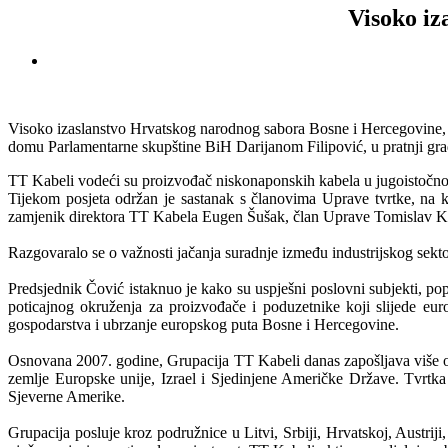
Visoko iz
Visoko izaslanstvo Hrvatskog narodnog sabora Bosne i Hercegovine
domu Parlamentarne skupštine BiH Darijanom Filipović, u pratnji grad
TT Kabeli vodeći su proizvođač niskonaponskih kabela u jugoistočno
Tijekom posjeta održan je sastanak s članovima Uprave tvrtke, na koj
zamjenik direktora TT Kabela Eugen Šušak, član Uprave Tomislav K
Razgovaralo se o važnosti jačanja suradnje između industrijskog sektora
Predsjednik Čović istaknuo je kako su uspješni poslovni subjekti, po
poticajnog okruženja za proizvođače i poduzetnike koji slijede eur
gospodarstva i ubrzanje europskog puta Bosne i Hercegovine.
Osnovana 2007. godine, Grupacija TT Kabeli danas zapošljava više od 
zemlje Europske unije, Izrael i Sjedinjene Američke Države. Tvrtka 
Sjeverne Amerike.
Grupacija posluje kroz podružnice u Litvi, Srbiji, Hrvatskoj, Austri