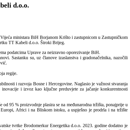
eli d.o.o.
Vijeća ministara BiH Borjanom Krišto i zastupnicom u Zastupničkom
tku TT Kabeli d.o.o. Široki Brijeg.
prema podatcima Uprave za neizravno oporezivanje BiH.
anovi. Sastanku su, uz članove izaslanstva i gradonačelnika, nazočili
vić.
ja regije.
bilnosti i razvoja Bosne i Hercegovine. Naglasio je važnost stvaranja
 inovacije i izvoz kao ključne preduvjete za jačanje konkurentnosti
e od 95 % proizvodnje plasira se na međunarodna tržišta, ponajprije u
ropi, Africi i na Bliskom istoku, a uspješno je prodrla i na tržište
hrvatske tvrtke Brodomerkur Energetika d.o.o. 2023. godine dodatno je