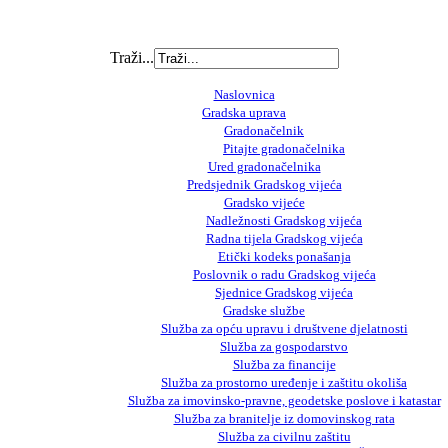
Traži...
Naslovnica
Gradska uprava
Gradonačelnik
Pitajte gradonačelnika
Ured gradonačelnika
Predsjednik Gradskog vijeća
Gradsko vijeće
Nadležnosti Gradskog vijeća
Radna tijela Gradskog vijeća
Etički kodeks ponašanja
Poslovnik o radu Gradskog vijeća
Sjednice Gradskog vijeća
Gradske službe
Služba za opću upravu i društvene djelatnosti
Služba za gospodarstvo
Služba za financije
Služba za prostorno uređenje i zaštitu okoliša
Služba za imovinsko-pravne, geodetske poslove i katastar
Služba za branitelje iz domovinskog rata
Služba za civilnu zaštitu