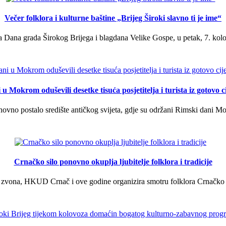
Večer folklora i kulturne baštine „Brijeg Široki slavno ti je ime“
 Dana grada Širokog Brijega i blagdana Velike Gospe, u petak, 7. kolov
u Mokrom oduševili desetke tisuća posjetitelja i turista iz gotovo ci
vno postalo središte antičkog svijeta, gdje su održani Rimski dani Mok
Crnačko silo ponovno okuplja ljubitelje folklora i tradicije
 zvona, HKUD Crnač i ove godine organizira smotru folklora Crnačko sil