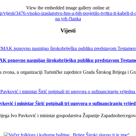
View the embedded image gallery online at:
php/vijesti/3476-visoko-izaslanstvo-hns-a-bih-posjetilo-tvrtku-tt-kabeli
na vrh članka
Vijesti
K ponovno nasmijao širokobriješku publiku predstavom Testam
a zvona, u organizaciji Turističke zajednice Grada Širokog Brijega i Gra
ković i ministar Širić potpisali tri ugovora o sufinanciranju vrij
ega Ivo Pavković i ministar gospodarstva Županije Zapadnohercegovačk