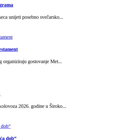
ograma
eca unijeti posebno svečarsko...
estament
g organiziraju gostovanje Met...
g
kolovoza 2026. godine u Široko...
eća dob“