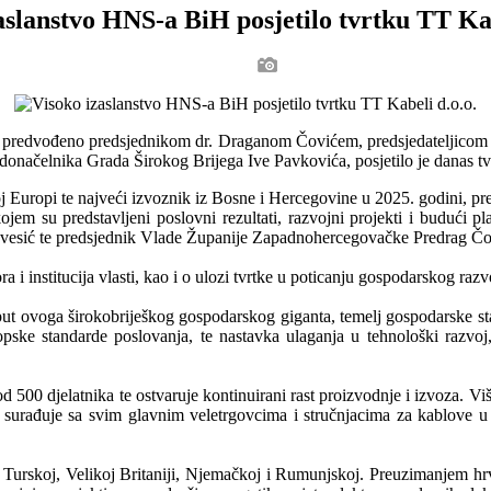
aslanstvo HNS-a BiH posjetilo tvrtku TT Kab
, predvođeno predsjednikom dr. Draganom Čovićem, predsjedateljicom 
onačelnika Grada Širokog Brijega Ive Pavkovića, posjetilo je danas tvr
j Europi te najveći izvoznik iz Bosne i Hercegovine u 2025. godini, 
em su predstavljeni poslovni rezultati, razvojni projekti i budući pl
vesić te predsjednik Vlade Županije Zapadnohercegovačke Predrag Čo
 i institucija vlasti, kao i o ulozi tvrtke u poticanju gospodarskog razvo
put ovoga širokobriješkog gospodarskog giganta, temelj gospodarske sta
opske standarde poslovanja, te nastavka ulaganja u tehnološki razvoj,
500 djelatnika te ostvaruje kontinuirani rast proizvodnje i izvoza. Viš
surađuje sa svim glavnim veletrgovcima i stručnjacima za kablove u Eu
ji, Turskoj, Velikoj Britaniji, Njemačkoj i Rumunjskoj. Preuzimanjem 