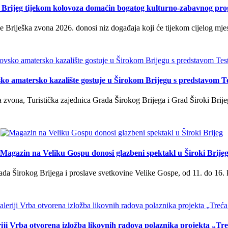
i Brijeg tijekom kolovoza domaćin bogatog kulturno-zabavnog pr
 Briješka zvona 2026. donosi niz događaja koji će tijekom cijelog mjes
ko amatersko kazalište gostuje u Širokom Brijegu s predstavom T
 zvona, Turistička zajednica Grada Širokog Brijega i Grad Široki Brije
Magazin na Veliku Gospu donosi glazbeni spektakl u Široki Brije
a Širokog Brijega i proslave svetkovine Velike Gospe, od 11. do 16. 
iji Vrba otvorena izložba likovnih radova polaznika projekta „Tr