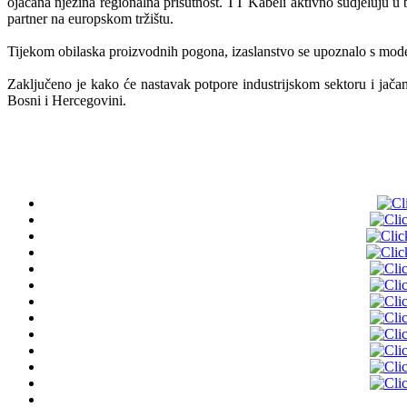
ojačana njezina regionalna prisutnost. TT Kabeli aktivno sudjeluju u 
partner na europskom tržištu.
Tijekom obilaska proizvodnih pogona, izaslanstvo se upoznalo s mode
Zaključeno je kako će nastavak potpore industrijskom sektoru i jačanj
Bosni i Hercegovini.