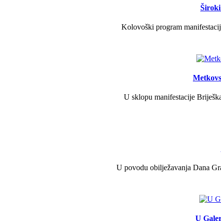
Širok
Kolovoški program manifestacije
Metkovs
U sklopu manifestacije Briješka
U povodu obilježavanja Dana Grad
U Galer