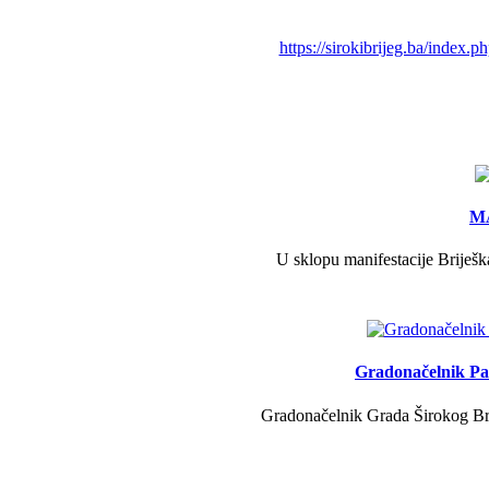
https://sirokibrijeg.ba/index.
MA
U sklopu manifestacije Briješk
Gradonačelnik Pav
Gradonačelnik Grada Širokog Brij