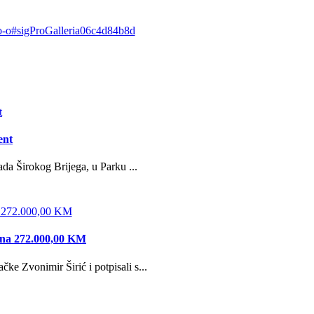
-d-o-o#sigProGalleria06c4d84b8d
ent
da Širokog Brijega, u Parku ...
edna 272.000,00 KM
e Zvonimir Širić i potpisali s...