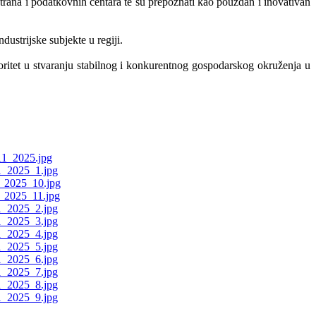
ktrana i podatkovnih centara te su prepoznati kao pouzdan i inovativan
strijske subjekte u regiji.
rioritet u stvaranju stabilnog i konkurentnog gospodarskog okruženja u