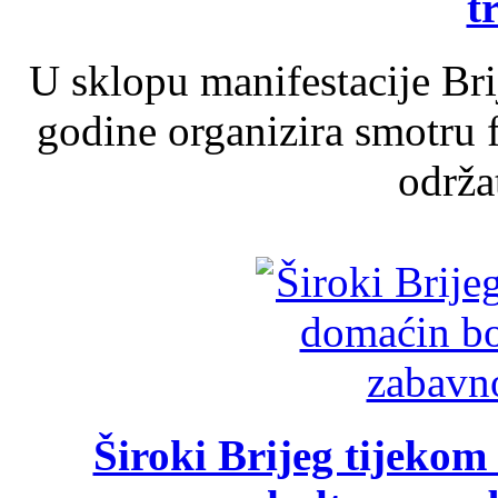
t
U sklopu manifestacije Br
godine organizira smotru f
održat
Široki Brijeg tijeko