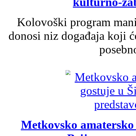
kulturno-z
Kolovoški program manif
donosi niz događaja koji ć
posebno
Metkovsko amatersko k