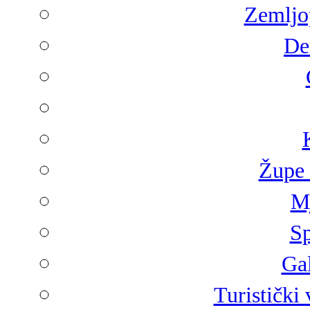
Zemljop
De
Župe 
Mj
Sp
Gal
Turistički 