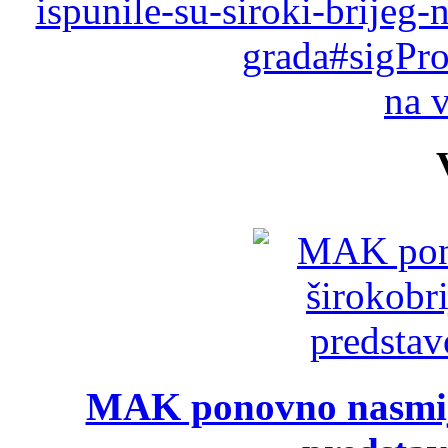
ispunile-su-siroki-brijeg-
grada#sigPro
na 
MAK ponovno nasmija