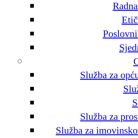
Radna 
Eti
Poslovni
Sjed
G
Služba za opću
Slu
S
Služba za pros
Služba za imovinsko-