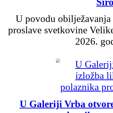
Šir
U povodu obilježavanja
proslave svetkovine Velik
2026. god
U Galeriji Vrba otvor