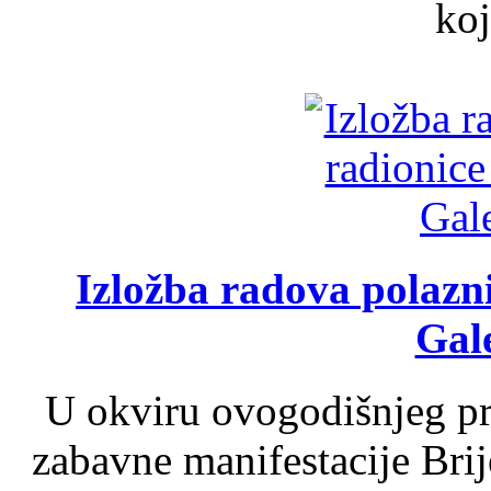
koj
Izložba radova polazn
Gale
U okviru ovogodišnjeg pr
zabavne manifestacije Brij