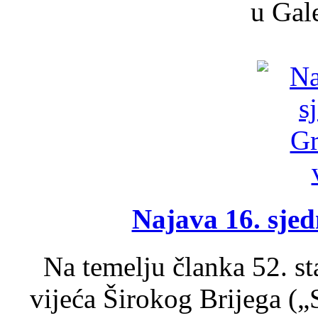
u Gale
Najava 16. sjed
Na temelju članka 52. s
vijeća Širokog Brijega (