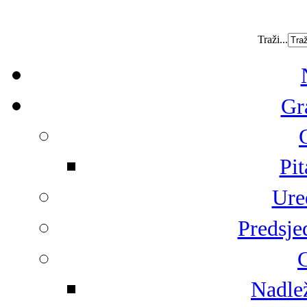
Traži...
Gr
Pit
Ure
Predsje
G
Nadlež