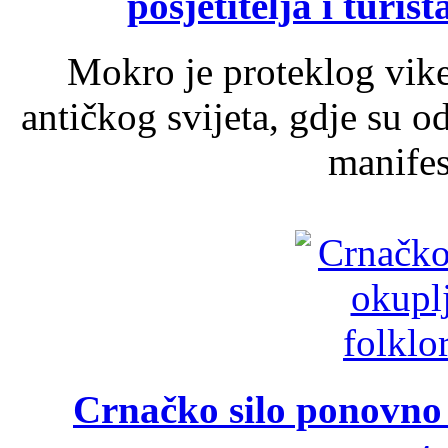
posjetitelja i turist
Mokro je proteklog vik
antičkog svijeta, gdje su 
manifest
Crnačko silo ponovno o