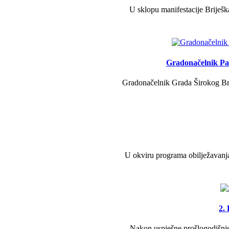
U sklopu manifestacije Briješk
Gradonačelnik Pav
Gradonačelnik Grada Širokog Brij
U okviru programa obilježavanja
2.
Nakon uspješne prošlogodišnje 