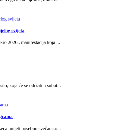
jelog svijeta
ro 2026., manifestacija koja ...
o, koja će se održati u subot...
ograma
eca unijeti posebno svečarsko...