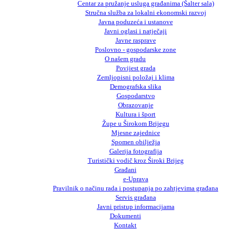
Centar za pružanje usluga građanima (Šalter sala)
Stručna služba za lokalni ekonomski razvoj
Javna poduzeća i ustanove
Javni oglasi i natječaji
Javne rasprave
Poslovno - gospodarske zone
O našem gradu
Povijest grada
Zemljopisni položaj i klima
Demografska slika
Gospodarstvo
Obrazovanje
Kultura i šport
Župe u Širokom Brijegu
Mjesne zajednice
Spomen obilježja
Galerija fotografija
Turistički vodič kroz Široki Brijeg
Građani
e-Uprava
Pravilnik o načinu rada i postupanja po zahtjevima građana
Servis građana
Javni pristup informacijama
Dokumenti
Kontakt