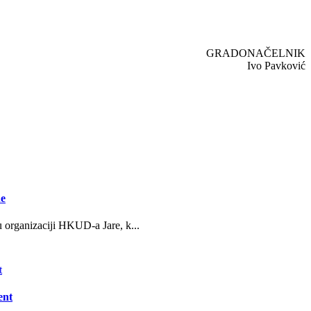
GRADONAČELNIK
Ivo Pavković
ne
u organizaciji HKUD-a Jare, k...
ent