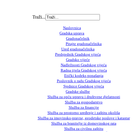
Traži...
Naslovnica
Gradska uprava
Gradonačelnik
Pitajte gradonačelnika
Ured gradonačelnika
Predsjednik Gradskog vijeća
Gradsko vijeće
Nadležnosti Gradskog vijeća
Radna tijela Gradskog vijeća
Etički kodeks ponašanja
Poslovnik o radu Gradskog vijeća
Sjednice Gradskog vijeća
Gradske službe
Služba za opću upravu i društvene djelatnosti
Služba za gospodarstvo
Služba za financije
Služba za prostorno uređenje i zaštitu okoliša
Služba za imovinsko-pravne, geodetske poslove i katastar
Služba za branitelje iz domovinskog rata
Služba za civilnu zaštitu