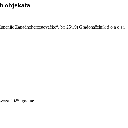
h objekata
upanije Zapadnohercegovačke“, br: 25/19) Gradonačelnik d o n o s i
lovoza 2025. godine.