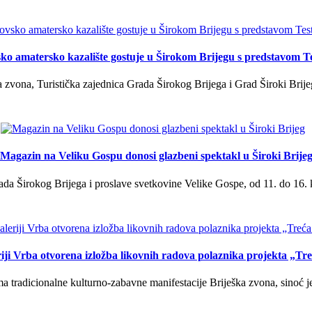
ko amatersko kazalište gostuje u Širokom Brijegu s predstavom T
 zvona, Turistička zajednica Grada Širokog Brijega i Grad Široki Brije
Magazin na Veliku Gospu donosi glazbeni spektakl u Široki Brije
a Širokog Brijega i proslave svetkovine Velike Gospe, od 11. do 16. 
iji Vrba otvorena izložba likovnih radova polaznika projekta „Tr
tradicionalne kulturno-zabavne manifestacije Briješka zvona, sinoć je 