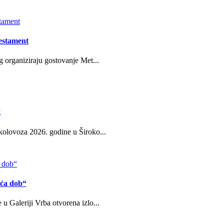
estament
g organiziraju gostovanje Met...
g
kolovoza 2026. godine u Široko...
eća dob“
u Galeriji Vrba otvorena izlo...