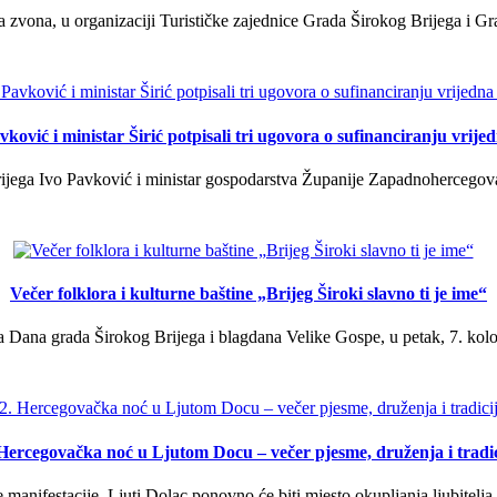
a zvona, u organizaciji Turističke zajednice Grada Širokog Brijega i Gra
ković i ministar Širić potpisali tri ugovora o sufinanciranju vrij
ega Ivo Pavković i ministar gospodarstva Županije Zapadnohercegovačk
Večer folklora i kulturne baštine „Brijeg Široki slavno ti je ime“
 Dana grada Širokog Brijega i blagdana Velike Gospe, u petak, 7. kolov
 Hercegovačka noć u Ljutom Docu – večer pjesme, druženja i tradic
manifestacije, Ljuti Dolac ponovno će biti mjesto okupljanja ljubitelja 