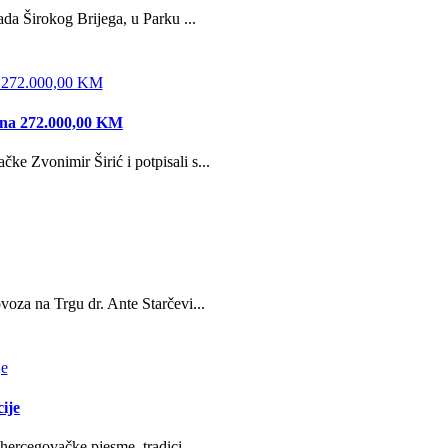
da Širokog Brijega, u Parku ...
edna 272.000,00 KM
e Zvonimir Širić i potpisali s...
oza na Trgu dr. Ante Starčevi...
ije
hercegovačke pjesme, tradici...