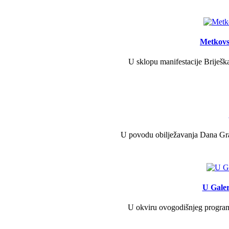
Metkovs
U sklopu manifestacije Briješka
U povodu obilježavanja Dana Grad
U Galer
U okviru ovogodišnjeg programa 