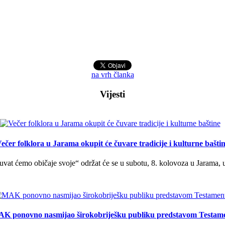
na vrh članka
Vijesti
ečer folklora u Jarama okupit će čuvare tradicije i kulturne bašti
uvat ćemo običaje svoje“ održat će se u subotu, 8. kolovoza u Jarama, 
K ponovno nasmijao širokobriješku publiku predstavom Testam