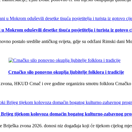
u Mokrom oduševili desetke tisuća posjetitelja i turista iz gotovo ci
vno postalo središte antičkog svijeta, gdje su održani Rimski dani Mok
Crnačko silo ponovno okuplja ljubitelje folklora i tradicije
 zvona, HKUD Crnač i ove godine organizira smotru folklora Crnačko sil
i Brijeg tijekom kolovoza domaćin bogatog kulturno-zabavnog pr
 Briješka zvona 2026. donosi niz događaja koji će tijekom cijelog mjes