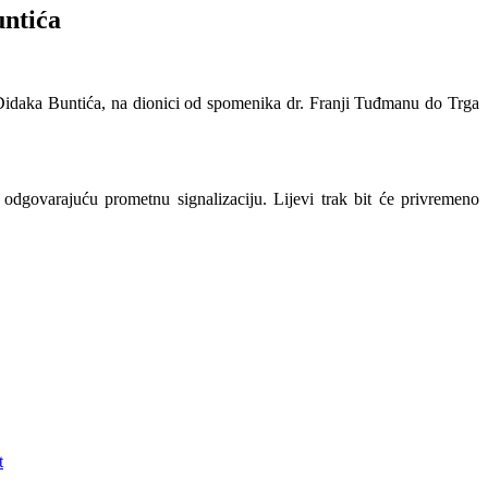
untića
a Didaka Buntića, na dionici od spomenika dr. Franji Tuđmanu do Trga
dgovarajuću prometnu signalizaciju. Lijevi trak bit će privremeno