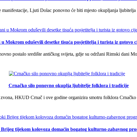
manifestacije, Ljuti Dolac ponovno će biti mjesto okupljanja ljubitelja 
u Mokrom oduševili desetke tisuća posjetitelja i turista iz gotovo ci
vno postalo središte antičkog svijeta, gdje su održani Rimski dani Mok
Crnačko silo ponovno okuplja ljubitelje folklora i tradicije
 zvona, HKUD Crnač i ove godine organizira smotru folklora Crnačko sil
i Brijeg tijekom kolovoza domaćin bogatog kulturno-zabavnog pr