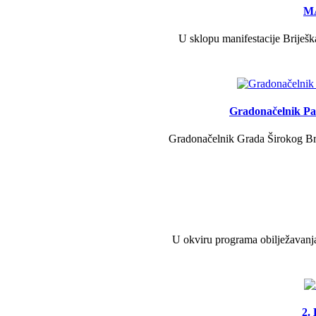
MA
U sklopu manifestacije Briješk
Gradonačelnik Pav
Gradonačelnik Grada Širokog Brij
U okviru programa obilježavanja
2.