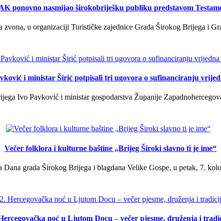
K ponovno nasmijao širokobriješku publiku predstavom Testam
a zvona, u organizaciji Turističke zajednice Grada Širokog Brijega i Gra
ković i ministar Širić potpisali tri ugovora o sufinanciranju vrij
ega Ivo Pavković i ministar gospodarstva Županije Zapadnohercegovačk
Večer folklora i kulturne baštine „Brijeg Široki slavno ti je ime“
 Dana grada Širokog Brijega i blagdana Velike Gospe, u petak, 7. kolov
 Hercegovačka noć u Ljutom Docu – večer pjesme, druženja i tradic