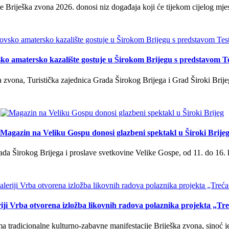
 Briješka zvona 2026. donosi niz događaja koji će tijekom cijelog mjes
ko amatersko kazalište gostuje u Širokom Brijegu s predstavom T
 zvona, Turistička zajednica Grada Širokog Brijega i Grad Široki Brije
Magazin na Veliku Gospu donosi glazbeni spektakl u Široki Brije
a Širokog Brijega i proslave svetkovine Velike Gospe, od 11. do 16. 
iji Vrba otvorena izložba likovnih radova polaznika projekta „Tr
tradicionalne kulturno-zabavne manifestacije Briješka zvona, sinoć je 