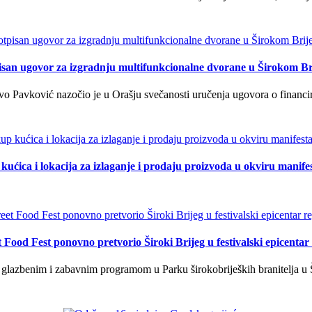
isan ugovor za izgradnju multifunkcionalne dvorane u Širokom Br
o Pavković nazočio je u Orašju svečanosti uručenja ugovora o financi
kućica i lokacija za izlaganje i prodaju proizvoda u okviru manife
t Food Fest ponovno pretvorio Široki Brijeg u festivalski epicentar 
lazbenim i zabavnim programom u Parku širokobrijeških branitelja u Š