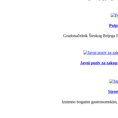
Potp
Gradonačelnik Širokog Brijega Iv
Javni poziv za zakup 
Stree
Iznimno bogatim gastronomskim, g