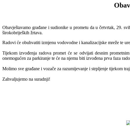
Obavi
Obavještavamo građane i sudionike u prometu da u četvrtak, 29. svib
širokobrijeških žrtava.
Radovi će obuhvatiti izmjenu vodovodne i kanalizacijske mreže te ur
Tijekom izvođenja radova promet će se odvijati desnim prometnim 
onemogućen za parkiranje te će na njemu biti izvođena prva faza rado
Molimo sve građane i vozače za razumijevanje i strpljenje tijekom tra
Zahvaljujemo na suradnji!