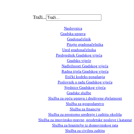
Traži...
Naslovnica
Gradska uprava
Gradonačelnik
Pitajte gradonačelnika
Ured gradonačelnika
Predsjednik Gradskog vijeća
Gradsko vijeće
Nadležnosti Gradskog vijeća
Radna tijela Gradskog vijeća
Etički kodeks ponašanja
Poslovnik o radu Gradskog vijeća
Sjednice Gradskog vijeća
Gradske službe
Služba za opću upravu i društvene djelatnosti
Služba za gospodarstvo
Služba za financije
Služba za prostorno uređenje i zaštitu okoliša
Služba za imovinsko-pravne, geodetske poslove i katastar
Služba za branitelje iz domovinskog rata
Služba za civilnu zaštitu