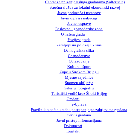
Centar za pružanje usluga građanima (Šalter sala)
Stručna služba za lokalni ekonomski razvoj
Javna poduzeća i ustanove
Javni oglasi i natječaji
Javne rasprave
Poslovno - gospodarske zone
O našem gradu
Povijest grada
Zemljopisni položaj i klima
Demografska slika
Gospodarstvo
Obrazovanje
Kultura i šport
Župe u Širokom Brijegu
Mjesne zajednice
Spomen obilježja
Galerija fotografija
Turistički vodič kroz Široki Brijeg
Građani
e-Uprava
Pravilnik o načinu rada i postupanja po zahtjevima građana
Servis građana
Javni pristup informacijama
Dokumenti
Kontakt