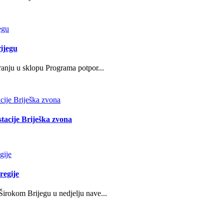
ijegu
ranju u sklopu Programa potpor...
stacije Briješka zvona
regije
irokom Brijegu u nedjelju nave...