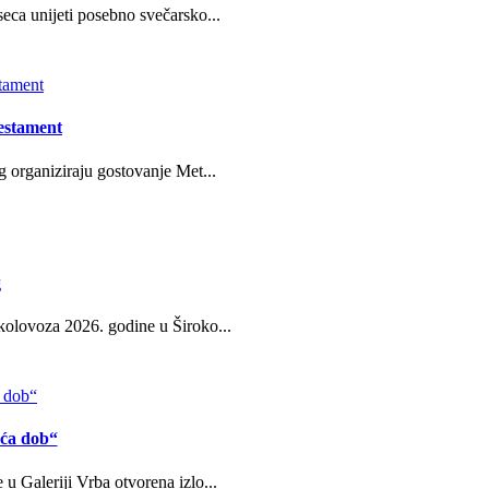
eca unijeti posebno svečarsko...
estament
g organiziraju gostovanje Met...
g
kolovoza 2026. godine u Široko...
eća dob“
u Galeriji Vrba otvorena izlo...