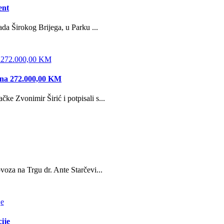
ent
da Širokog Brijega, u Parku ...
edna 272.000,00 KM
e Zvonimir Širić i potpisali s...
oza na Trgu dr. Ante Starčevi...
ije