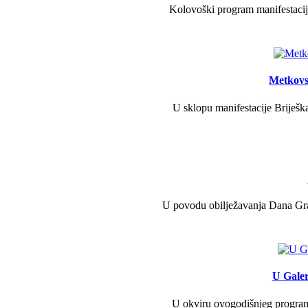
Kolovoški program manifestacije
Metkovs
U sklopu manifestacije Briješka
U povodu obilježavanja Dana Grad
U Galer
U okviru ovogodišnjeg programa 