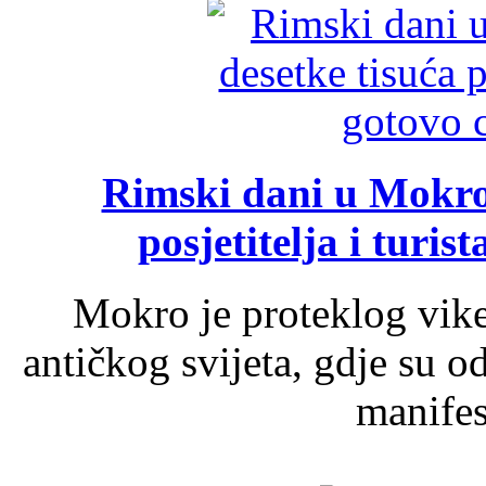
Rimski dani u Mokrom
posjetitelja i turist
Mokro je proteklog vik
antičkog svijeta, gdje su 
manifest