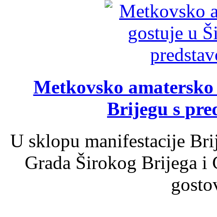
Metkovsko amatersko k
Brijegu s pr
U sklopu manifestacije Bri
Grada Širokog Brijega i 
gosto