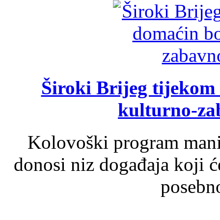
Široki Brijeg tijeko
kulturno-z
Kolovoški program manif
donosi niz događaja koji ć
posebno