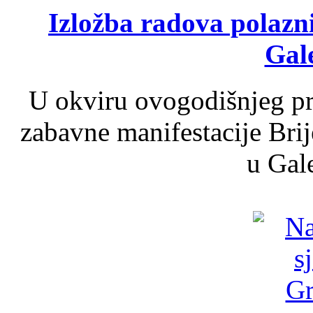
Izložba radova polazn
Gale
U okviru ovogodišnjeg pr
zabavne manifestacije Brij
u Gale