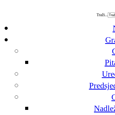
Traži...
Gr
Pit
Ure
Predsje
G
Nadlež