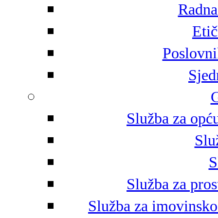
Radna 
Eti
Poslovni
Sjed
G
Služba za opću
Slu
S
Služba za pros
Služba za imovinsko-