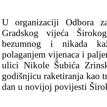
U organizaciji Odbora za 
Gradskog vijeća Široko
bezumnog i nikada kaž
polaganjem vijenaca i palj
ulici Nikole Šubića Zrins
godišnjicu raketiranja kao t
dan u novijoj povijesti Širo