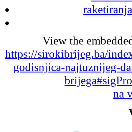
View the embedded 
https://sirokibrijeg.ba/ind
godisnjica-najtuznijeg-da
brijega#sigPr
na 