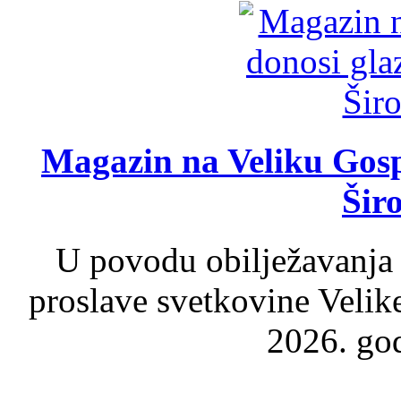
Magazin na Veliku Gosp
Šir
U povodu obilježavanja
proslave svetkovine Velik
2026. god