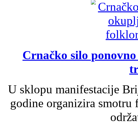
Crnačko silo ponovno o
t
U sklopu manifestacije Br
godine organizira smotru f
održat