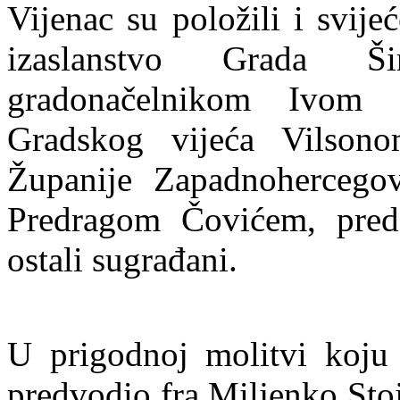
Vijenac su položili i svijeć
izaslanstvo Grada Ši
gradonačelnikom Ivom 
Gradskog vijeća Vilsono
Županije Zapadnohercego
Predragom Čovićem, predst
ostali sugrađani.
U prigodnoj molitvi koju 
predvodio fra Miljenko Stoj