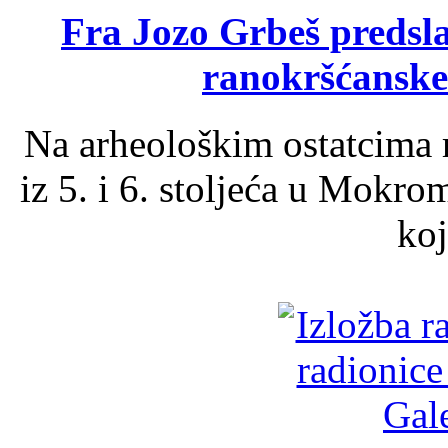
Fra Jozo Grbeš predsla
ranokršćanske
Na arheološkim ostatcima 
iz 5. i 6. stoljeća u Mokro
koj