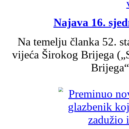
Najava 16. sjed
Na temelju članka 52. s
vijeća Širokog Brijega (
Brijega“,