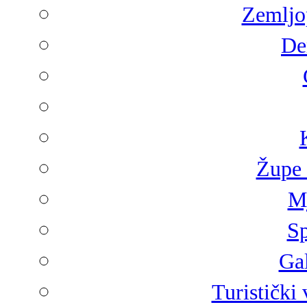
Zemljop
De
Župe 
Mj
Sp
Gal
Turistički 