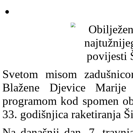
Svetom misom zadušnico
Blažene Djevice Marije
programom kod spomen obil
33. godišnjica raketiranja Š
Na današnji dan, 7. travnj