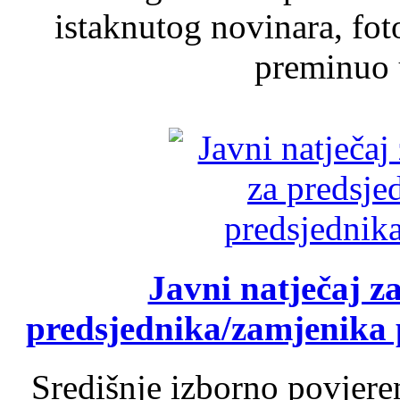
istaknutog novinara, foto
preminuo u
Javni natječaj z
predsjednika/zamjenika 
Središnje izborno povjere