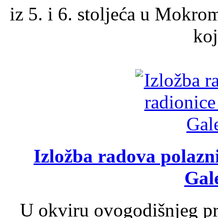
iz 5. i 6. stoljeća u Mokro
koj
Izložba radova polazn
Gale
U okviru ovogodišnjeg pr