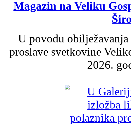
Magazin na Veliku Gosp
Šir
U povodu obilježavanja
proslave svetkovine Velik
2026. god