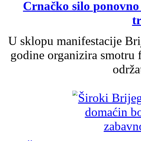
Crnačko silo ponovno o
t
U sklopu manifestacije Br
godine organizira smotru f
održat