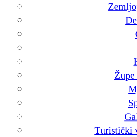
Zemljop
De
Župe 
Mj
Sp
Gal
Turistički 