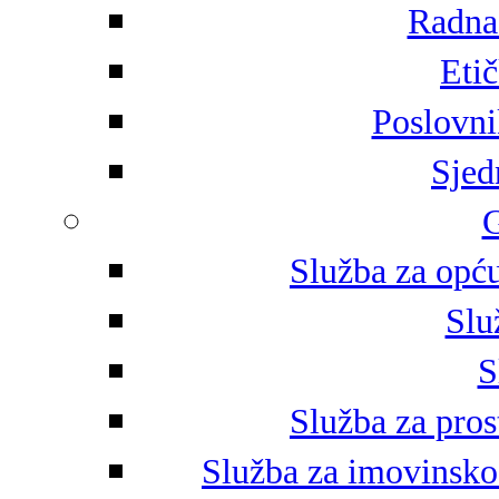
Radna 
Eti
Poslovni
Sjed
G
Služba za opću
Slu
S
Služba za pros
Služba za imovinsko-