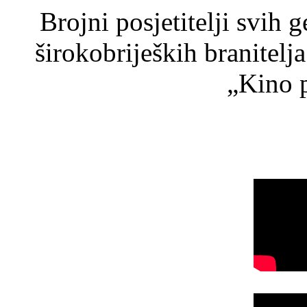
Brojni posjetitelji svih 
širokobrijeških branitel
„Kino p