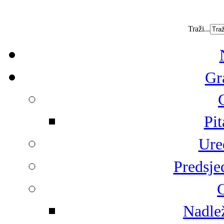
Traži...
Gr
Pit
Ure
Predsje
G
Nadlež