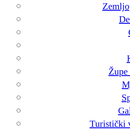
Zemljop
De
Župe 
Mj
Sp
Gal
Turistički 