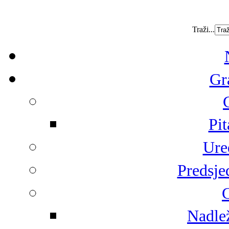
Traži...
Gr
Pit
Ure
Predsje
G
Nadlež