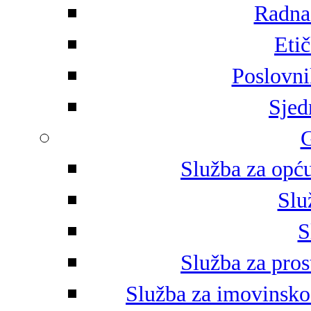
Radna 
Eti
Poslovni
Sjed
G
Služba za opću
Slu
S
Služba za pros
Služba za imovinsko-