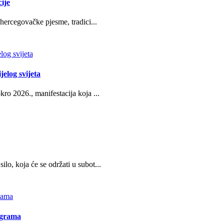
ije
hercegovačke pjesme, tradici...
jelog svijeta
ro 2026., manifestacija koja ...
o, koja će se održati u subot...
ograma