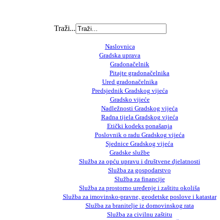
Traži...
Naslovnica
Gradska uprava
Gradonačelnik
Pitajte gradonačelnika
Ured gradonačelnika
Predsjednik Gradskog vijeća
Gradsko vijeće
Nadležnosti Gradskog vijeća
Radna tijela Gradskog vijeća
Etički kodeks ponašanja
Poslovnik o radu Gradskog vijeća
Sjednice Gradskog vijeća
Gradske službe
Služba za opću upravu i društvene djelatnosti
Služba za gospodarstvo
Služba za financije
Služba za prostorno uređenje i zaštitu okoliša
Služba za imovinsko-pravne, geodetske poslove i katastar
Služba za branitelje iz domovinskog rata
Služba za civilnu zaštitu