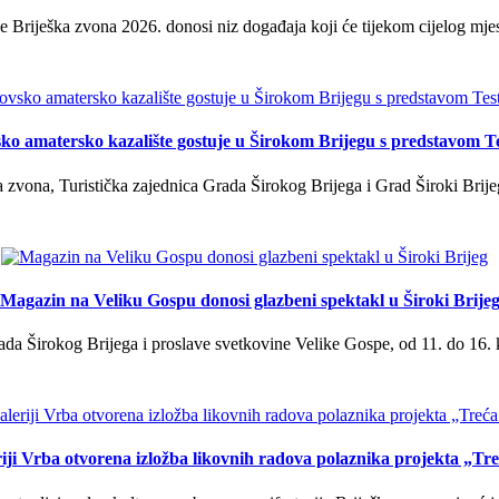
 Briješka zvona 2026. donosi niz događaja koji će tijekom cijelog mjes
ko amatersko kazalište gostuje u Širokom Brijegu s predstavom T
 zvona, Turistička zajednica Grada Širokog Brijega i Grad Široki Brije
Magazin na Veliku Gospu donosi glazbeni spektakl u Široki Brije
a Širokog Brijega i proslave svetkovine Velike Gospe, od 11. do 16. 
iji Vrba otvorena izložba likovnih radova polaznika projekta „Tr