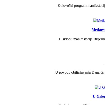
Kolovoški program manifestacije
Metkovs
U sklopu manifestacije Briješka
U povodu obilježavanja Dana Grad
U Galer