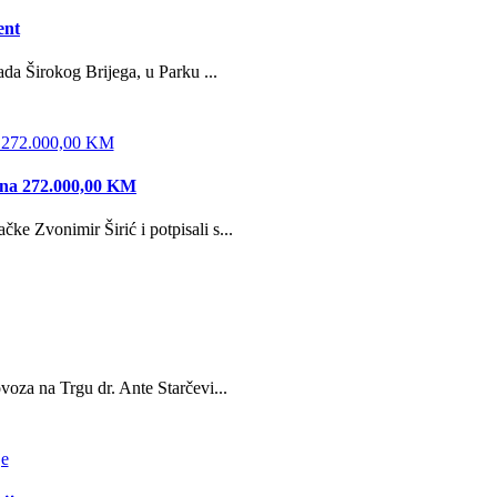
ent
da Širokog Brijega, u Parku ...
edna 272.000,00 KM
e Zvonimir Širić i potpisali s...
oza na Trgu dr. Ante Starčevi...