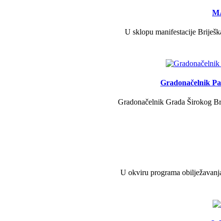
MA
U sklopu manifestacije Briješk
Gradonačelnik Pav
Gradonačelnik Grada Širokog Brij
U okviru programa obilježavanja