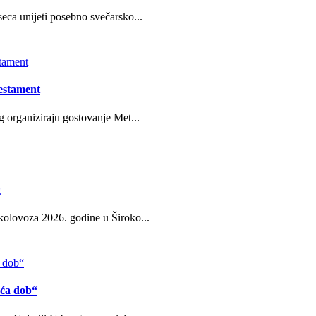
eca unijeti posebno svečarsko...
estament
g organiziraju gostovanje Met...
g
kolovoza 2026. godine u Široko...
eća dob“