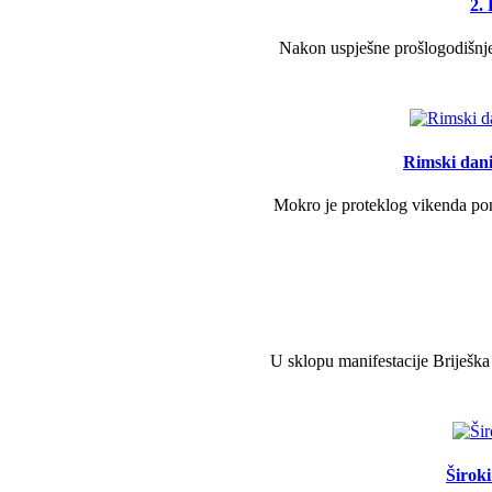
2.
Nakon uspješne prošlogodišnje 
Rimski dani 
Mokro je proteklog vikenda pono
U sklopu manifestacije Briješka
Širok