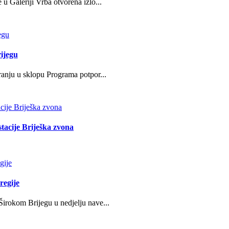
u Galeriji Vrba otvorena izlo...
ijegu
ranju u sklopu Programa potpor...
stacije Briješka zvona
regije
irokom Brijegu u nedjelju nave...