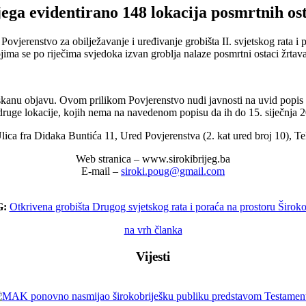
ga evidentirano 148 lokacija posmrtnih osta
Povjerenstvo za obilježavanje i uređivanje grobišta II. svjetskog rata 
jima se po riječima svjedoka izvan groblja nalaze posmrtni ostaci žrtav
skanu objavu. Ovom prilikom Povjerenstvo nudi javnosti na uvid popis o
 druge lokacije, kojih nema na navedenom popisu da ih do 15. siječnja 2
lica fra Didaka Buntića 11, Ured Povjerenstva (2. kat ured broj 10),
Web stranica – www.sirokibrijeg.ba
E-mail –
siroki.poug@gmail.com
:
Otkrivena grobišta Drugog svjetskog rata i poraća na prostoru Širok
na vrh članka
Vijesti