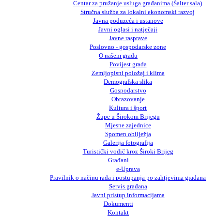
Centar za pružanje usluga građanima (Šalter sala)
Stručna služba za lokalni ekonomski razvoj
Javna poduzeća i ustanove
Javni oglasi i natječaji
Javne rasprave
Poslovno - gospodarske zone
O našem gradu
Povijest grada
Zemljopisni položaj i klima
Demografska slika
Gospodarstvo
Obrazovanje
Kultura i šport
Župe u Širokom Brijegu
Mjesne zajednice
Spomen obilježja
Galerija fotografija
Turistički vodič kroz Široki Brijeg
Građani
e-Uprava
Pravilnik o načinu rada i postupanja po zahtjevima građana
Servis građana
Javni pristup informacijama
Dokumenti
Kontakt