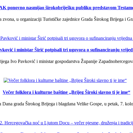
K ponovno nasmijao širokobriješku publiku predstavom Testam
a zvona, u organizaciji Turističke zajednice Grada Širokog Brijega i Gra
ković i ministar Širić potpisali tri ugovora o sufinanciranju vrij
ega Ivo Pavković i ministar gospodarstva Županije Zapadnohercegovačk
Večer folklora i kulturne baštine „Brijeg Široki slavno ti je ime“
 Dana grada Širokog Brijega i blagdana Velike Gospe, u petak, 7. kolov