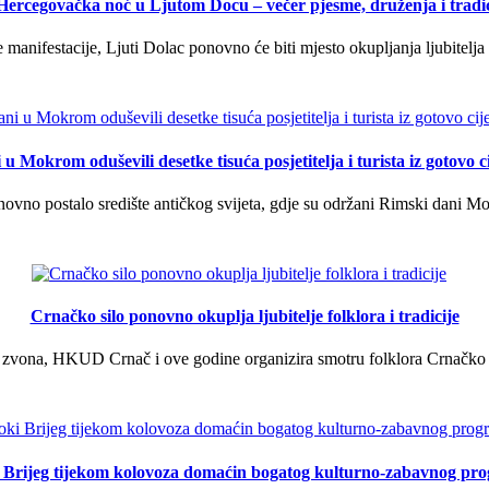
 Hercegovačka noć u Ljutom Docu – večer pjesme, druženja i tradic
manifestacije, Ljuti Dolac ponovno će biti mjesto okupljanja ljubitelja 
u Mokrom oduševili desetke tisuća posjetitelja i turista iz gotovo ci
vno postalo središte antičkog svijeta, gdje su održani Rimski dani Mok
Crnačko silo ponovno okuplja ljubitelje folklora i tradicije
 zvona, HKUD Crnač i ove godine organizira smotru folklora Crnačko sil
i Brijeg tijekom kolovoza domaćin bogatog kulturno-zabavnog pr