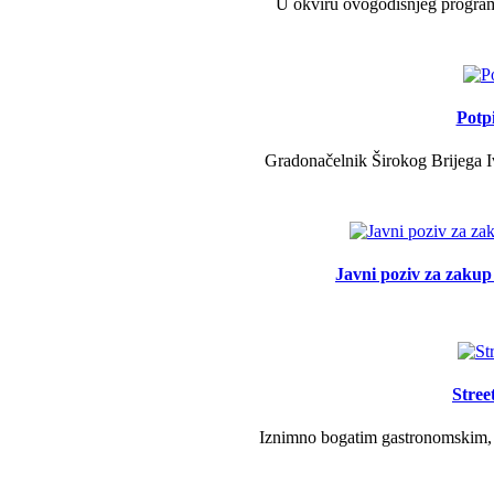
U okviru ovogodišnjeg programa 
Potp
Gradonačelnik Širokog Brijega Iv
Javni poziv za zakup 
Stree
Iznimno bogatim gastronomskim, g