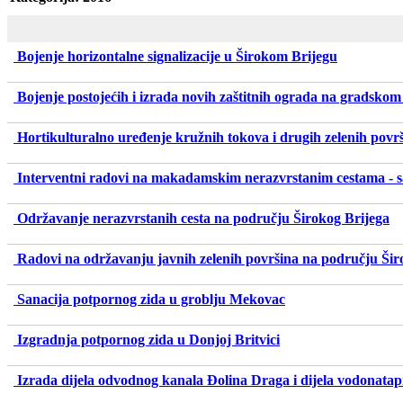
Bojenje horizontalne signalizacije u Širokom Brijegu
Bojenje postojećih i izrada novih zaštitnih ograda na gradsko
Hortikulturalno uređenje kružnih tokova i drugih zelenih povr
Interventni radovi na makadamskim nerazvrstanim cestama - sa
Održavanje nerazvrstanih cesta na području Širokog Brijega
Radovi na održavanju javnih zelenih površina na području Šir
Sanacija potpornog zida u groblju Mekovac
Izgradnja potpornog zida u Donjoj Britvici
Izrada dijela odvodnog kanala Đolina Draga i dijela vodonata