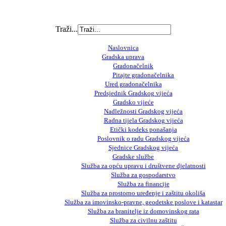
Traži...
Naslovnica
Gradska uprava
Gradonačelnik
Pitajte gradonačelnika
Ured gradonačelnika
Predsjednik Gradskog vijeća
Gradsko vijeće
Nadležnosti Gradskog vijeća
Radna tijela Gradskog vijeća
Etički kodeks ponašanja
Poslovnik o radu Gradskog vijeća
Sjednice Gradskog vijeća
Gradske službe
Služba za opću upravu i društvene djelatnosti
Služba za gospodarstvo
Služba za financije
Služba za prostorno uređenje i zaštitu okoliša
Služba za imovinsko-pravne, geodetske poslove i katastar
Služba za branitelje iz domovinskog rata
Služba za civilnu zaštitu