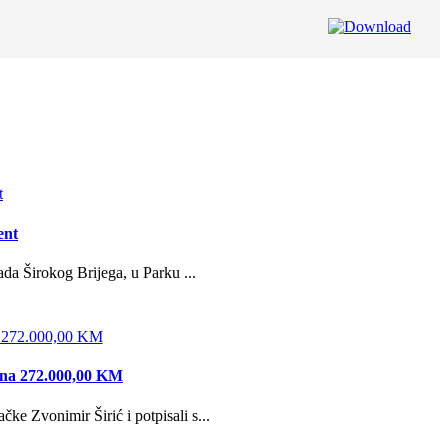
ent
da Širokog Brijega, u Parku ...
edna 272.000,00 KM
e Zvonimir Širić i potpisali s...