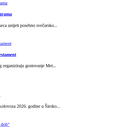
ograma
eca unijeti posebno svečarsko...
estament
g organiziraju gostovanje Met...
g
kolovoza 2026. godine u Široko...