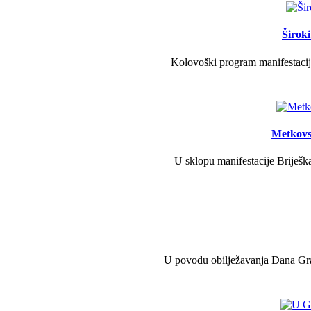
Širok
Kolovoški program manifestacije
Metkovs
U sklopu manifestacije Briješka
U povodu obilježavanja Dana Grad