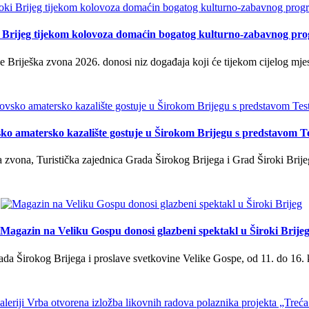
i Brijeg tijekom kolovoza domaćin bogatog kulturno-zabavnog pr
 Briješka zvona 2026. donosi niz događaja koji će tijekom cijelog mjes
ko amatersko kazalište gostuje u Širokom Brijegu s predstavom T
 zvona, Turistička zajednica Grada Širokog Brijega i Grad Široki Brije
Magazin na Veliku Gospu donosi glazbeni spektakl u Široki Brije
a Širokog Brijega i proslave svetkovine Velike Gospe, od 11. do 16. 