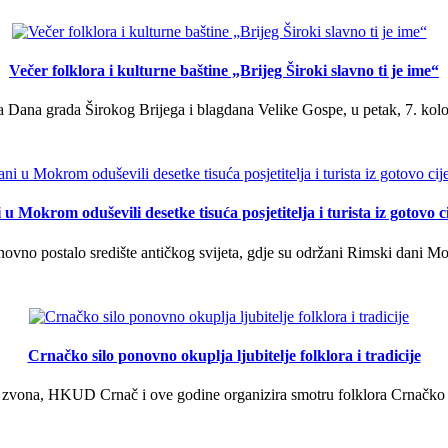
Večer folklora i kulturne baštine „Brijeg Široki slavno ti je ime“
 Dana grada Širokog Brijega i blagdana Velike Gospe, u petak, 7. kolov
u Mokrom oduševili desetke tisuća posjetitelja i turista iz gotovo ci
vno postalo središte antičkog svijeta, gdje su održani Rimski dani Mok
Crnačko silo ponovno okuplja ljubitelje folklora i tradicije
 zvona, HKUD Crnač i ove godine organizira smotru folklora Crnačko sil