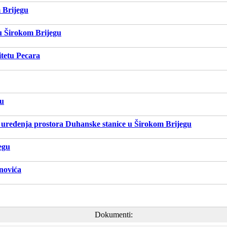
 Brijegu
 u Širokom Brijegu
itetu Pecara
gu
a uređenja prostora Duhanske stanice u Širokom Brijegu
egu
unovića
Dokumenti: