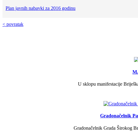
Plan javnih nabavki za 2016 godinu
< povratak
MA
U sklopu manifestacije Briješk
Gradonačelnik Pav
Gradonačelnik Grada Širokog Brij