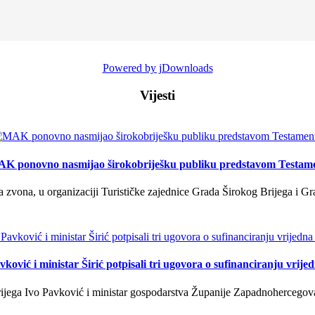
Powered by jDownloads
Vijesti
K ponovno nasmijao širokobriješku publiku predstavom Testam
a zvona, u organizaciji Turističke zajednice Grada Širokog Brijega i Gra
ković i ministar Širić potpisali tri ugovora o sufinanciranju vrij
ega Ivo Pavković i ministar gospodarstva Županije Zapadnohercegovačk