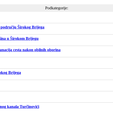
Podkategorije:
m području Širokog Brijega
šina u Širokom Brijegu
nacija cesta nakon obilnih oborina
okog Brijega
pnog kanala Turčinovići