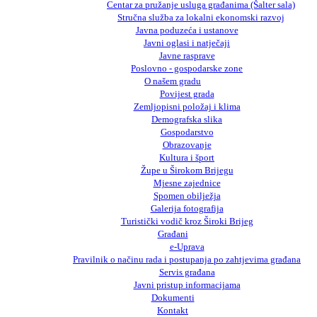
Centar za pružanje usluga građanima (Šalter sala)
Stručna služba za lokalni ekonomski razvoj
Javna poduzeća i ustanove
Javni oglasi i natječaji
Javne rasprave
Poslovno - gospodarske zone
O našem gradu
Povijest grada
Zemljopisni položaj i klima
Demografska slika
Gospodarstvo
Obrazovanje
Kultura i šport
Župe u Širokom Brijegu
Mjesne zajednice
Spomen obilježja
Galerija fotografija
Turistički vodič kroz Široki Brijeg
Građani
e-Uprava
Pravilnik o načinu rada i postupanja po zahtjevima građana
Servis građana
Javni pristup informacijama
Dokumenti
Kontakt