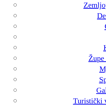
Zemljop
De
Župe 
Mj
Sp
Gal
Turistički 