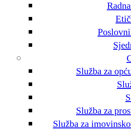
Radna 
Eti
Poslovni
Sjed
G
Služba za opću
Slu
S
Služba za pros
Služba za imovinsko-