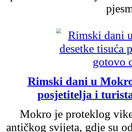
pjesme
Rimski dani u Mokrom
posjetitelja i turist
Mokro je proteklog vik
antičkog svijeta, gdje su 