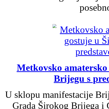
posebno
Metkovsko amatersko k
Brijegu s pr
U sklopu manifestacije Bri
Grada Širokog Brijega i 