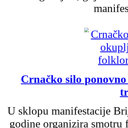
manifest
Crnačko silo ponovno o
t
U sklopu manifestacije Br
godine organizira smotru f