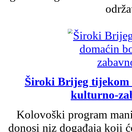
održat
Široki Brijeg tijeko
kulturno-z
Kolovoški program manif
donosi niz događaja koji ć