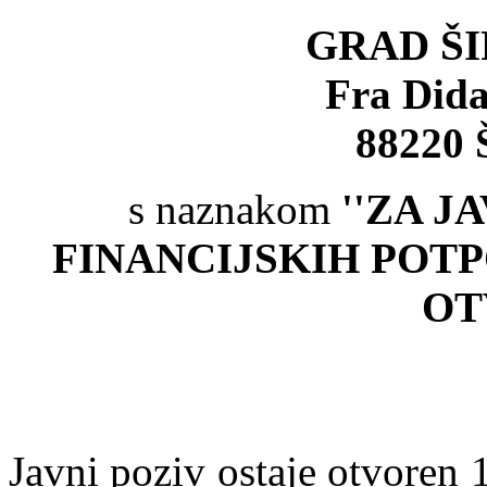
GRAD ŠI
Fra Dida
88220 Š
s naznakom
''ZA J
FINANCIJSKIH POTPO
OT
Javni poziv ostaje otvoren 