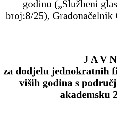
godinu („Službeni gla
broj:8/25), Gradonačelnik G
J A V N
za dodjelu jednokratnih f
viših godina s područ
akademsku 2