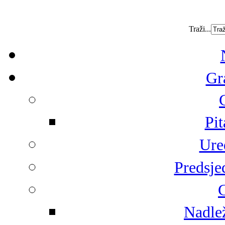
Traži...
Gr
Pit
Ure
Predsje
G
Nadlež