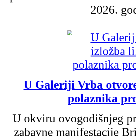
2026. god
U Galeriji Vrba otvor
polaznika pr
U okviru ovogodišnjeg pr
zabavne manifestacije Bri