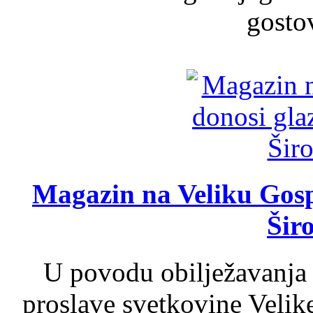
gosto
Magazin na Veliku Gosp
Šir
U povodu obilježavanja
proslave svetkovine Velik