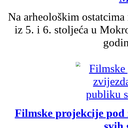
Na arheološkim ostatcima 
iz 5. i 6. stoljeća u Mok
godin
Filmske projekcije pod
svih 