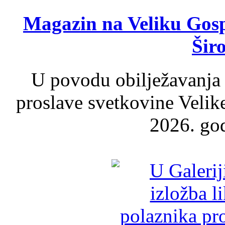
Magazin na Veliku Gosp
Šir
U povodu obilježavanja
proslave svetkovine Velik
2026. god