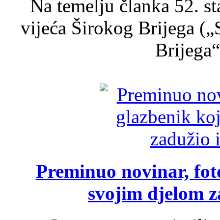
Na temelju članka 52. s
vijeća Širokog Brijega (
Brijega“,
Preminuo novinar, foto
svojim djelom za