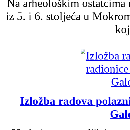
Na arheološkim ostatcima 
iz 5. i 6. stoljeća u Mokro
koj
Izložba radova polazn
Gale