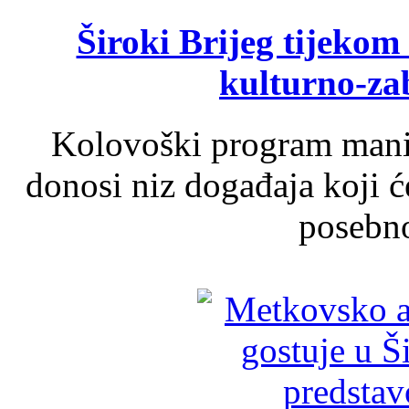
Široki Brijeg tijeko
kulturno-z
Kolovoški program manif
donosi niz događaja koji ć
posebno