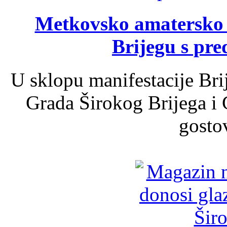
Metkovsko amatersko k
Brijegu s pr
U sklopu manifestacije Bri
Grada Širokog Brijega i 
gosto