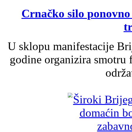
Crnačko silo ponovno o
t
U sklopu manifestacije Br
godine organizira smotru f
održat