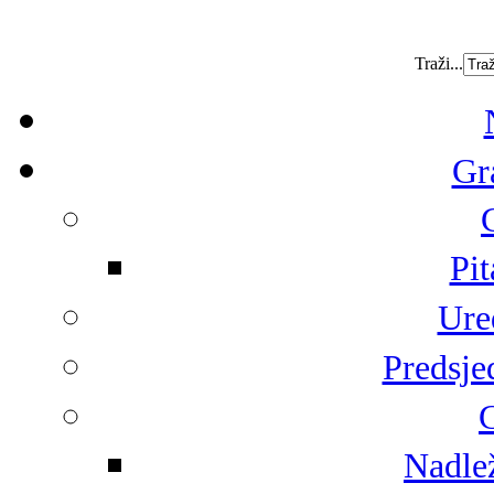
Traži...
Gr
Pit
Ure
Predsje
G
Nadlež