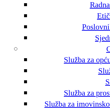
Radna 
Eti
Poslovni
Sjed
G
Služba za opću
Slu
S
Služba za pros
Služba za imovinsko-