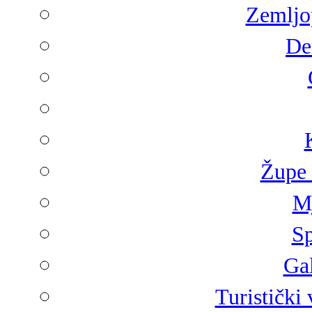
Zemljop
De
Župe 
Mj
Sp
Gal
Turistički 