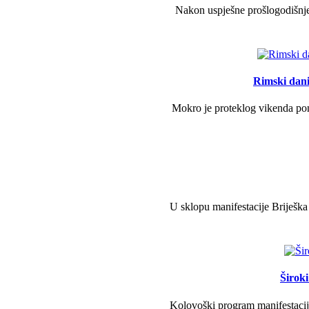
Nakon uspješne prošlogodišnje 
Rimski dani 
Mokro je proteklog vikenda pono
U sklopu manifestacije Briješka
Širok
Kolovoški program manifestacije