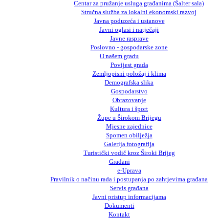
Centar za pružanje usluga građanima (Šalter sala)
Stručna služba za lokalni ekonomski razvoj
Javna poduzeća i ustanove
Javni oglasi i natječaji
Javne rasprave
Poslovno - gospodarske zone
O našem gradu
Povijest grada
Zemljopisni položaj i klima
Demografska slika
Gospodarstvo
Obrazovanje
Kultura i šport
Župe u Širokom Brijegu
Mjesne zajednice
Spomen obilježja
Galerija fotografija
Turistički vodič kroz Široki Brijeg
Građani
e-Uprava
Pravilnik o načinu rada i postupanja po zahtjevima građana
Servis građana
Javni pristup informacijama
Dokumenti
Kontakt