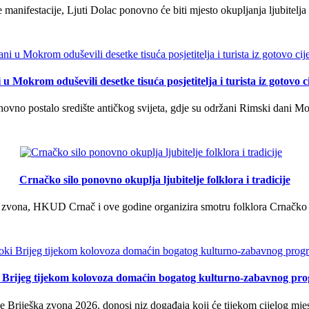
manifestacije, Ljuti Dolac ponovno će biti mjesto okupljanja ljubitelja 
u Mokrom oduševili desetke tisuća posjetitelja i turista iz gotovo ci
vno postalo središte antičkog svijeta, gdje su održani Rimski dani Mok
Crnačko silo ponovno okuplja ljubitelje folklora i tradicije
 zvona, HKUD Crnač i ove godine organizira smotru folklora Crnačko sil
i Brijeg tijekom kolovoza domaćin bogatog kulturno-zabavnog pr
 Briješka zvona 2026. donosi niz događaja koji će tijekom cijelog mjes