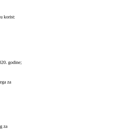
u korist:
020. godine;
jega za
eg za