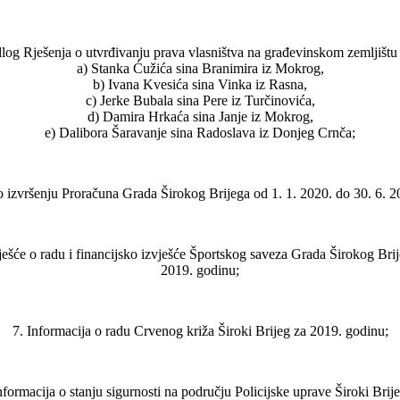
dlog Rješenja o utvrđivanju prava vlasništva na građevinskom zemljištu 
a) Stanka Ćužića sina Branimira iz Mokrog,
b) Ivana Kvesića sina Vinka iz Rasna,
c) Jerke Bubala sina Pere iz Turčinovića,
d) Damira Hrkaća sina Janje iz Mokrog,
e) Dalibora Šaravanje sina Radoslava iz Donjeg Crnča;
 o izvršenju Proračuna Grada Širokog Brijega od 1. 1. 2020. do 30. 6. 2
ješće o radu i financijsko izvješće Športskog saveza Grada Širokog Bri
2019. godinu;
7. Informacija o radu Crvenog križa Široki Brijeg za 2019. godinu;
nformacija o stanju sigurnosti na području Policijske uprave Široki Brij