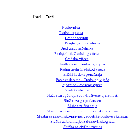
Traži...
Naslovnica
Gradska uprava
Gradonačelnik
Pitajte gradonačelnika
Ured gradonačelnika
Predsjednik Gradskog vijeća
Gradsko vijeće
Nadležnosti Gradskog vijeća
Radna tijela Gradskog vijeća
Etički kodeks ponašanja
Poslovnik o radu Gradskog vijeća
Sjednice Gradskog vijeća
Gradske službe
Služba za opću upravu i društvene djelatnosti
Služba za gospodarstvo
Služba za financije
Služba za prostorno uređenje i zaštitu okoliša
Služba za imovinsko-pravne, geodetske poslove i katastar
Služba za branitelje iz domovinskog rata
Služba za civilnu zaštitu