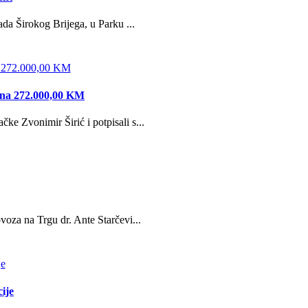
da Širokog Brijega, u Parku ...
edna 272.000,00 KM
e Zvonimir Širić i potpisali s...
oza na Trgu dr. Ante Starčevi...
ije