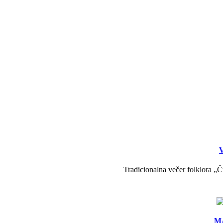
V
Tradicionalna večer folklora „Č
MA