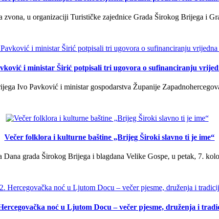
a zvona, u organizaciji Turističke zajednice Grada Širokog Brijega i Gra
ković i ministar Širić potpisali tri ugovora o sufinanciranju vrij
ega Ivo Pavković i ministar gospodarstva Županije Zapadnohercegovačk
Večer folklora i kulturne baštine „Brijeg Široki slavno ti je ime“
 Dana grada Širokog Brijega i blagdana Velike Gospe, u petak, 7. kolov
 Hercegovačka noć u Ljutom Docu – večer pjesme, druženja i tradic