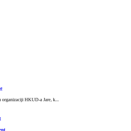
ne
u organizaciji HKUD-a Jare, k...
ent