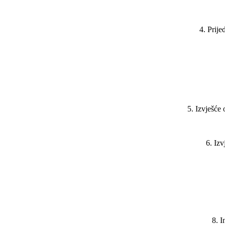
4. Prije
5. Izvješće
6. Izv
8. I