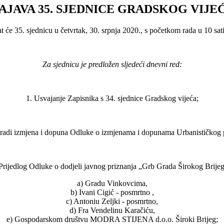
AJAVA 35. SJEDNICE GRADSKOG VIJE
 će 35. sjednicu u četvrtak, 30. srpnja 2020., s početkom rada u 10 sati
Za sjednicu je predložen sljedeći dnevni red:
1. Usvajanje Zapisnika s 34. sjednice Gradskog vijeća;
izradi izmjena i dopuna Odluke o izmjenama i dopunama Urbanističkog pl
 Prijedlog Odluke o dodjeli javnog priznanja „Grb Grada Širokog Brijeg
a) Gradu Vinkovcima,
b) Ivani Cigić - posmrtno ,
c) Antoniu Zeljki - posmrtno,
d) Fra Vendelinu Karačiću,
e) Gospodarskom društvu MODRA STIJENA d.o.o. Široki Brijeg;