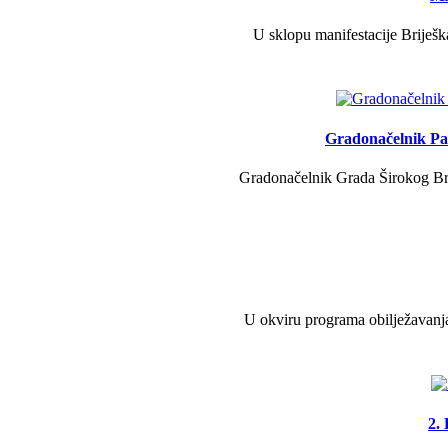
U sklopu manifestacije Briješk
Gradonačelnik Pav
Gradonačelnik Grada Širokog Brij
U okviru programa obilježavanja
2.