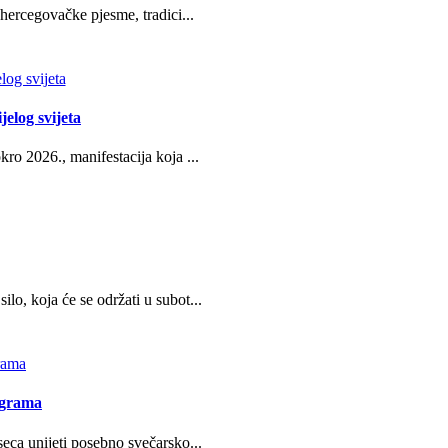
hercegovačke pjesme, tradici...
jelog svijeta
ro 2026., manifestacija koja ...
o, koja će se održati u subot...
ograma
eca unijeti posebno svečarsko...