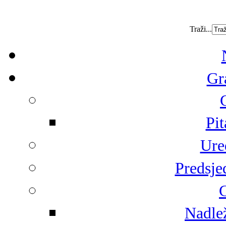
Traži...
Gr
Pit
Ure
Predsje
G
Nadlež