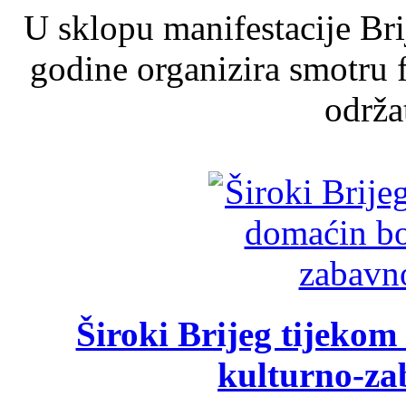
U sklopu manifestacije Br
godine organizira smotru f
održat
Široki Brijeg tijeko
kulturno-z