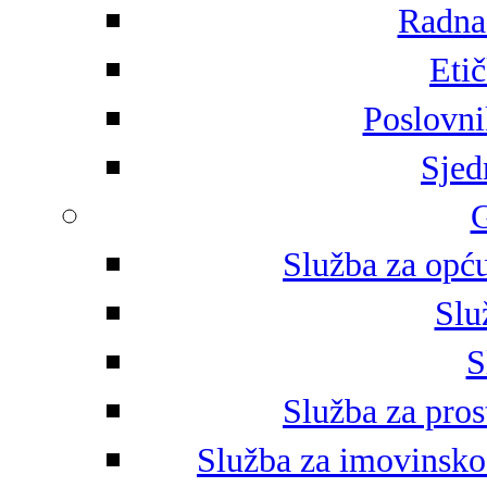
Radna 
Eti
Poslovni
Sjed
G
Služba za opću
Slu
S
Služba za pros
Služba za imovinsko-