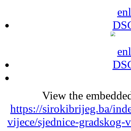
View the embedded 
https://sirokibrijeg.ba/i
vijece/sjednice-gradskog-