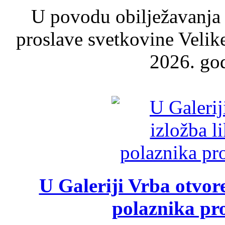
U povodu obilježavanja
proslave svetkovine Velik
2026. god
U Galeriji Vrba otvor
polaznika pr