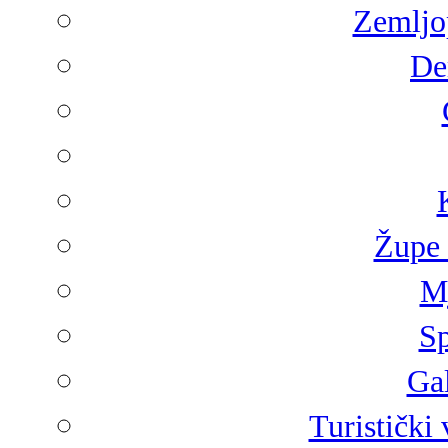
Zemljop
De
Župe 
Mj
Sp
Gal
Turistički 