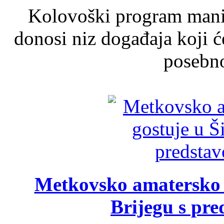
Kolovoški program manif
donosi niz događaja koji ć
posebno
Metkovsko amatersko k
Brijegu s pr