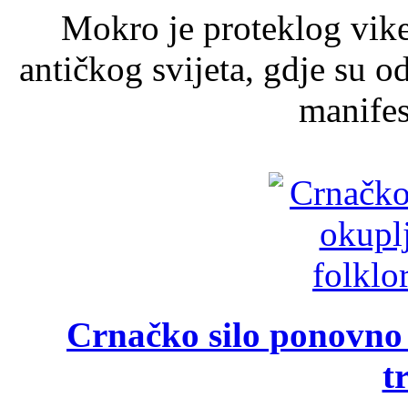
Mokro je proteklog vik
antičkog svijeta, gdje su 
manifest
Crnačko silo ponovno o
t