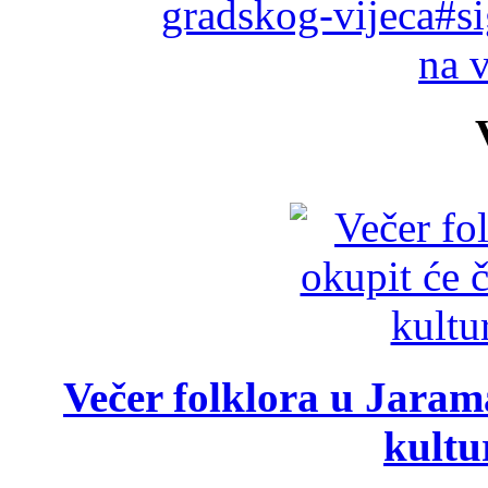
gradskog-vijeca#s
na 
Večer folklora u Jarama
kultu