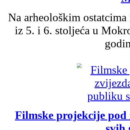
Na arheološkim ostatcima 
iz 5. i 6. stoljeća u Mok
godin
Filmske projekcije pod
svih 