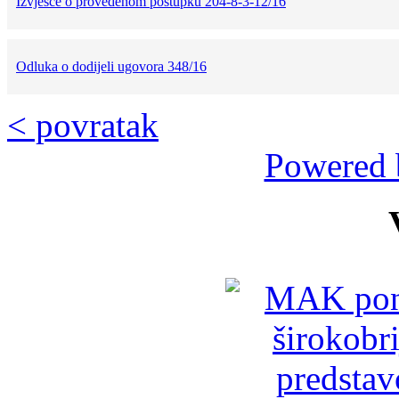
Izvješće o provedenom postupku 204-8-3-12/16
Odluka o dodijeli ugovora 348/16
< povratak
Powered 