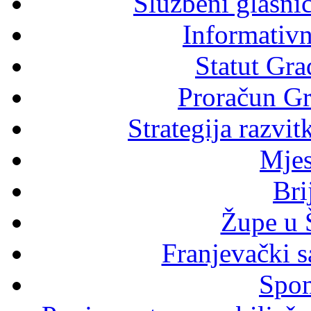
Službeni glasni
Informativni
Statut Gra
Proračun Gr
Strategija razvi
Mjes
Bri
Župe u 
Franjevački s
Spom