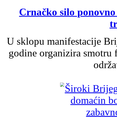
Crnačko silo ponovno o
t
U sklopu manifestacije Br
godine organizira smotru f
održat