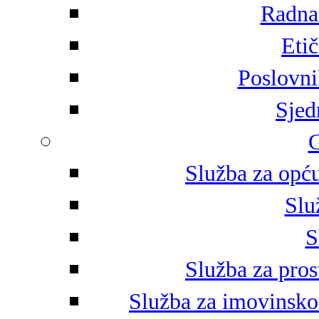
Radna 
Eti
Poslovni
Sjed
G
Služba za opću
Slu
S
Služba za pros
Služba za imovinsko-