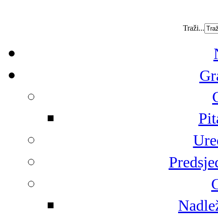
Traži...
Gr
Pit
Ure
Predsje
G
Nadlež