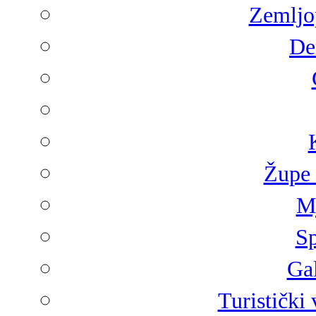
Zemljop
De
Župe 
Mj
Sp
Gal
Turistički 