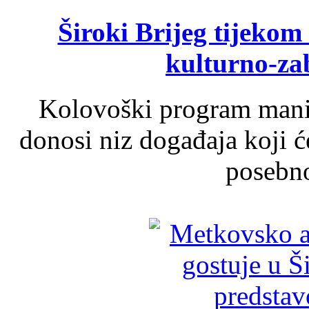
Široki Brijeg tijeko
kulturno-z
Kolovoški program manif
donosi niz događaja koji ć
posebno