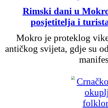
Rimski dani u Mokrom
posjetitelja i turist
Mokro je proteklog vik
antičkog svijeta, gdje su 
manifest