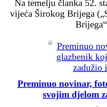
Na temelju članka 52. s
vijeća Širokog Brijega (
Brijega“,
Preminuo novinar, foto
svojim djelom za