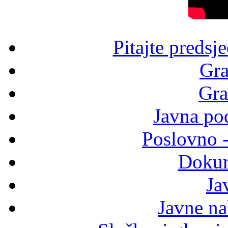
Pitajte predsj
Gra
Gra
Javna po
Poslovno 
Dokum
Ja
Javne n