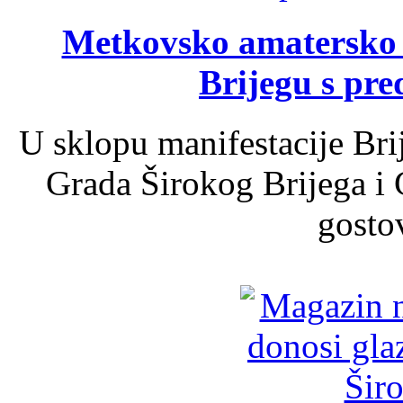
Metkovsko amatersko k
Brijegu s pr
U sklopu manifestacije Bri
Grada Širokog Brijega i 
gosto