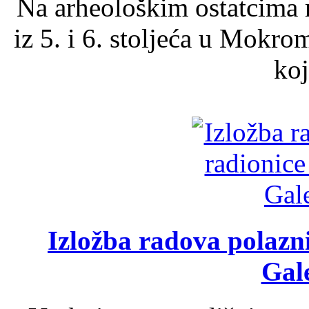
Na arheološkim ostatcima 
iz 5. i 6. stoljeća u Mokro
koj
Izložba radova polazn
Gale