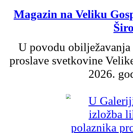
Magazin na Veliku Gosp
Šir
U povodu obilježavanja
proslave svetkovine Velik
2026. god