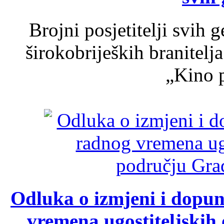
Brojni posjetitelji svih 
širokobrijeških branitel
„Kino p
Odluka o izmjeni i dopu
vremena ugostiteljskih