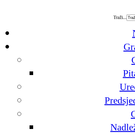
Traži...
Gr
Pit
Ure
Predsje
G
Nadlež