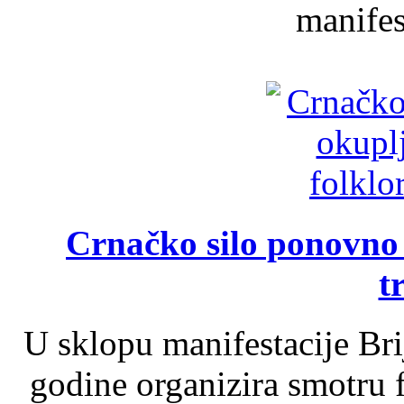
manifest
Crnačko silo ponovno o
t
U sklopu manifestacije Br
godine organizira smotru f