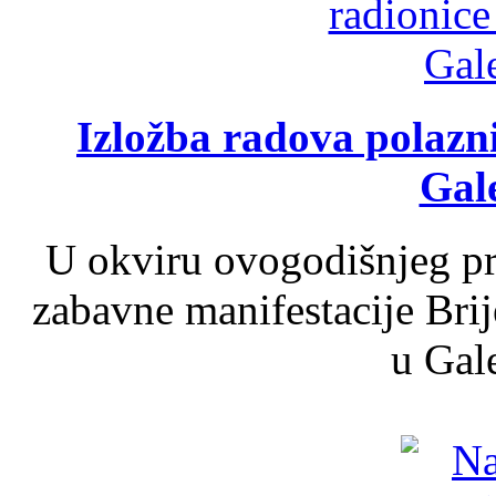
Izložba radova polazn
Gale
U okviru ovogodišnjeg pr
zabavne manifestacije Brij
u Gale