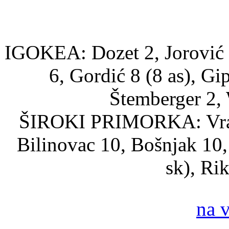
IGOKEA: Dozet 2, Jorović 2
6, Gordić 8 (8 as), G
Štemberger 2, 
ŠIROKI PRIMORKA: Vragov
Bilinovac 10, Bošnjak 10,
sk), Ri
na 