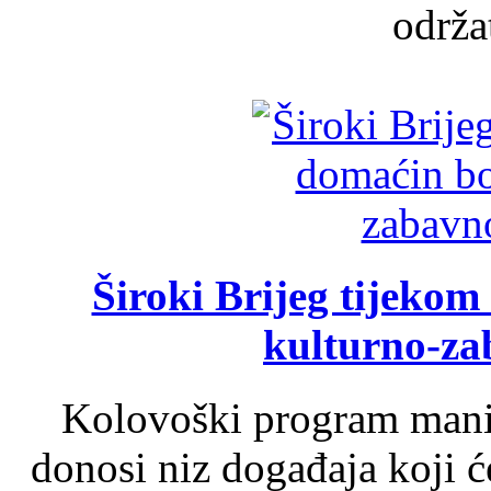
održat
Široki Brijeg tijeko
kulturno-z
Kolovoški program manif
donosi niz događaja koji ć