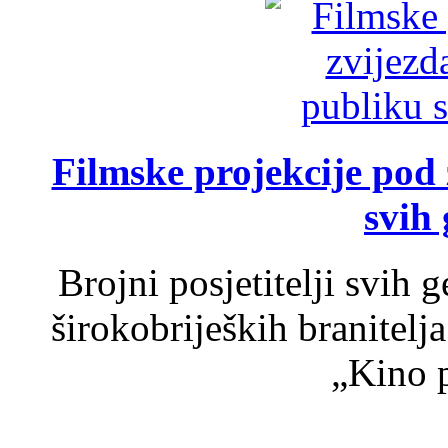
Filmske projekcije pod
svih 
Brojni posjetitelji svih 
širokobrijeških branitel
„Kino p