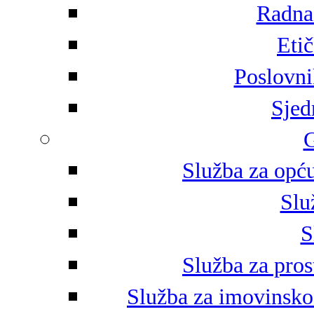
Radna 
Eti
Poslovni
Sjed
G
Služba za opću
Slu
S
Služba za pros
Služba za imovinsko-