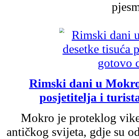
pjesme
Rimski dani u Mokrom
posjetitelja i turist
Mokro je proteklog vik
antičkog svijeta, gdje su 