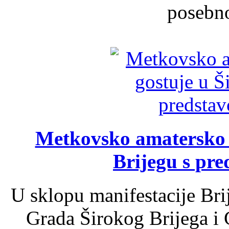
posebno
Metkovsko amatersko k
Brijegu s pr
U sklopu manifestacije Bri
Grada Širokog Brijega i 