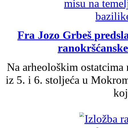
Fra Jozo Grbeš predsla
ranokršćanske
Na arheološkim ostatcima 
iz 5. i 6. stoljeća u Mokro
koj