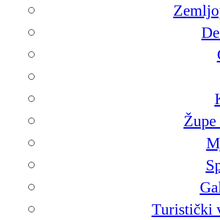
Zemljop
De
Župe 
Mj
Sp
Gal
Turistički 