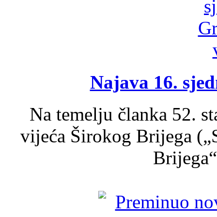
Najava 16. sjed
Na temelju članka 52. s
vijeća Širokog Brijega (
Brijega“,