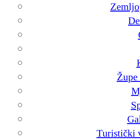
Zemljop
De
Župe 
Mj
Sp
Gal
Turistički 