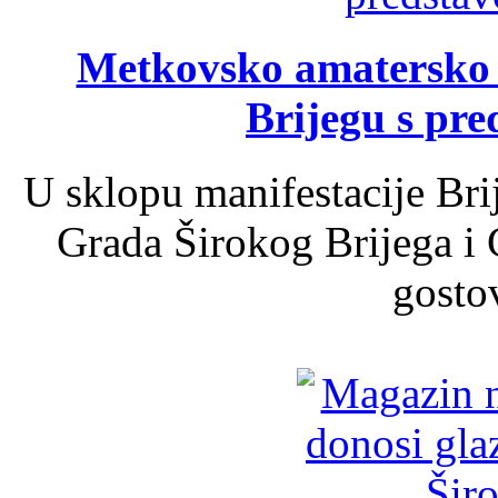
Metkovsko amatersko k
Brijegu s pr
U sklopu manifestacije Bri
Grada Širokog Brijega i 
gosto