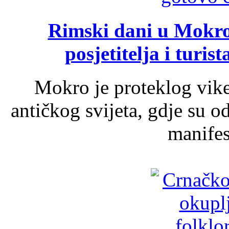
Rimski dani u Mokrom
posjetitelja i turist
Mokro je proteklog vik
antičkog svijeta, gdje su 
manifest