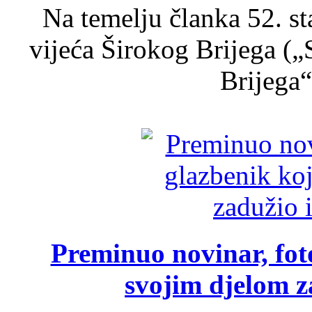
Na temelju članka 52. s
vijeća Širokog Brijega (
Brijega“,
Preminuo novinar, foto
svojim djelom za