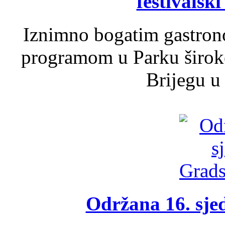
festivalski
Iznimno bogatim gastron
programom u Parku široko
Brijegu u 
Održana 16. sje