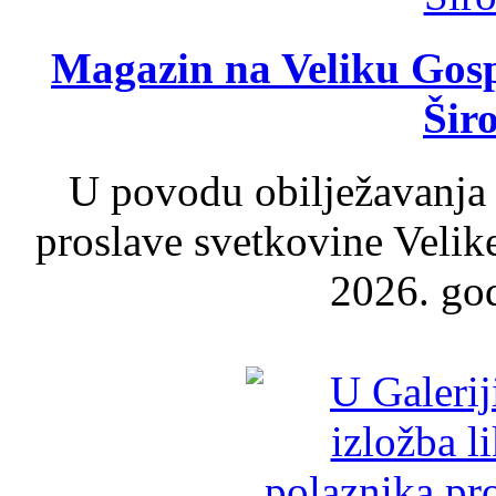
Magazin na Veliku Gosp
Šir
U povodu obilježavanja
proslave svetkovine Velik
2026. god