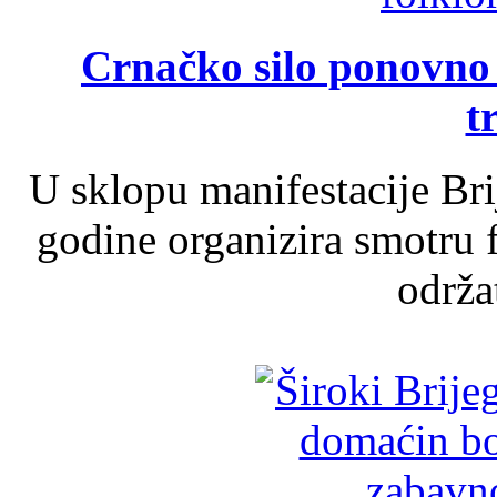
Crnačko silo ponovno o
t
U sklopu manifestacije Br
godine organizira smotru f
održat