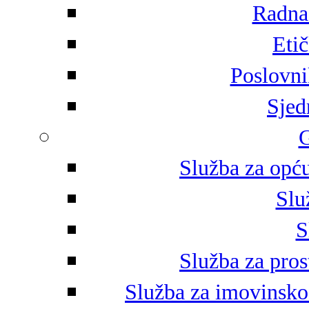
Radna 
Eti
Poslovni
Sjed
G
Služba za opću
Slu
S
Služba za pros
Služba za imovinsko-