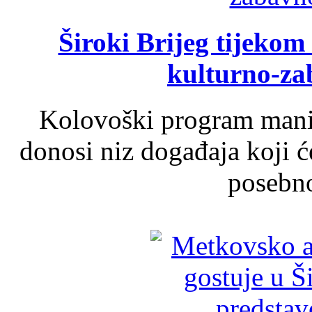
Široki Brijeg tijeko
kulturno-z
Kolovoški program manif
donosi niz događaja koji ć
posebno