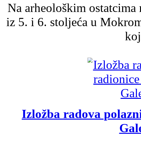
Na arheološkim ostatcima 
iz 5. i 6. stoljeća u Mokro
koj
Izložba radova polazn
Gale