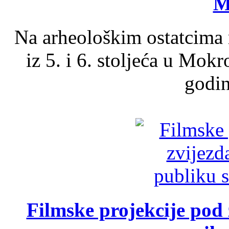
M
Na arheološkim ostatcima 
iz 5. i 6. stoljeća u Mok
godin
Filmske projekcije pod