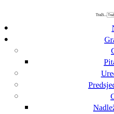
Traži...
Gr
Pit
Ure
Predsje
G
Nadlež