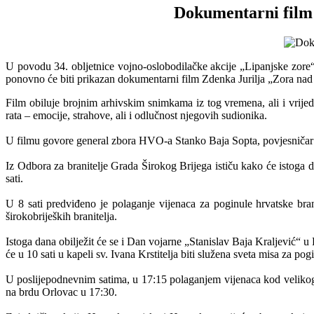
Dokumentarni film
U povodu 34. obljetnice vojno-oslobodilačke akcije „Lipanjske zore“
ponovno će biti prikazan dokumentarni film Zdenka Jurilja
„Zora na
Film obiluje brojnim arhivskim snimkama iz tog vremena, ali i vrijed
rata – emocije, strahove, ali i odlučnost njegovih sudionika.
U filmu govore general zbora HVO-a Stanko Baja Sopta, povjesničar Ant
Iz Odbora za branitelje Grada Širokog Brijega ističu kako će istoga
sati.
U 8 sati predviđeno je polaganje vijenaca za poginule hrvatske bran
širokobrijeških branitelja.
Istoga dana obilježit će se i Dan vojarne „Stanislav Baja Kraljević“
će u 10 sati u kapeli sv. Ivana Krstitelja biti služena sveta misa za pogi
U poslijepodnevnim satima, u 17:15 polaganjem vijenaca kod velikog 
na brdu Orlovac u 17:30.