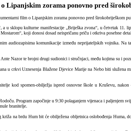
 o Lipanjskim zorama ponovno pred široko
, a u sklopu kulturne manifestacije
„Briješka zvona“,
u četvrtak 11. l
d Mostarom“,
koji donosi dosad neispričanu priču i otkriva posebne deta
nim audiozapisima komunikacije između neprijateljskih vojnika. Na taj n
e Nazor te brojni drugi sudionici i stručnjaci, među kojima su i pozna
 dana u crkvi Uznesenja Blažene Djevice Marije na Nebo biti služena 
itelje kod spomen-obilježja ispred osnovne škole u Kruševu, nakon če
 u Rodoču. Program započinje u 9:30 polaganjem vijenaca i paljenjem sv
nule branitelje.
križa na brdu Hum bit će obilježena obljetnica oslobođenja Huma, dok