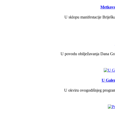
Metkovs
U sklopu manifestacije Briješka
U povodu obilježavanja Dana Grad
U Galer
U okviru ovogodišnjeg programa 