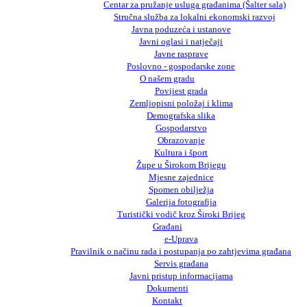
Centar za pružanje usluga građanima (Šalter sala)
Stručna služba za lokalni ekonomski razvoj
Javna poduzeća i ustanove
Javni oglasi i natječaji
Javne rasprave
Poslovno - gospodarske zone
O našem gradu
Povijest grada
Zemljopisni položaj i klima
Demografska slika
Gospodarstvo
Obrazovanje
Kultura i šport
Župe u Širokom Brijegu
Mjesne zajednice
Spomen obilježja
Galerija fotografija
Turistički vodič kroz Široki Brijeg
Građani
e-Uprava
Pravilnik o načinu rada i postupanja po zahtjevima građana
Servis građana
Javni pristup informacijama
Dokumenti
Kontakt