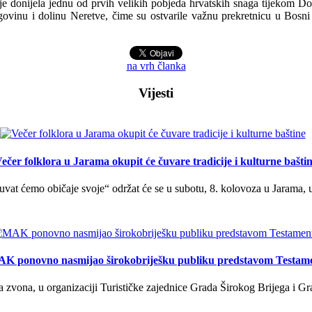
je donijela jednu od prvih velikih pobjeda hrvatskih snaga tijekom D
u i dolinu Neretve, čime su ostvarile važnu prekretnicu u Bosni i He
na vrh članka
Vijesti
ečer folklora u Jarama okupit će čuvare tradicije i kulturne bašti
uvat ćemo običaje svoje“ održat će se u subotu, 8. kolovoza u Jarama, 
K ponovno nasmijao širokobriješku publiku predstavom Testam
a zvona, u organizaciji Turističke zajednice Grada Širokog Brijega i Gra