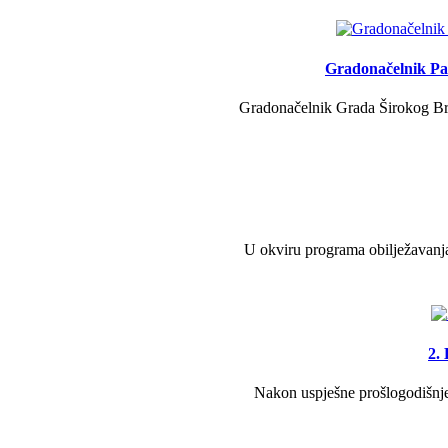
Gradonačelnik Pav
Gradonačelnik Grada Širokog Brij
U okviru programa obilježavanja
2.
Nakon uspješne prošlogodišnje 