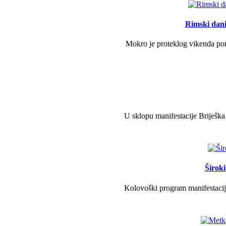
Rimski dani 
Mokro je proteklog vikenda pono
U sklopu manifestacije Briješka
Širok
Kolovoški program manifestacije