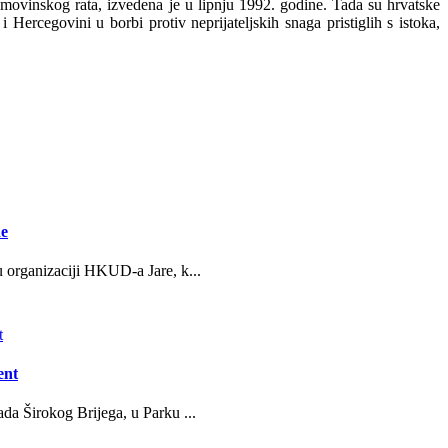
omovinskog rata, izvedena je u lipnju 1992. godine. Tada su hrvatske
rcegovini u borbi protiv neprijateljskih snaga pristiglih s istoka,
ne
u organizaciji HKUD-a Jare, k...
ent
da Širokog Brijega, u Parku ...