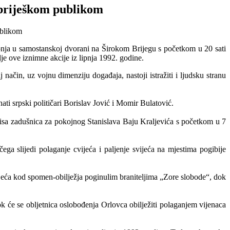
briješkom publikom
ipnja u samostanskoj dvorani na Širokom Brijegu s početkom u 20 sati
lje ove iznimne akcije iz lipnja 1992. godine.
ačin, uz vojnu dimenziju događaja, nastoji istražiti i ljudsku stranu
ti srpski političari Borislav Jović i Momir Bulatović.
misa zadušnica za pokojnog Stanislava Baju Kraljevića s početkom u 7
ga slijedi polaganje cvijeća i paljenje svijeća na mjestima pogibije
ijeća kod spomen-obilježja poginulim braniteljima „Zore slobode“, dok
 će se obljetnica oslobođenja Orlovca obilježiti polaganjem vijenaca