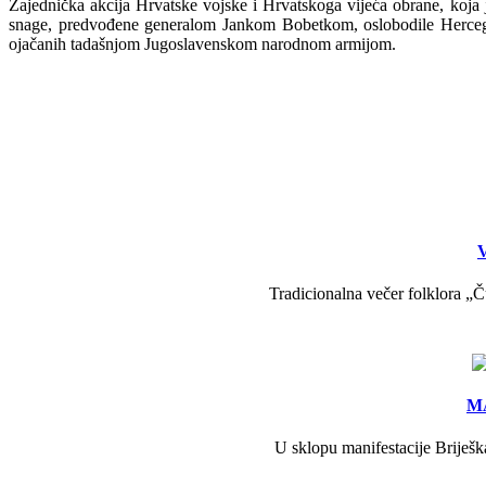
Zajednička akcija Hrvatske vojske i Hrvatskoga vijeća obrane, koja 
snage, predvođene generalom Jankom Bobetkom, oslobodile Hercegovin
ojačanih tadašnjom Jugoslavenskom narodnom armijom.
V
Tradicionalna večer folklora „Č
MA
U sklopu manifestacije Briješk