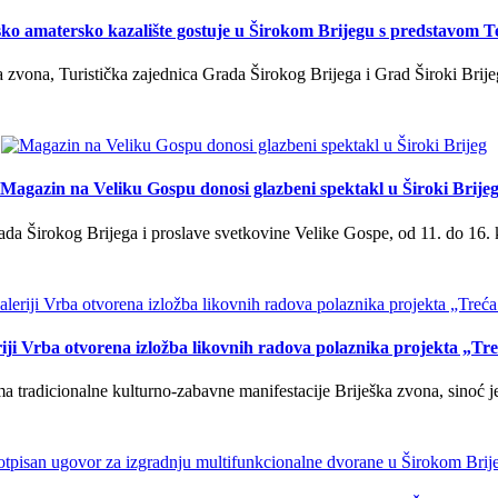
ko amatersko kazalište gostuje u Širokom Brijegu s predstavom T
 zvona, Turistička zajednica Grada Širokog Brijega i Grad Široki Brije
Magazin na Veliku Gospu donosi glazbeni spektakl u Široki Brije
a Širokog Brijega i proslave svetkovine Velike Gospe, od 11. do 16. 
iji Vrba otvorena izložba likovnih radova polaznika projekta „Tr
tradicionalne kulturno-zabavne manifestacije Briješka zvona, sinoć je 