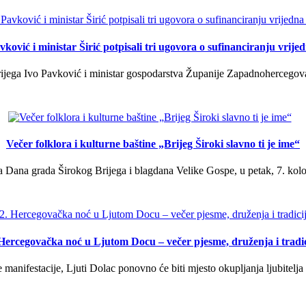
ković i ministar Širić potpisali tri ugovora o sufinanciranju vrij
ega Ivo Pavković i ministar gospodarstva Županije Zapadnohercegovačk
Večer folklora i kulturne baštine „Brijeg Široki slavno ti je ime“
 Dana grada Širokog Brijega i blagdana Velike Gospe, u petak, 7. kolov
 Hercegovačka noć u Ljutom Docu – večer pjesme, druženja i tradic
manifestacije, Ljuti Dolac ponovno će biti mjesto okupljanja ljubitelja 