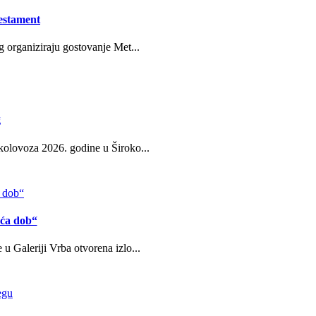
estament
g organiziraju gostovanje Met...
g
kolovoza 2026. godine u Široko...
eća dob“
u Galeriji Vrba otvorena izlo...