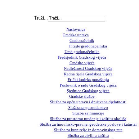
Traži...
Naslovnica
Gradska uprava
Gradonačelnik
Pitajte gradonačelnika
Ured gradonačelnika
Predsjednik Gradskog vijeća
Gradsko vijeće
Nadležnosti Gradskog vijeća
Radna tijela Gradskog vijeća
Etički kodeks ponašanja
Poslovnik o radu Gradskog vijeća
Sjednice Gradskog vijeća
Gradske službe
Služba za opću upravu i društvene djelatnosti
Služba za gospodarstvo
Služba za financije
Služba za prostorno uređenje i zaštitu okoliša
Služba za imovinsko-pravne, geodetske poslove i katastar
Služba za branitelje iz domovinskog rata
Služba za civilnu zaštitu