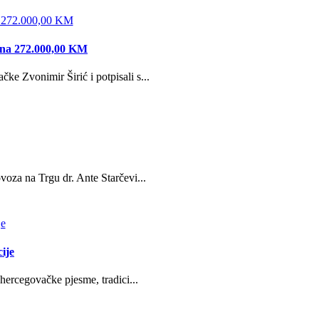
edna 272.000,00 KM
e Zvonimir Širić i potpisali s...
oza na Trgu dr. Ante Starčevi...
ije
hercegovačke pjesme, tradici...