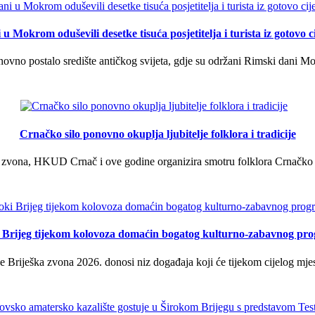
u Mokrom oduševili desetke tisuća posjetitelja i turista iz gotovo ci
vno postalo središte antičkog svijeta, gdje su održani Rimski dani Mok
Crnačko silo ponovno okuplja ljubitelje folklora i tradicije
 zvona, HKUD Crnač i ove godine organizira smotru folklora Crnačko sil
i Brijeg tijekom kolovoza domaćin bogatog kulturno-zabavnog pr
 Briješka zvona 2026. donosi niz događaja koji će tijekom cijelog mjes