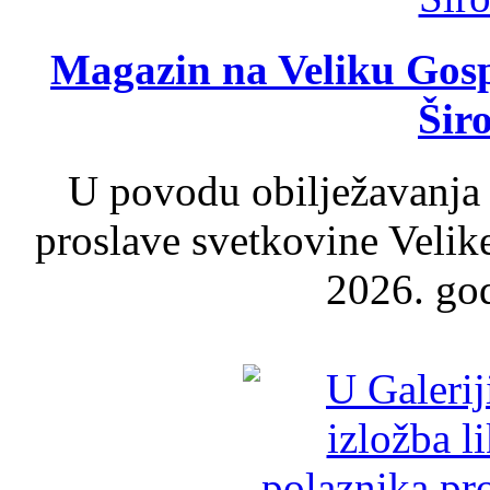
Magazin na Veliku Gosp
Šir
U povodu obilježavanja
proslave svetkovine Velik
2026. god