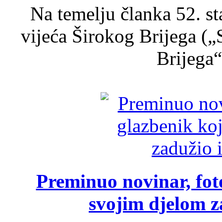
Na temelju članka 52. s
vijeća Širokog Brijega (
Brijega“,
Preminuo novinar, foto
svojim djelom za