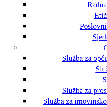
Radna 
Eti
Poslovni
Sjed
G
Služba za opću
Slu
S
Služba za pros
Služba za imovinsko-