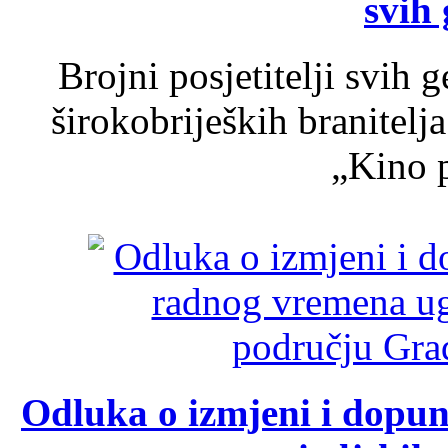
svih 
Brojni posjetitelji svih 
širokobrijeških branitel
„Kino p
Odluka o izmjeni i dopu