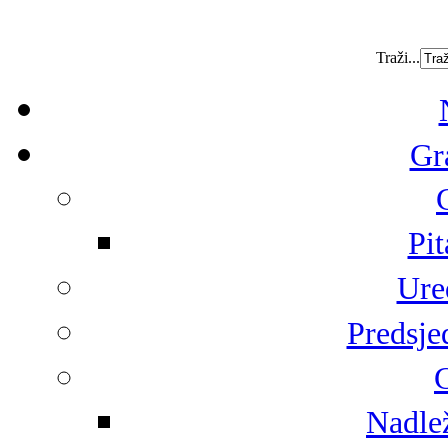
Traži...
Gr
Pit
Ure
Predsje
G
Nadlež