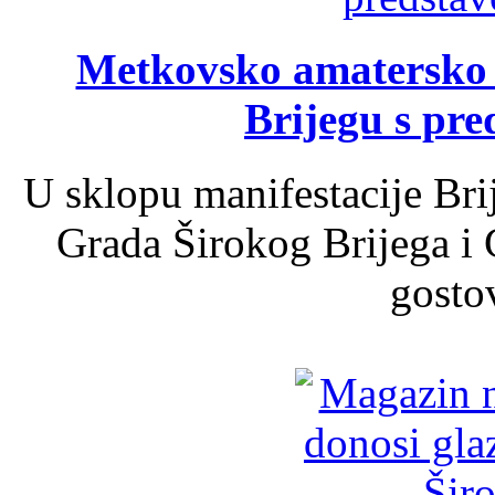
Metkovsko amatersko k
Brijegu s pr
U sklopu manifestacije Bri
Grada Širokog Brijega i 
gosto