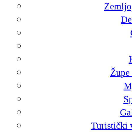
Zemljop
De
Župe 
Mj
Sp
Gal
Turistički 