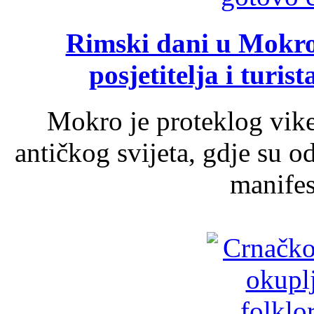
Rimski dani u Mokrom
posjetitelja i turist
Mokro je proteklog vik
antičkog svijeta, gdje su 
manifest