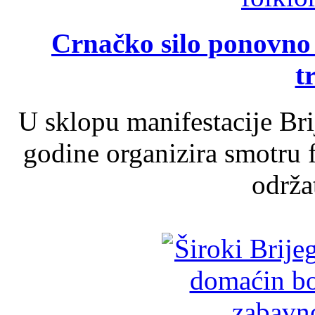
Crnačko silo ponovno o
t
U sklopu manifestacije Br
godine organizira smotru f
održat