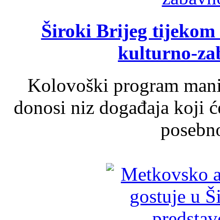
Široki Brijeg tijeko
kulturno-z
Kolovoški program manif
donosi niz događaja koji ć
posebno