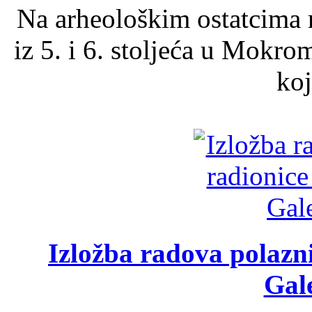
Na arheološkim ostatcima 
iz 5. i 6. stoljeća u Mokro
koj
Izložba radova polazn
Gale