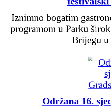
festivalski
Iznimno bogatim gastron
programom u Parku široko
Brijegu u 
Održana 16. sje