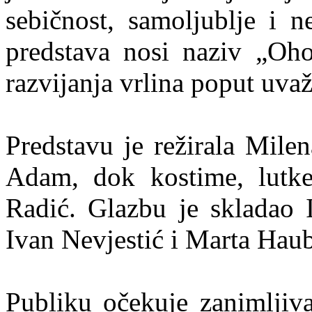
sebičnost, samoljublje i n
predstava nosi naziv „Oho
razvijanja vrlina poput uvaž
Predstavu je režirala Mile
Adam, dok kostime, lutke 
Radić. Glazbu je skladao I
Ivan Nevjestić i Marta Haub
Publiku očekuje zanimljiva