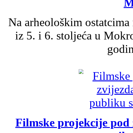
M
Na arheološkim ostatcima 
iz 5. i 6. stoljeća u Mok
godin
Filmske projekcije pod