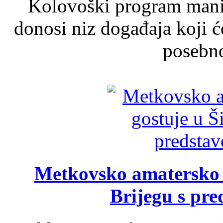
Kolovoški program manif
donosi niz događaja koji ć
posebno
Metkovsko amatersko k
Brijegu s pr