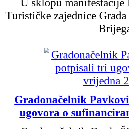
U sklopu manifestacije 
Turističke zajednice Grada
Brijega
Gradonačelnik Pavković 
ugovora o sufinancira