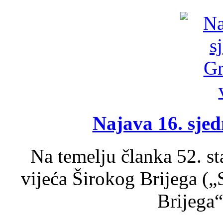
Najava 16. sjed
Na temelju članka 52. s
vijeća Širokog Brijega (
Brijega“,