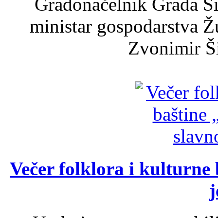
Gradonačelnik Grada Ši
ministar gospodarstva 
Zvonimir Šir
Večer folklora i kulturne 
j