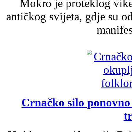
Mokro je proteklog vik
antičkog svijeta, gdje su 
manifest
Crnačko silo ponovno o
t