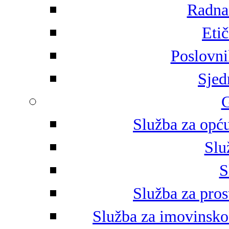
Radna 
Eti
Poslovni
Sjed
G
Služba za opću
Slu
S
Služba za pros
Služba za imovinsko-