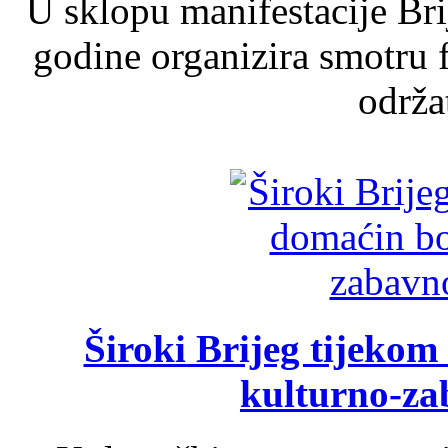
U sklopu manifestacije Br
godine organizira smotru f
održat
Široki Brijeg tijeko
kulturno-z