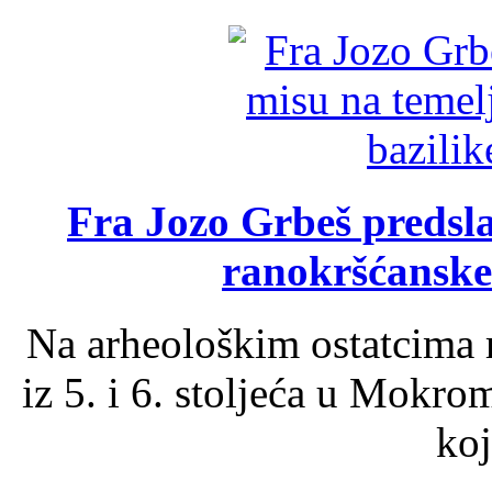
Fra Jozo Grbeš predsla
ranokršćanske
Na arheološkim ostatcima 
iz 5. i 6. stoljeća u Mokro
koj