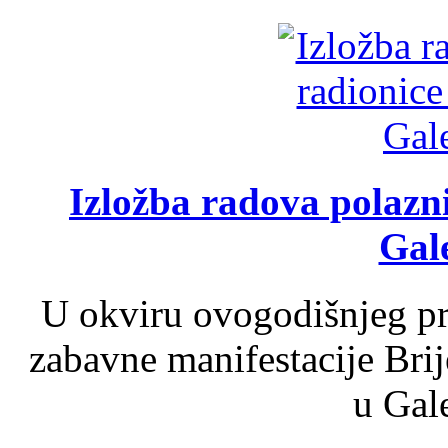
Izložba radova polazn
Gale
U okviru ovogodišnjeg pr
zabavne manifestacije Brij
u Gale