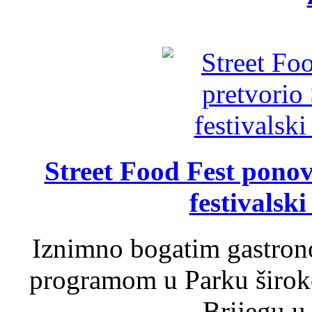
Street Food Fest ponov
festivalski
Iznimno bogatim gastron
programom u Parku široko
Brijegu u 