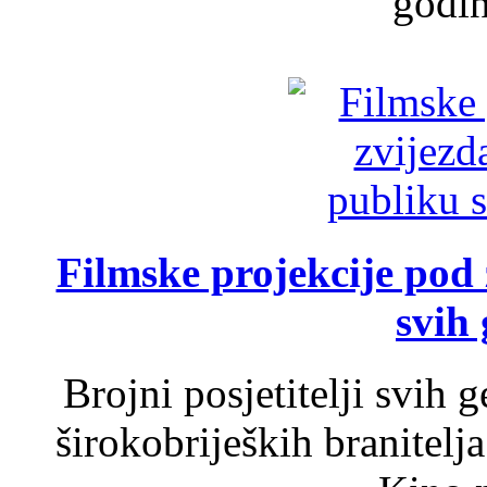
godin
Filmske projekcije pod
svih 
Brojni posjetitelji svih 
širokobrijeških branitel