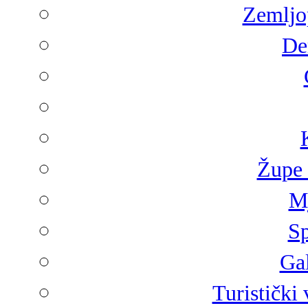
Zemljop
De
Župe 
Mj
Sp
Gal
Turistički 