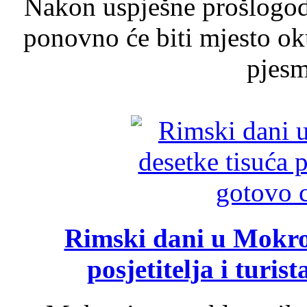
Nakon uspješne prošlogodi
ponovno će biti mjesto ok
pjesme
Rimski dani u Mokrom
posjetitelja i turist