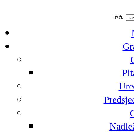
Traži...
Gr
Pit
Ure
Predsje
G
Nadlež