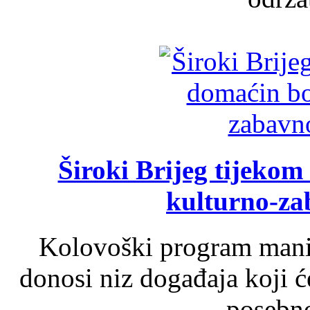
Široki Brijeg tijeko
kulturno-z
Kolovoški program manif
donosi niz događaja koji ć
posebno