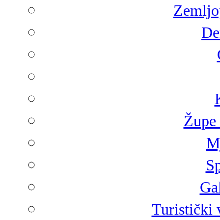
Zemljop
De
Župe 
Mj
Sp
Gal
Turistički 