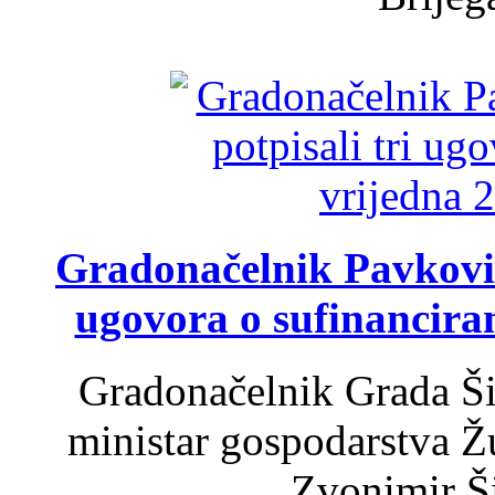
Gradonačelnik Pavković 
ugovora o sufinancira
Gradonačelnik Grada Ši
ministar gospodarstva 
Zvonimir Šir