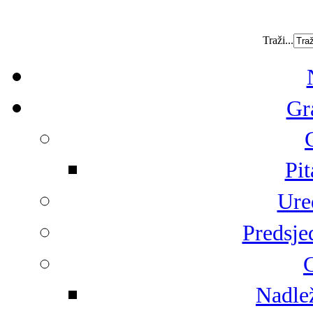
Traži...
Gr
Pit
Ure
Predsje
G
Nadlež