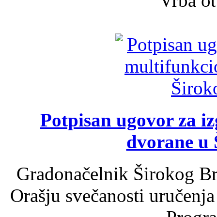
Vrba ot
Potpisan ugovor za i
dvorane u 
Gradonačelnik Širokog Br
Orašju svečanosti uručenja