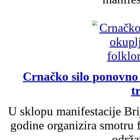
Crnačko silo ponovno o
t
U sklopu manifestacije Br
godine organizira smotru f
održat