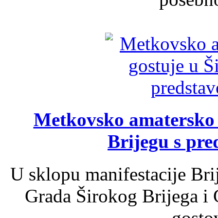
Metkovsko amatersko k
Brijegu s pr
U sklopu manifestacije Bri
Grada Širokog Brijega i 
gosto