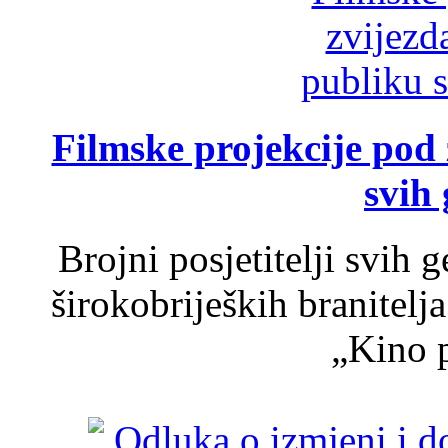
Filmske projekcije pod
svih 
Brojni posjetitelji svih 
širokobrijeških branitel
„Kino p