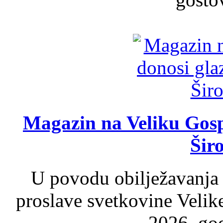
Magazin na Veliku Gosp
Šir
U povodu obilježavanja
proslave svetkovine Velik
2026. god