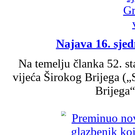
Najava 16. sjed
Na temelju članka 52. s
vijeća Širokog Brijega (
Brijega“,