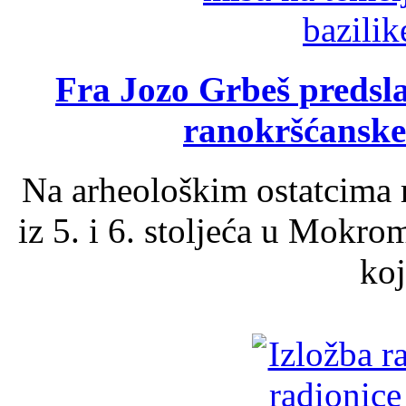
Fra Jozo Grbeš predsla
ranokršćanske
Na arheološkim ostatcima 
iz 5. i 6. stoljeća u Mokro
koj