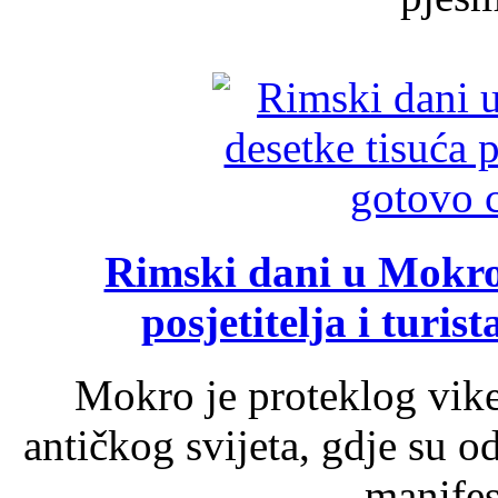
Rimski dani u Mokrom
posjetitelja i turist
Mokro je proteklog vik
antičkog svijeta, gdje su 
manifest