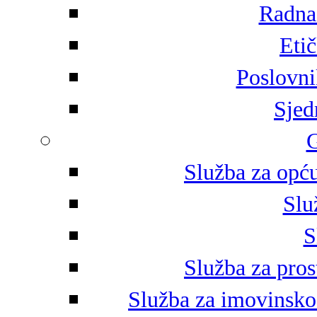
Radna 
Eti
Poslovni
Sjed
G
Služba za opću
Slu
S
Služba za pros
Služba za imovinsko-