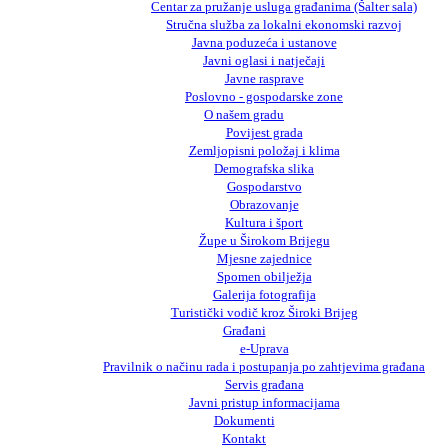
Centar za pružanje usluga građanima (Šalter sala)
Stručna služba za lokalni ekonomski razvoj
Javna poduzeća i ustanove
Javni oglasi i natječaji
Javne rasprave
Poslovno - gospodarske zone
O našem gradu
Povijest grada
Zemljopisni položaj i klima
Demografska slika
Gospodarstvo
Obrazovanje
Kultura i šport
Župe u Širokom Brijegu
Mjesne zajednice
Spomen obilježja
Galerija fotografija
Turistički vodič kroz Široki Brijeg
Građani
e-Uprava
Pravilnik o načinu rada i postupanja po zahtjevima građana
Servis građana
Javni pristup informacijama
Dokumenti
Kontakt