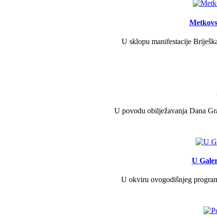
Metkovs
U sklopu manifestacije Briješka
U povodu obilježavanja Dana Grad
U Galer
U okviru ovogodišnjeg programa 