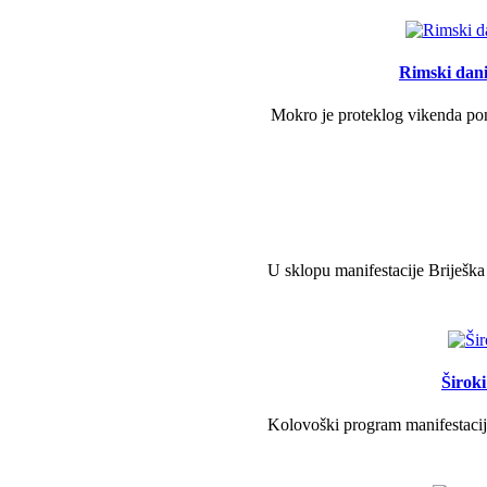
Rimski dani 
Mokro je proteklog vikenda pono
U sklopu manifestacije Briješka
Širok
Kolovoški program manifestacije