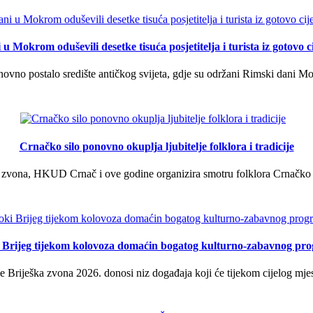
u Mokrom oduševili desetke tisuća posjetitelja i turista iz gotovo ci
vno postalo središte antičkog svijeta, gdje su održani Rimski dani Mok
Crnačko silo ponovno okuplja ljubitelje folklora i tradicije
 zvona, HKUD Crnač i ove godine organizira smotru folklora Crnačko sil
i Brijeg tijekom kolovoza domaćin bogatog kulturno-zabavnog pr
 Briješka zvona 2026. donosi niz događaja koji će tijekom cijelog mjes