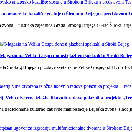
ko amatersko kazalište gostuje u Širokom Brijegu s predstavom T
 zvona, Turistička zajednica Grada Širokog Brijega i Grad Široki Brije
Magazin na Veliku Gospu donosi glazbeni spektakl u Široki Brije
a Širokog Brijega i proslave svetkovine Velike Gospe, od 11. do 16. 
iji Vrba otvorena izložba likovnih radova polaznika projekta „Tr
tradicionalne kulturno-zabavne manifestacije Briješka zvona, sinoć je 