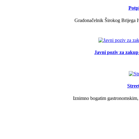
Potp
Gradonačelnik Širokog Brijega Iv
Javni poziv za zakup 
Stree
Iznimno bogatim gastronomskim, g