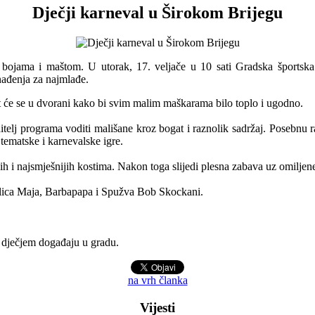
Dječji karneval u Širokom Brijegu
bojama i maštom. U utorak, 17. veljače u 10 sati Gradska športska d
nađenja za najmlađe.
at će se u dvorani kako bi svim malim maškarama bilo toplo i ugodno.
telj programa voditi mališane kroz bogat i raznolik sadržaj. Posebnu r
tematske i karnevalske igre.
jih i najsmješnijih kostima. Nakon toga slijedi plesna zabava uz omiljene
Pčelica Maja, Barbapapa i Spužva Bob Skockani.
em dječjem događaju u gradu.
na vrh članka
Vijesti