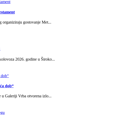
estament
g organiziraju gostovanje Met...
g
kolovoza 2026. godine u Široko...
eća dob“
u Galeriji Vrba otvorena izlo...