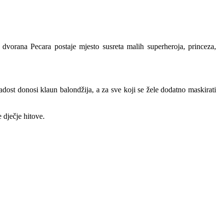
vorana Pecara postaje mjesto susreta malih superheroja, princeza,
adost donosi klaun balondžija, a za sve koji se žele dodatno maskirati
 dječje hitove.