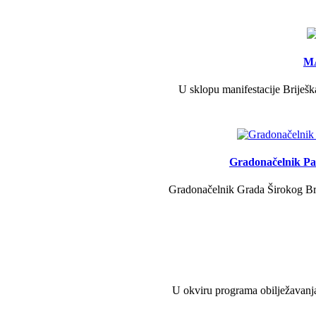
MA
U sklopu manifestacije Briješk
Gradonačelnik Pav
Gradonačelnik Grada Širokog Brij
U okviru programa obilježavanja