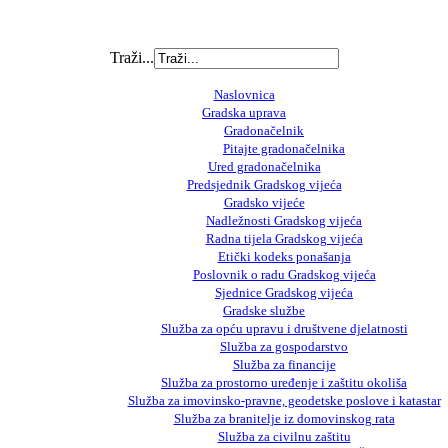
Traži...
Naslovnica
Gradska uprava
Gradonačelnik
Pitajte gradonačelnika
Ured gradonačelnika
Predsjednik Gradskog vijeća
Gradsko vijeće
Nadležnosti Gradskog vijeća
Radna tijela Gradskog vijeća
Etički kodeks ponašanja
Poslovnik o radu Gradskog vijeća
Sjednice Gradskog vijeća
Gradske službe
Služba za opću upravu i društvene djelatnosti
Služba za gospodarstvo
Služba za financije
Služba za prostorno uređenje i zaštitu okoliša
Služba za imovinsko-pravne, geodetske poslove i katastar
Služba za branitelje iz domovinskog rata
Služba za civilnu zaštitu