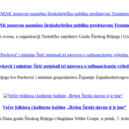
K ponovno nasmijao širokobriješku publiku predstavom Testam
a zvona, u organizaciji Turističke zajednice Grada Širokog Brijega i Gra
ković i ministar Širić potpisali tri ugovora o sufinanciranju vrij
ega Ivo Pavković i ministar gospodarstva Županije Zapadnohercegovačk
Večer folklora i kulturne baštine „Brijeg Široki slavno ti je ime“
 Dana grada Širokog Brijega i blagdana Velike Gospe, u petak, 7. kolov