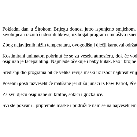
Pokladni dan u Širokom Brijegu donosi jutro ispunjeno smijehom, 
životinjica i raznih čudesnih likova, uz bogat program i mnoštvo izne
Zbog najavljenih nižih temperatura, ovogodišnji dječji karneval održ
Kostimirani animatori pobrinut će se za veselu atmosferu, dok će vodi
osiguran je facepainting. Najmlađe očekuje i baby kutak, kao i brojne 
Središnji dio programa bit će velika revija maski uz izbor najkreativni
Posebni gosti razveselit će mališane jer stižu junaci iz Paw Patrol, 
Za svu djecu osigurane su krafne, sokići i grickalice.
Svi ste pozvani - pripremite maske i pridružite nam se na najveselij