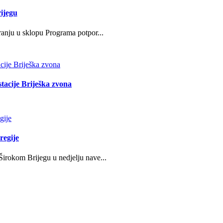
ijegu
ranju u sklopu Programa potpor...
stacije Briješka zvona
regije
irokom Brijegu u nedjelju nave...