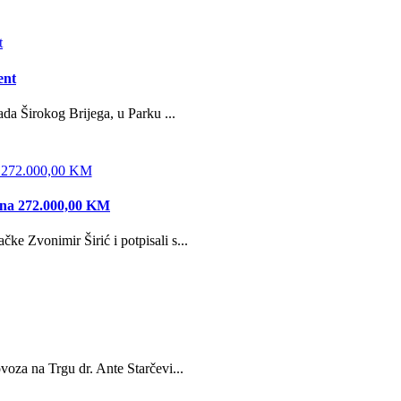
ent
da Širokog Brijega, u Parku ...
edna 272.000,00 KM
e Zvonimir Širić i potpisali s...
oza na Trgu dr. Ante Starčevi...