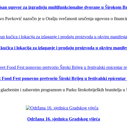
isan ugovor za izgradnju multifunkcionalne dvorane u Širokom Br
o Pavković nazočio je u Orašju svečanosti uručenja ugovora o financi
kućica i lokacija za izlaganje i prodaju proizvoda u okviru manife
t Food Fest ponovno pretvorio Široki Brijeg u festivalski epicentar 
lazbenim i zabavnim programom u Parku širokobrijeških branitelja u Š
Održana 16. sjednica Gradskog vijeća