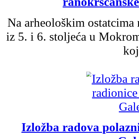
ranokršćanske
Na arheološkim ostatcima 
iz 5. i 6. stoljeća u Mokro
koj
Izložba radova polazn