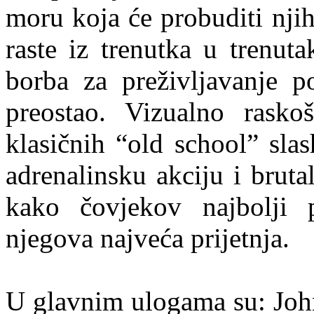
moru koja će probuditi nji
raste iz trenutka u trenut
borba za preživljavanje po
preostao. Vizualno rasko
klasičnih “old school” slas
adrenalinsku akciju i bruta
kako čovjekov najbolji p
njegova najveća prijetnja.
U glavnim ulogama su: Joh