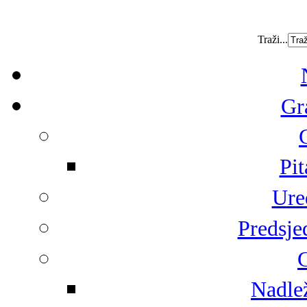
Traži...
Gr
Pit
Ure
Predsje
G
Nadlež