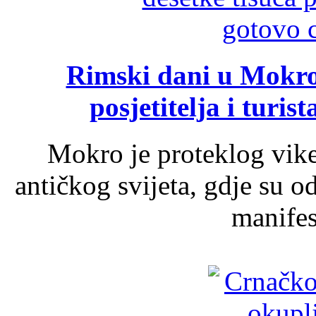
Rimski dani u Mokrom
posjetitelja i turist
Mokro je proteklog vik
antičkog svijeta, gdje su 
manifest