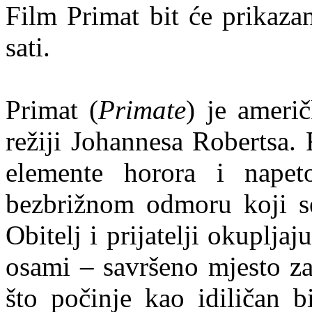
Film Primat bit će prikaza
sati.
Primat (
Primate
) je ameri
režiji Johannesa Robertsa.
elemente horora i napet
bezbrižnom odmoru koji se
Obitelj i prijatelji okuplja
osami – savršeno mjesto za
što počinje kao idiličan b