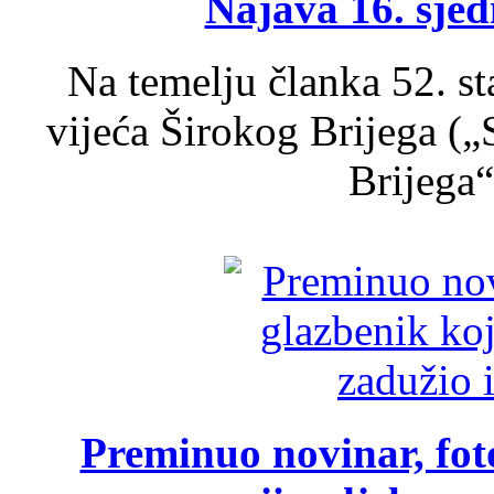
Najava 16. sjed
Na temelju članka 52. s
vijeća Širokog Brijega (
Brijega“,
Preminuo novinar, foto