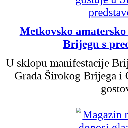
Metkovsko amatersko k
Brijegu s pr
U sklopu manifestacije Bri
Grada Širokog Brijega i 
gosto