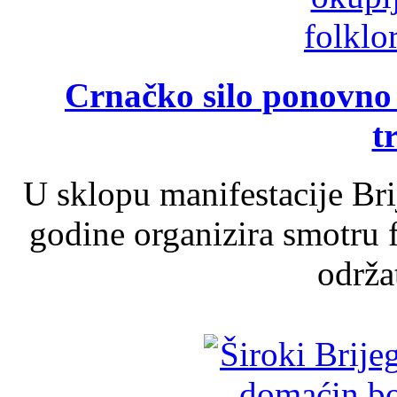
Crnačko silo ponovno o
t
U sklopu manifestacije Br
godine organizira smotru f
održat