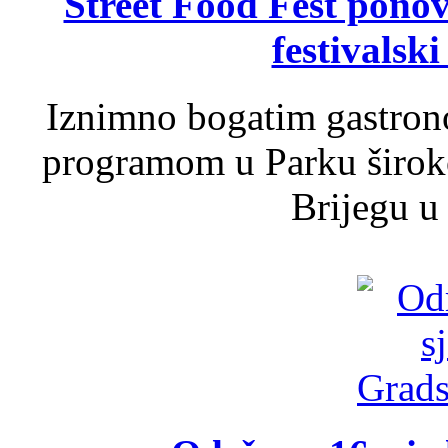
Street Food Fest ponov
festivalski
Iznimno bogatim gastron
programom u Parku široko
Brijegu u 