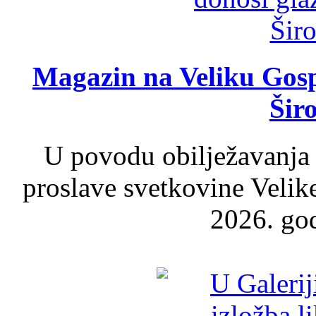
Magazin na Veliku Gosp
Šir
U povodu obilježavanja
proslave svetkovine Velik
2026. god