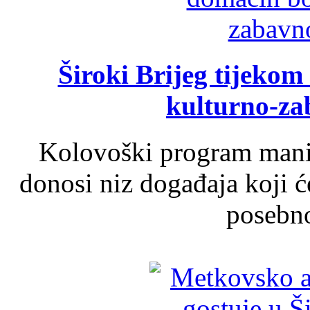
Široki Brijeg tijeko
kulturno-z
Kolovoški program manif
donosi niz događaja koji ć
posebno