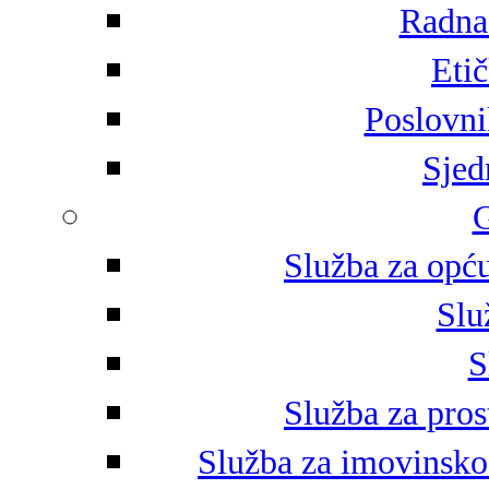
Radna 
Eti
Poslovni
Sjed
G
Služba za opću
Slu
S
Služba za pros
Služba za imovinsko-