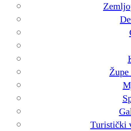
Zemljop
De
Župe 
Mj
Sp
Gal
Turistički 