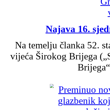
Najava 16. sjed
Na temelju članka 52. s
vijeća Širokog Brijega (
Brijega“,