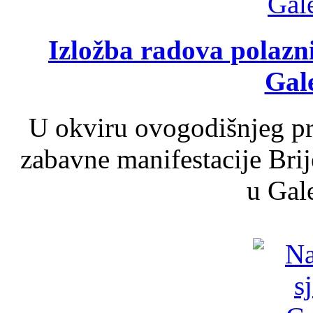
Izložba radova polazn
Gale
U okviru ovogodišnjeg pr
zabavne manifestacije Brij
u Gale