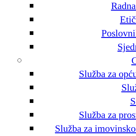
Radna 
Eti
Poslovni
Sjed
G
Služba za opću
Slu
S
Služba za pros
Služba za imovinsko-