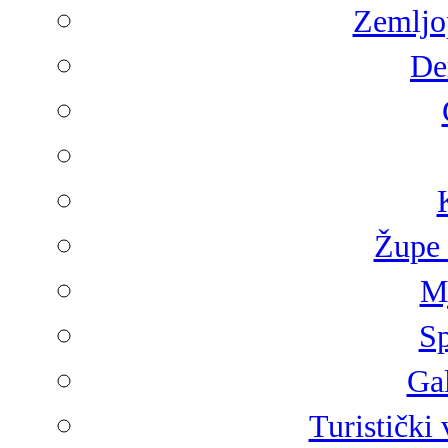
Zemljop
De
Župe 
Mj
Sp
Gal
Turistički 