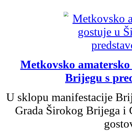
Metkovsko amatersko k
Brijegu s pr
U sklopu manifestacije Bri
Grada Širokog Brijega i 
gosto