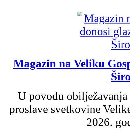
Magazin na Veliku Gosp
Šir
U povodu obilježavanja
proslave svetkovine Velik
2026. god