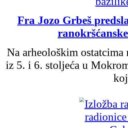
Fra Jozo Grbeš predsla
ranokršćanske
Na arheološkim ostatcima 
iz 5. i 6. stoljeća u Mokro
koj