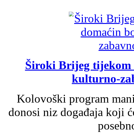
Široki Brijeg tijeko
kulturno-z
Kolovoški program manif
donosi niz događaja koji ć
posebno