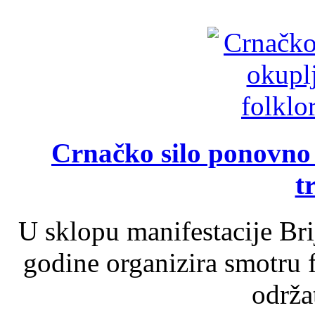
Crnačko silo ponovno o
t
U sklopu manifestacije Br
godine organizira smotru f
održat