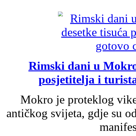
Rimski dani u Mokrom
posjetitelja i turist
Mokro je proteklog vik
antičkog svijeta, gdje su 
manifest