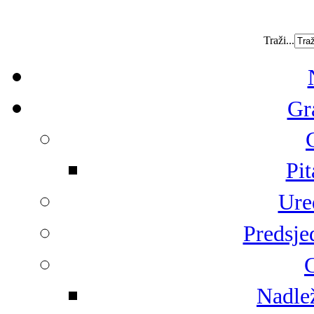
Traži...
Gr
Pit
Ure
Predsje
G
Nadlež