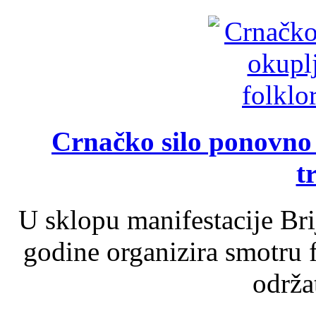
Crnačko silo ponovno o
t
U sklopu manifestacije Br
godine organizira smotru f
održat