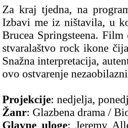
Za kraj tjedna, na program
Izbavi me iz ništavila, u 
Brucea Springsteena. Film 
stvaralaštvo rock ikone čij
Snažna interpretacija, auten
ovo ostvarenje nezaobilaznim
Projekcije
: nedjelja, ponedj
Žanr
: Glazbena drama / Bi
Glavne uloge
: Jeremy All