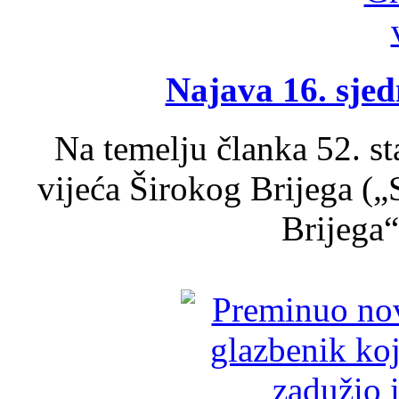
Najava 16. sjed
Na temelju članka 52. s
vijeća Širokog Brijega (
Brijega“,