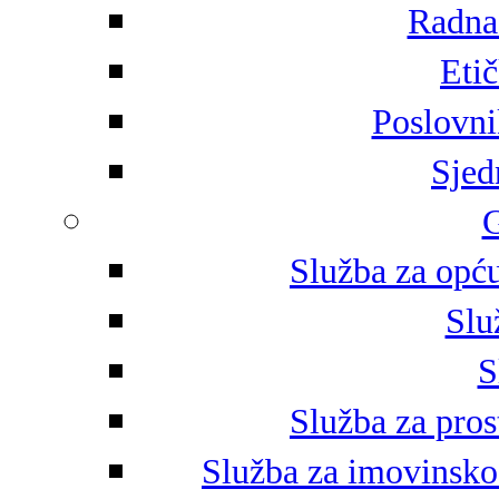
Radna 
Eti
Poslovni
Sjed
G
Služba za opću
Slu
S
Služba za pros
Služba za imovinsko-