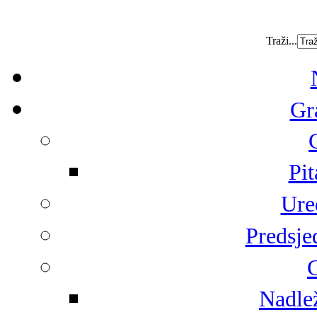
Traži...
Gr
Pit
Ure
Predsje
G
Nadlež