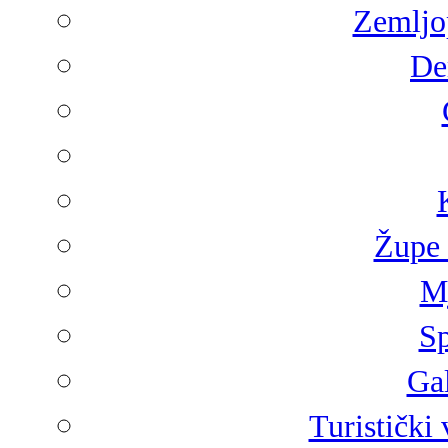
Zemljop
De
Župe 
Mj
Sp
Gal
Turistički 