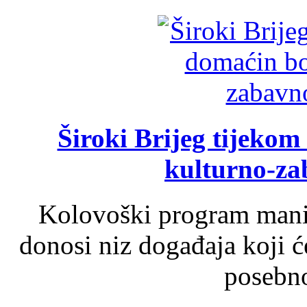
Široki Brijeg tijeko
kulturno-z
Kolovoški program manif
donosi niz događaja koji ć
posebno