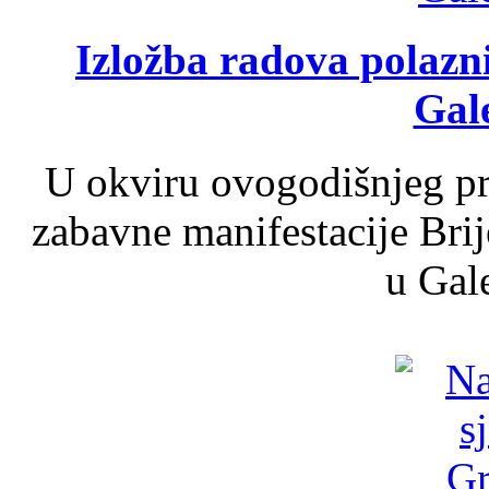
Izložba radova polazn
Gale
U okviru ovogodišnjeg pr
zabavne manifestacije Brij
u Gale