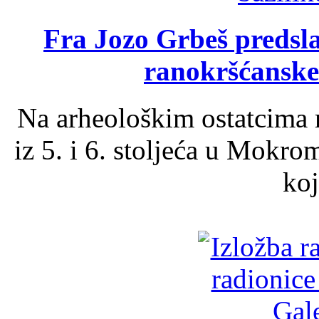
Fra Jozo Grbeš predsla
ranokršćanske
Na arheološkim ostatcima 
iz 5. i 6. stoljeća u Mokro
koj