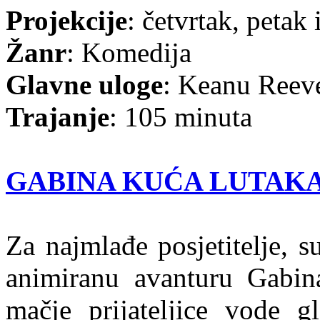
Projekcije
: četvrtak, petak 
Žanr
: Komedija
Glavne uloge
: Keanu Reeve
Trajanje
: 105 minuta
GABINA KUĆA LUTAKA – 
Za najmlađe posjetitelje, s
animiranu avanturu Gabin
mačje prijateljice vode gl