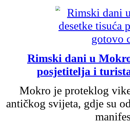
Rimski dani u Mokrom
posjetitelja i turist
Mokro je proteklog vik
antičkog svijeta, gdje su 
manifest