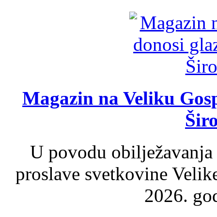
Magazin na Veliku Gosp
Šir
U povodu obilježavanja
proslave svetkovine Velik
2026. god