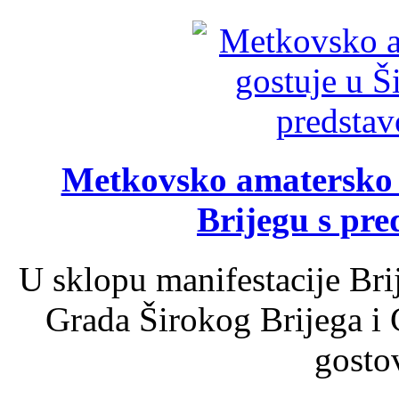
Metkovsko amatersko k
Brijegu s pr
U sklopu manifestacije Bri
Grada Širokog Brijega i 
gosto