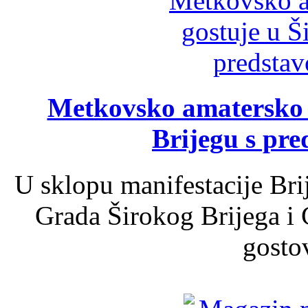
Metkovsko amatersko k
Brijegu s pr
U sklopu manifestacije Bri
Grada Širokog Brijega i 
gosto