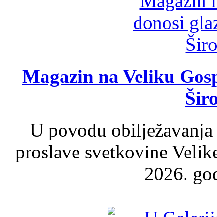
Magazin na Veliku Gosp
Šir
U povodu obilježavanja
proslave svetkovine Velik
2026. god