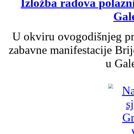
Izložba radova polazn
Gale
U okviru ovogodišnjeg pr
zabavne manifestacije Brij
u Gale