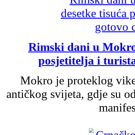
Rimski dani u Mokrom
posjetitelja i turist
Mokro je proteklog vik
antičkog svijeta, gdje su 
manifest