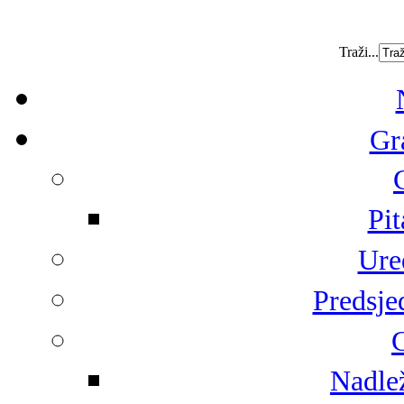
Traži...
Gr
Pit
Ure
Predsje
G
Nadlež