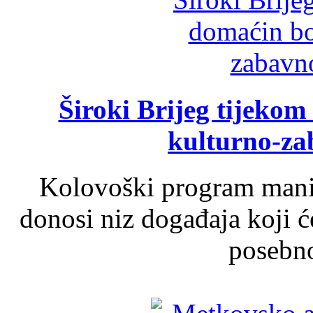
Široki Brijeg tijeko
kulturno-z
Kolovoški program manif
donosi niz događaja koji ć
posebno