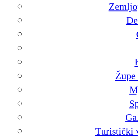
Zemljop
De
Župe 
Mj
Sp
Gal
Turistički 