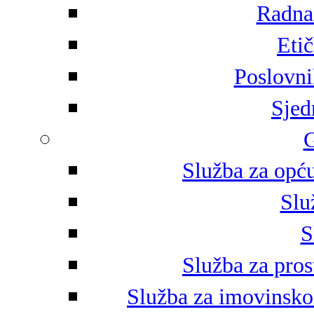
Radna 
Eti
Poslovni
Sjed
G
Služba za opću
Slu
S
Služba za pros
Služba za imovinsko-