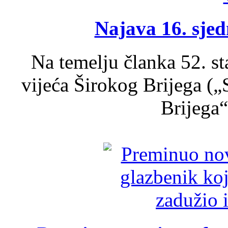
Najava 16. sjed
Na temelju članka 52. s
vijeća Širokog Brijega (
Brijega“,