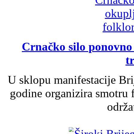
Crnačko silo ponovno o
t
U sklopu manifestacije Br
godine organizira smotru f
održat