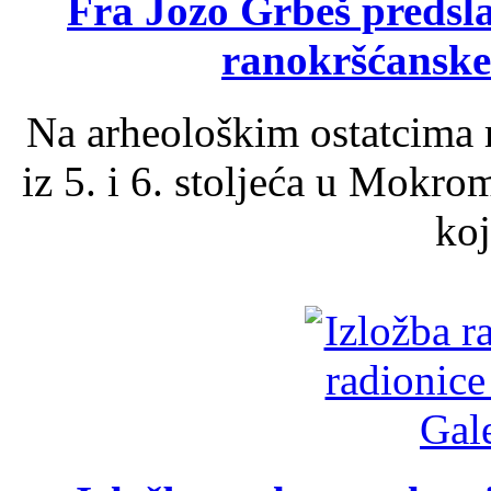
Fra Jozo Grbeš predsla
ranokršćanske
Na arheološkim ostatcima 
iz 5. i 6. stoljeća u Mokro
koj