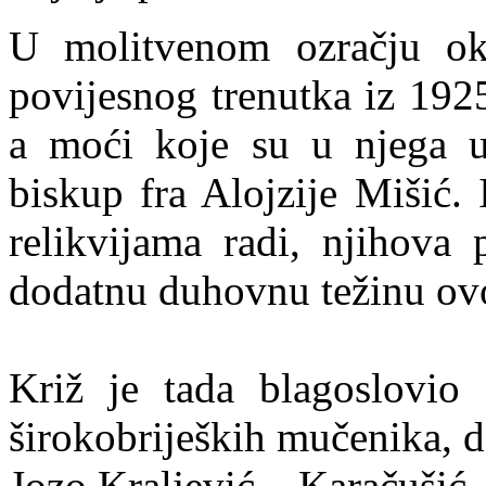
U molitvenom ozračju okup
povijesnog trenutka iz 1925
a moći koje su u njega ug
biskup fra Alojzije Mišić.
relikvijama radi, njihova 
dodatnu duhovnu težinu ov
Križ je tada blagoslovio 
širokobrijeških mučenika, d
Jozo Kraljević – Karačušić, 