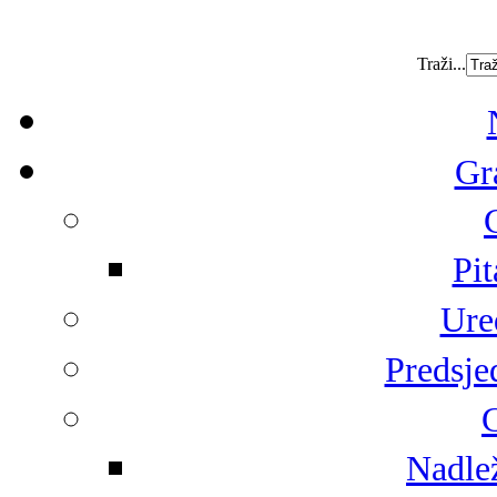
Traži...
Gr
Pit
Ure
Predsje
G
Nadlež