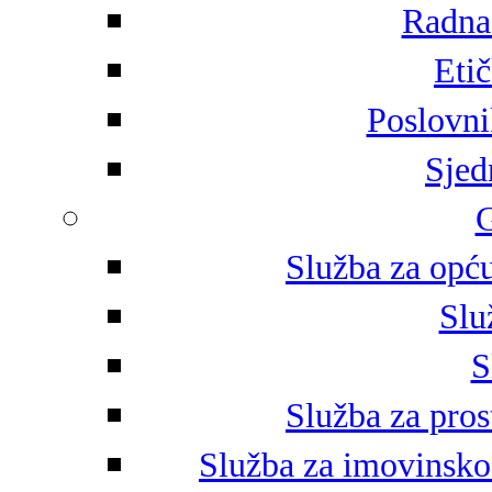
Radna 
Eti
Poslovni
Sjed
G
Služba za opću
Slu
S
Služba za pros
Služba za imovinsko-