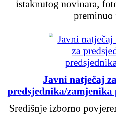
istaknutog novinara, foto
preminuo u
Javni natječaj z
predsjednika/zamjenika 
Središnje izborno povjere