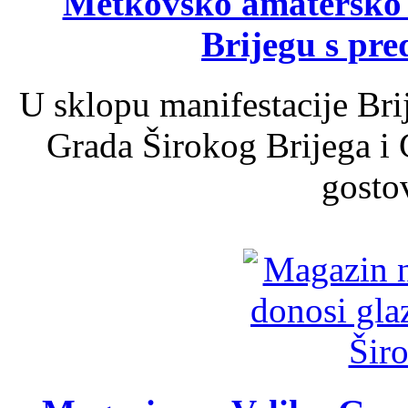
Metkovsko amatersko k
Brijegu s pr
U sklopu manifestacije Bri
Grada Širokog Brijega i 
gosto