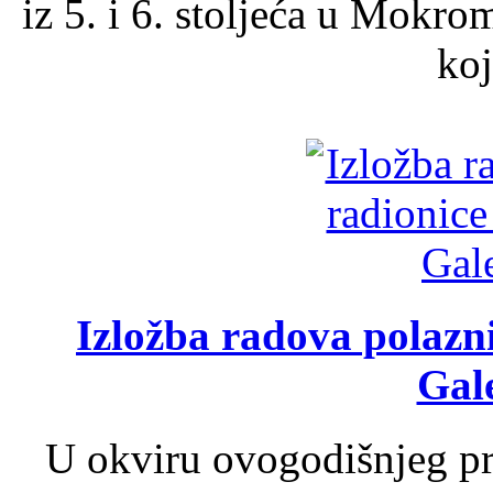
iz 5. i 6. stoljeća u Mokro
koj
Izložba radova polazn
Gale
U okviru ovogodišnjeg pr