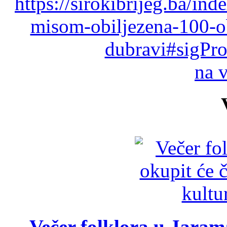
https://sirokibrijeg.ba/in
misom-obiljezena-100-ob
dubravi#sigPr
na 
Večer folklora u Jarama