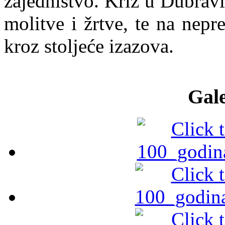
zajedništvo. Križ u Dubravi
molitve i žrtve, te na nepr
kroz stoljeće izazova.
Gale