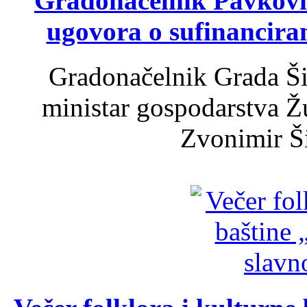
Gradonačelnik Pavković 
ugovora o sufinancira
Gradonačelnik Grada Ši
ministar gospodarstva 
Zvonimir Šir