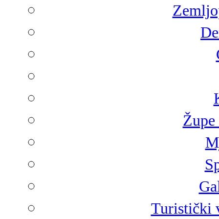
Zemljop
De
Župe 
Mj
Sp
Gal
Turistički 