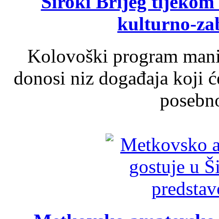
Široki Brijeg tijeko
kulturno-z
Kolovoški program manif
donosi niz događaja koji ć
posebno