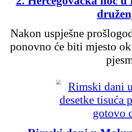
2. Hercegovačka noć u 
druženj
Nakon uspješne prošlogodi
ponovno će biti mjesto ok
pjesme