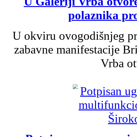
U Galeriji Vrba otvor
polaznika pr
U okviru ovogodišnjeg pr
zabavne manifestacije Bri
Vrba ot