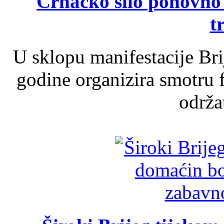
Crnačko silo ponovno o
t
U sklopu manifestacije Br
godine organizira smotru f
održat