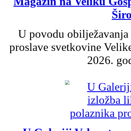
Magazin na Veliku Gosp
Šir
U povodu obilježavanja
proslave svetkovine Velik
2026. god