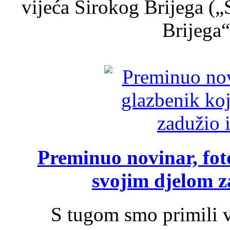
vijeća Širokog Brijega (
Brijega“,
Preminuo novinar, foto
svojim djelom za
S tugom smo primili v