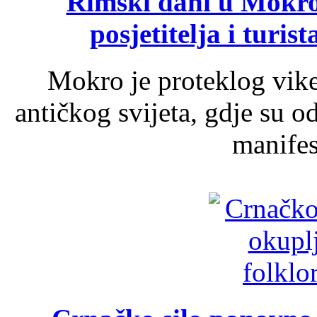
Rimski dani u Mokrom
posjetitelja i turist
Mokro je proteklog vik
antičkog svijeta, gdje su 
manifest