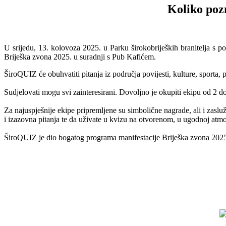
Koliko poz
U srijedu, 13. kolovoza 2025. u Parku širokobrijeških branitelja s 
Briješka zvona 2025. u suradnji s Pub Kafićem.
ŠiroQUIZ će obuhvatiti pitanja iz područja povijesti, kulture, sporta, 
Sudjelovati mogu svi zainteresirani. Dovoljno je okupiti ekipu od 2 do 
Za najuspješnije ekipe pripremljene su simbolične nagrade, ali i zaslu
i izazovna pitanja te da uživate u kvizu na otvorenom, u ugodnoj atmos
ŠiroQUIZ je dio bogatog programa manifestacije Briješka zvona 2025.,