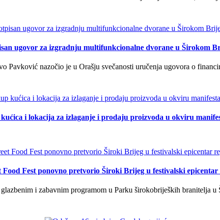
isan ugovor za izgradnju multifunkcionalne dvorane u Širokom Br
o Pavković nazočio je u Orašju svečanosti uručenja ugovora o financi
kućica i lokacija za izlaganje i prodaju proizvoda u okviru manife
t Food Fest ponovno pretvorio Široki Brijeg u festivalski epicentar 
lazbenim i zabavnim programom u Parku širokobrijeških branitelja u Š