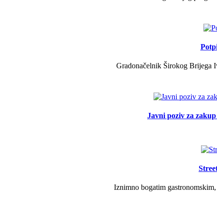
Potp
Gradonačelnik Širokog Brijega Iv
Javni poziv za zakup 
Stree
Iznimno bogatim gastronomskim, g