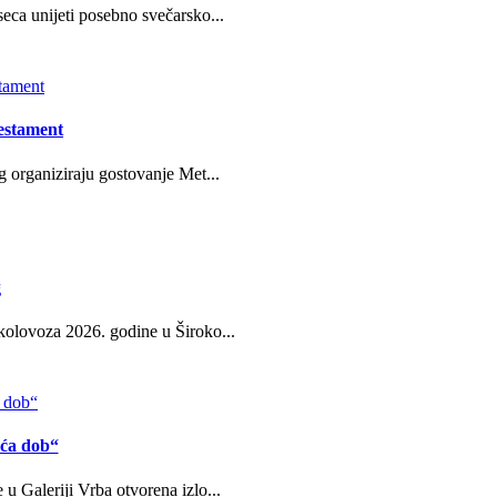
eca unijeti posebno svečarsko...
estament
g organiziraju gostovanje Met...
g
kolovoza 2026. godine u Široko...
eća dob“
u Galeriji Vrba otvorena izlo...