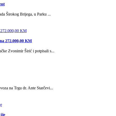
ent
da Širokog Brijega, u Parku ...
edna 272.000,00 KM
e Zvonimir Širić i potpisali s...
oza na Trgu dr. Ante Starčevi...
ije