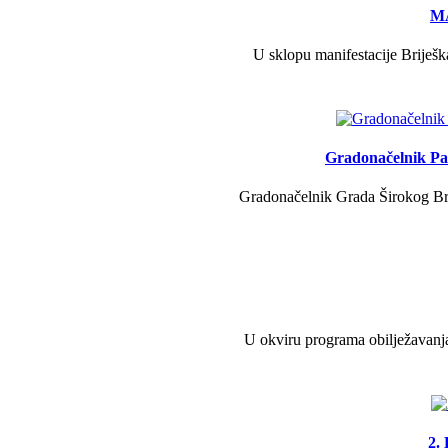
MA
U sklopu manifestacije Briješk
Gradonačelnik Pav
Gradonačelnik Grada Širokog Brij
U okviru programa obilježavanja
2.