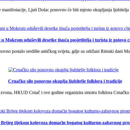
manifestacije, Ljuti Dolac ponovno će biti mjesto okupljanja ljubitelja 
u Mokrom oduševili desetke tisuća posjetitelja i turista iz gotovo ci
vno postalo središte antičkog svijeta, gdje su održani Rimski dani Mok
Crnačko silo ponovno okuplja ljubitelje folklora i tradicije
 zvona, HKUD Crnač i ove godine organizira smotru folklora Crnačko sil
i Brijeg tijekom kolovoza domaćin bogatog kulturno-zabavnog pr