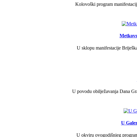
Kolovoški program manifestacije
Metkovs
U sklopu manifestacije Briješka
U povodu obilježavanja Dana Grad
U Galer
U okviru ovogodišnjeg programa 