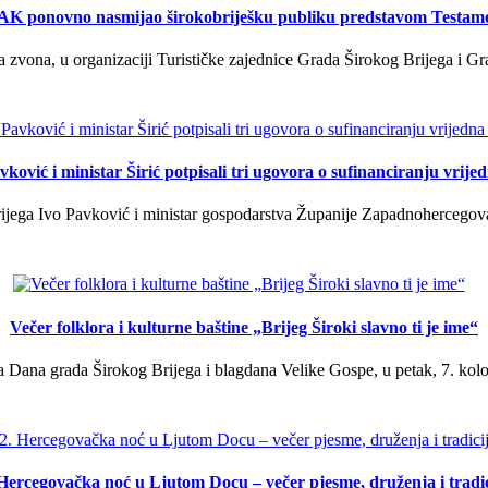
K ponovno nasmijao širokobriješku publiku predstavom Testam
a zvona, u organizaciji Turističke zajednice Grada Širokog Brijega i Gra
ković i ministar Širić potpisali tri ugovora o sufinanciranju vrij
ega Ivo Pavković i ministar gospodarstva Županije Zapadnohercegovačk
Večer folklora i kulturne baštine „Brijeg Široki slavno ti je ime“
 Dana grada Širokog Brijega i blagdana Velike Gospe, u petak, 7. kolov
 Hercegovačka noć u Ljutom Docu – večer pjesme, druženja i tradic