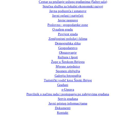
Centar za pružanje usluga građanima (Šalter sala)
Stručna služba za lokalni ekonomski razvoj
Javna poduzeća i ustanove
Javni oglasi i natječaji
Javne rasprave
Poslovno - gospodarske zone
O našem gradu
Povijest grada
Zemljopisni položaj i klima
Demografska slika
Gospodarstvo
Obrazovanje
Kultura i šport
Župe u Širokom Brijegu
Mjesne zajednice
Spomen obilježja
Galerija fotografija
Turistički vodič kroz Široki Brijeg
Građani
e-Uprava
Pravilnik o načinu rada i postupanja po zahtjevima građana
Servis građana
Javni pristup informacijama
Dokumenti
Kontakt