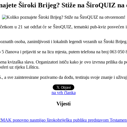
najete Široki Brijeg? Stiže na ŠiroQUIZ na
početkom u 21 sat održat će se ŠiroQUIZ, tematski pub-kviz posvećen i
poznatih osoba, zanimljivosti i lokalnih legendi vezanih uz Široki Brijeg
5 članova i prijaviti se na licu mjesta, putem telefona na broj 063 050 
žena kvizaška slava. Organizatori ističu kako je ovo izvrsna prilika da 
feri uz rijeku Lišticu.
 a sve zainteresirane pozivamo da dođu, testiraju svoje znanje i uživaj
na vrh članka
Vijesti