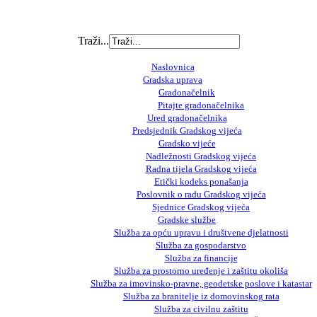
Traži...
Naslovnica
Gradska uprava
Gradonačelnik
Pitajte gradonačelnika
Ured gradonačelnika
Predsjednik Gradskog vijeća
Gradsko vijeće
Nadležnosti Gradskog vijeća
Radna tijela Gradskog vijeća
Etički kodeks ponašanja
Poslovnik o radu Gradskog vijeća
Sjednice Gradskog vijeća
Gradske službe
Služba za opću upravu i društvene djelatnosti
Služba za gospodarstvo
Služba za financije
Služba za prostorno uređenje i zaštitu okoliša
Služba za imovinsko-pravne, geodetske poslove i katastar
Služba za branitelje iz domovinskog rata
Služba za civilnu zaštitu