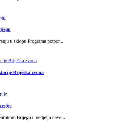
ijegu
ranju u sklopu Programa potpor...
stacije Briješka zvona
regije
irokom Brijegu u nedjelju nave...