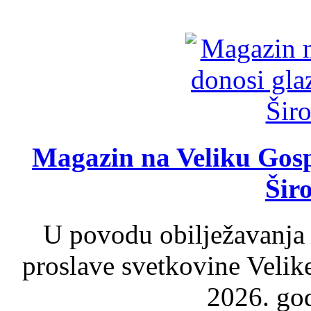
Magazin na Veliku Gosp
Šir
U povodu obilježavanja
proslave svetkovine Velik
2026. god