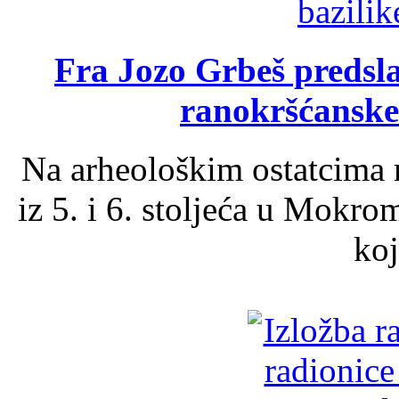
Fra Jozo Grbeš predsla
ranokršćanske
Na arheološkim ostatcima 
iz 5. i 6. stoljeća u Mokro
koj