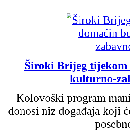
Široki Brijeg tijeko
kulturno-z
Kolovoški program manif
donosi niz događaja koji ć
posebno