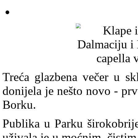
Treća glazbena večer u sk
donijela je nešto novo - pr
Borku.
Publika u Parku širokobrij
uživala je u moćnim, čisti