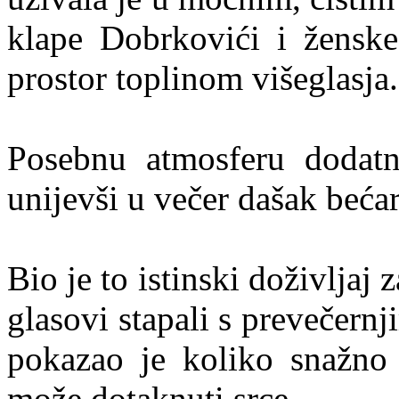
klape Dobrkovići i ženske
prostor toplinom višeglasja.
Posebnu atmosferu dodatno
unijevši u večer dašak bećar
Bio je to istinski doživljaj z
glasovi stapali s prevečern
pokazao je koliko snažno 
može dotaknuti srce.