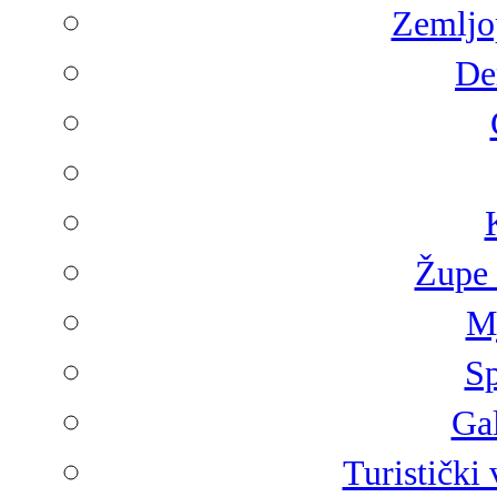
Zemljop
De
Župe 
Mj
Sp
Gal
Turistički 