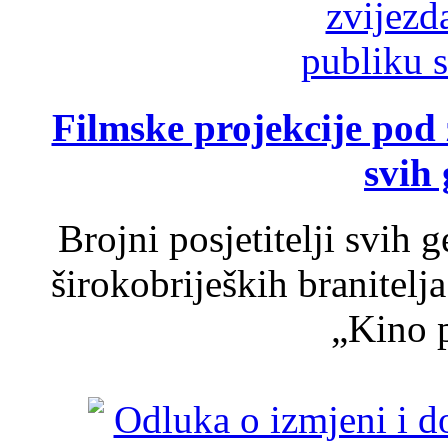
Filmske projekcije pod
svih 
Brojni posjetitelji svih 
širokobrijeških branitel
„Kino p