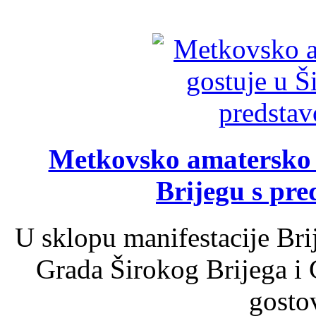
Metkovsko amatersko k
Brijegu s pr
U sklopu manifestacije Bri
Grada Širokog Brijega i 
gosto