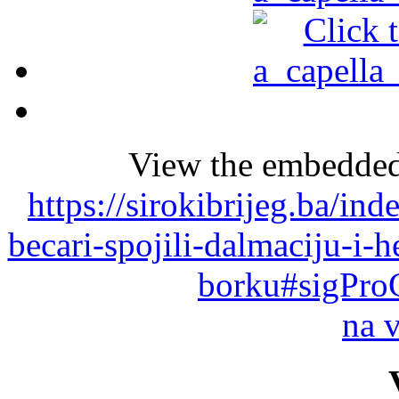
View the embedded 
https://sirokibrijeg.ba/in
becari-spojili-dalmaciju-i-
borku#sigPro
na 