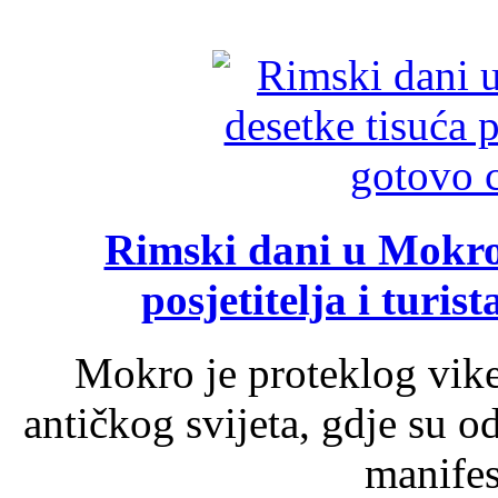
Rimski dani u Mokrom
posjetitelja i turist
Mokro je proteklog vik
antičkog svijeta, gdje su 
manifest