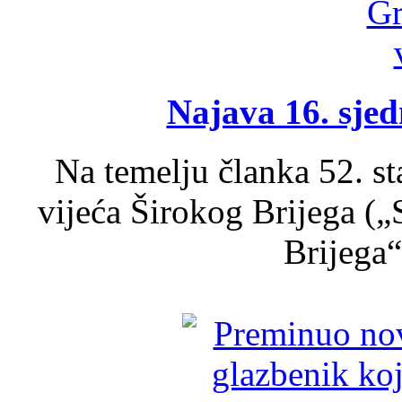
Najava 16. sjed
Na temelju članka 52. s
vijeća Širokog Brijega (
Brijega“,