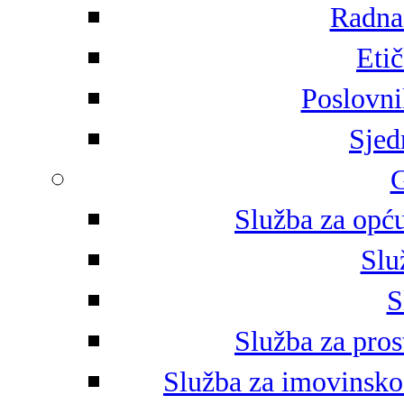
Radna 
Eti
Poslovni
Sjed
G
Služba za opću
Slu
S
Služba za pros
Služba za imovinsko-