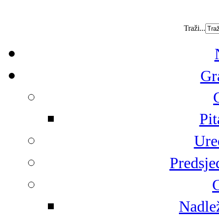
Traži...
Gr
Pit
Ure
Predsje
G
Nadlež