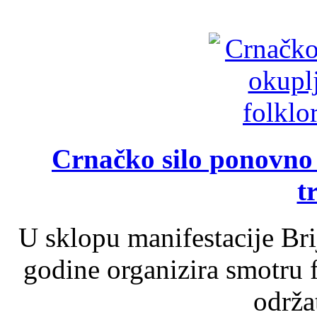
Crnačko silo ponovno o
t
U sklopu manifestacije Br
godine organizira smotru f
održat