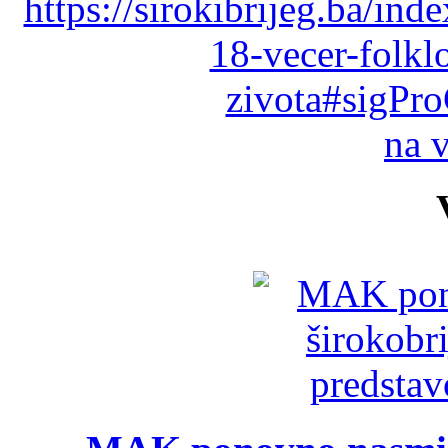
https://sirokibrijeg.ba/in
18-vecer-folkl
zivota#sigPro
na 