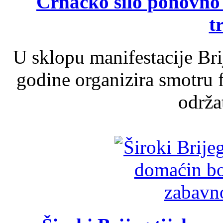
Crnačko silo ponovno o
t
U sklopu manifestacije Br
godine organizira smotru f
održat