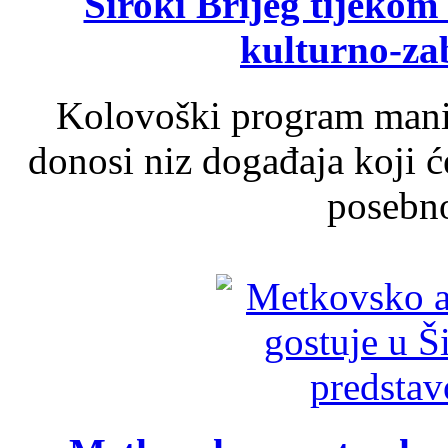
Široki Brijeg tijeko
kulturno-z
Kolovoški program manif
donosi niz događaja koji ć
posebno