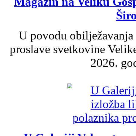
Magazin na Veliku Gosp
Šir
U povodu obilježavanja
proslave svetkovine Velik
2026. god