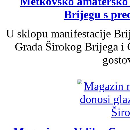
Metkovsko amatersko k
Brijegu s pr
U sklopu manifestacije Bri
Grada Širokog Brijega i 
gosto