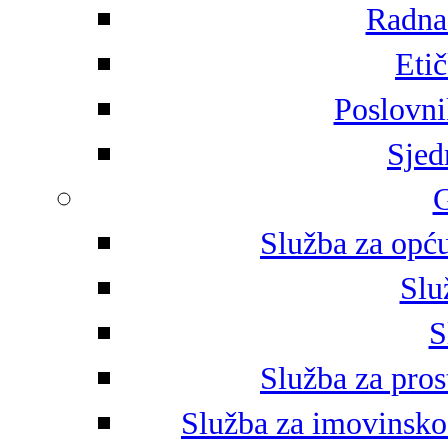
Radna 
Eti
Poslovni
Sjed
G
Služba za opću
Slu
S
Služba za pros
Služba za imovinsko-