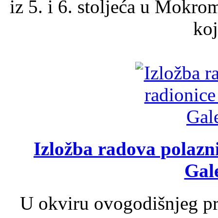
iz 5. i 6. stoljeća u Mokro
koj
Izložba radova polazn
Gale
U okviru ovogodišnjeg pr