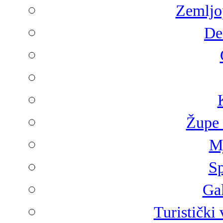
Zemljop
De
Župe 
Mj
Sp
Gal
Turistički 