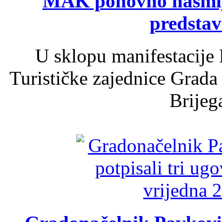
MAK ponovno nasmija
predsta
U sklopu manifestacije 
Turističke zajednice Grada
Brijega