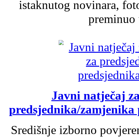
istaknutog novinara, foto
preminuo u
Javni natječaj z
predsjednika/zamjenika 
Središnje izborno povjere