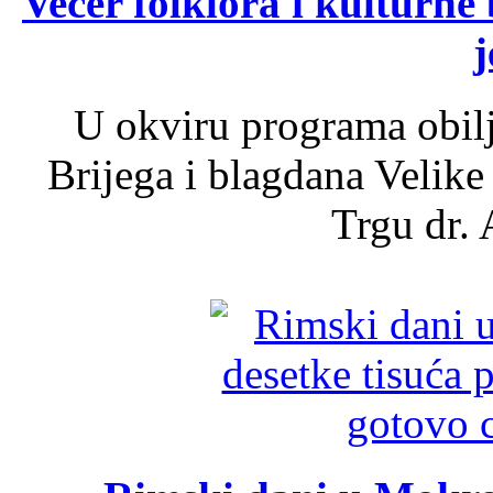
Večer folklora i kulturne 
j
U okviru programa obil
Brijega i blagdana Velike
Trgu dr. 