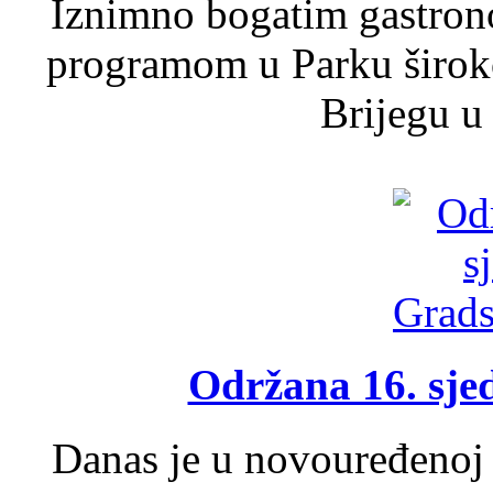
Iznimno bogatim gastron
programom u Parku široko
Brijegu u 
Održana 16. sje
Danas je u novouređenoj 