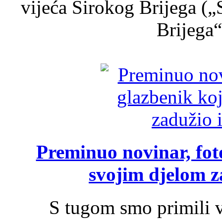
vijeća Širokog Brijega (
Brijega“,
Preminuo novinar, foto
svojim djelom za
S tugom smo primili v