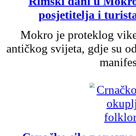
Rimski dani u Mokrom
posjetitelja i turist
Mokro je proteklog vik
antičkog svijeta, gdje su 
manifest