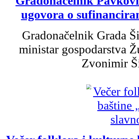
Gradonačelnik Pavković 
ugovora o sufinancira
Gradonačelnik Grada Ši
ministar gospodarstva 
Zvonimir Šir