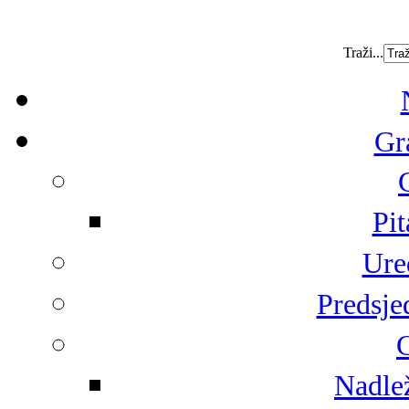
Traži...
Gr
Pit
Ure
Predsje
G
Nadlež