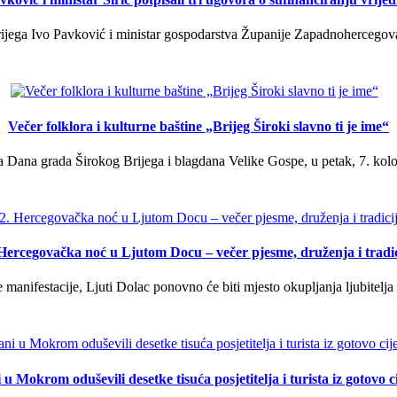
ega Ivo Pavković i ministar gospodarstva Županije Zapadnohercegovačk
Večer folklora i kulturne baštine „Brijeg Široki slavno ti je ime“
 Dana grada Širokog Brijega i blagdana Velike Gospe, u petak, 7. kolov
 Hercegovačka noć u Ljutom Docu – večer pjesme, druženja i tradic
manifestacije, Ljuti Dolac ponovno će biti mjesto okupljanja ljubitelja 
u Mokrom oduševili desetke tisuća posjetitelja i turista iz gotovo ci