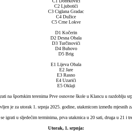
C1 Dobrkovići
C2 Ljubotići
C3 Ciglana Gradac
C4 Dužice
C5 Crne Lokve
D1 Kočerin
D2 Desna Obala
D3 Turčinovići
D4 Buhovo
D5 Brig
E1 Lijeva Obala
E2 Jare
E3 Rasno
E4 Uzarići
E5 Oklaji
ti na športskim terenima Prve osnovne škole u Klancu u razdoblju srp
en je za utorak 1. srpnja 2025. godine, utakmicom između mjesnih zaj
e igrati u sljedećim terminima, prva utakmica u 20 sati, druga u 21 i tr
Utorak, 1. srpnja: