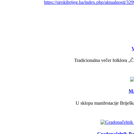
https://sirokibrijeg.ba/index.php/aktualnosti/
V
Tradicionalna večer folklora „Č
MA
U sklopu manifestacije Briješk
Gradonačelnik Pav