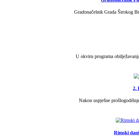
Gradonačelnik Grada Širokog Brij
U okviru programa obilježavanja
2.
Nakon uspješne prošlogodišnje 
Rimski dani 