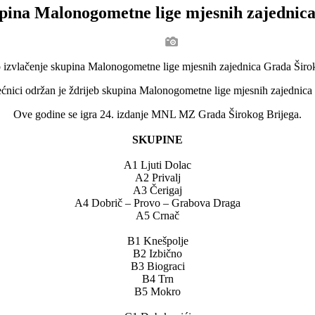
pina Malonogometne lige mjesnih zajednic
jećnici održan je ždrijeb skupina Malonogometne lige mjesnih zajednic
Ove godine se igra 24. izdanje MNL MZ Grada Širokog Brijega.
SKUPINE
A1 Ljuti Dolac
A2 Privalj
A3 Čerigaj
A4 Dobrič – Provo – Grabova Draga
A5 Crnač
B1 Knešpolje
B2 Izbično
B3 Biograci
B4 Trn
B5 Mokro