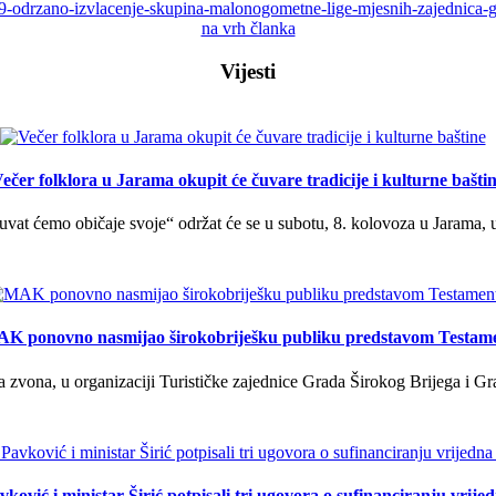
3299-odrzano-izvlacenje-skupina-malonogometne-lige-mjesnih-zajednica
na vrh članka
Vijesti
ečer folklora u Jarama okupit će čuvare tradicije i kulturne bašti
uvat ćemo običaje svoje“ održat će se u subotu, 8. kolovoza u Jarama, 
K ponovno nasmijao širokobriješku publiku predstavom Testam
a zvona, u organizaciji Turističke zajednice Grada Širokog Brijega i Gra
ković i ministar Širić potpisali tri ugovora o sufinanciranju vrij