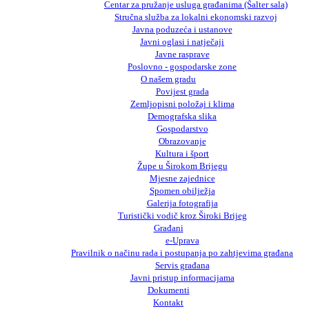
Centar za pružanje usluga građanima (Šalter sala)
Stručna služba za lokalni ekonomski razvoj
Javna poduzeća i ustanove
Javni oglasi i natječaji
Javne rasprave
Poslovno - gospodarske zone
O našem gradu
Povijest grada
Zemljopisni položaj i klima
Demografska slika
Gospodarstvo
Obrazovanje
Kultura i šport
Župe u Širokom Brijegu
Mjesne zajednice
Spomen obilježja
Galerija fotografija
Turistički vodič kroz Široki Brijeg
Građani
e-Uprava
Pravilnik o načinu rada i postupanja po zahtjevima građana
Servis građana
Javni pristup informacijama
Dokumenti
Kontakt