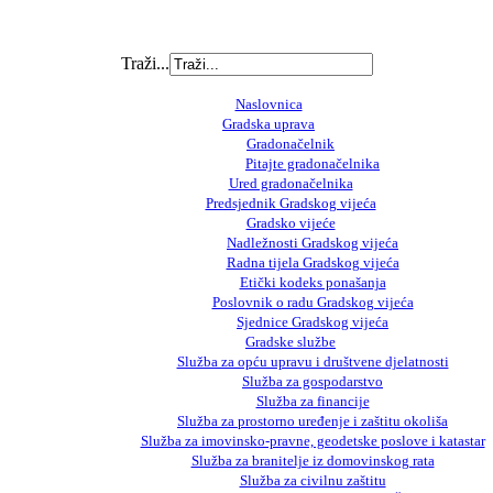
Traži...
Naslovnica
Gradska uprava
Gradonačelnik
Pitajte gradonačelnika
Ured gradonačelnika
Predsjednik Gradskog vijeća
Gradsko vijeće
Nadležnosti Gradskog vijeća
Radna tijela Gradskog vijeća
Etički kodeks ponašanja
Poslovnik o radu Gradskog vijeća
Sjednice Gradskog vijeća
Gradske službe
Služba za opću upravu i društvene djelatnosti
Služba za gospodarstvo
Služba za financije
Služba za prostorno uređenje i zaštitu okoliša
Služba za imovinsko-pravne, geodetske poslove i katastar
Služba za branitelje iz domovinskog rata
Služba za civilnu zaštitu