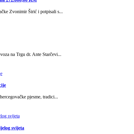
e Zvonimir Širić i potpisali s...
oza na Trgu dr. Ante Starčevi...
ije
hercegovačke pjesme, tradici...
jelog svijeta