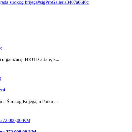
-grada-sirokog-brijega#sigProGalleria3407a06f0c
ne
u organizaciji HKUD-a Jare, k...
ent
da Širokog Brijega, u Parku ...
edna 272.000,00 KM