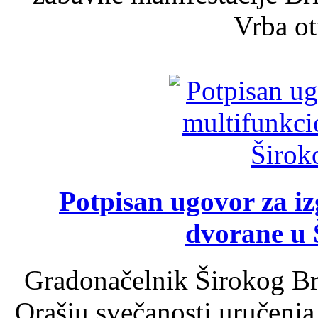
Vrba ot
Potpisan ugovor za i
dvorane u 
Gradonačelnik Širokog Br
Orašju svečanosti uručenja