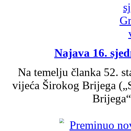
Najava 16. sjed
Na temelju članka 52. s
vijeća Širokog Brijega (
Brijega“,