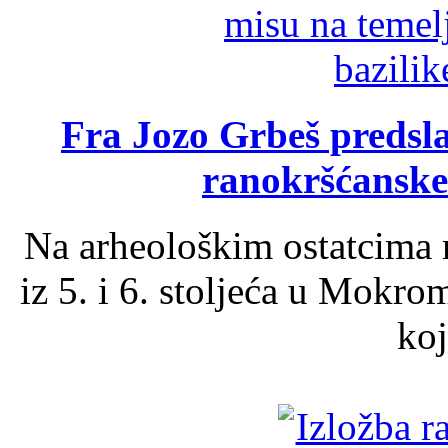
Fra Jozo Grbeš predsla
ranokršćanske
Na arheološkim ostatcima 
iz 5. i 6. stoljeća u Mokro
koj