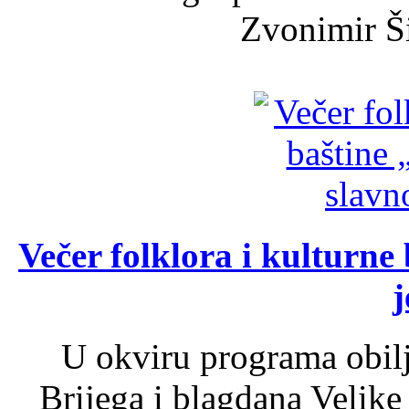
Zvonimir Šir
Večer folklora i kulturne 
j
U okviru programa obil
Brijega i blagdana Velike