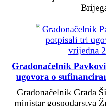
Brijega
Gradonačelnik Pavković 
ugovora o sufinancira
Gradonačelnik Grada Ši
ministar gospodarstva 