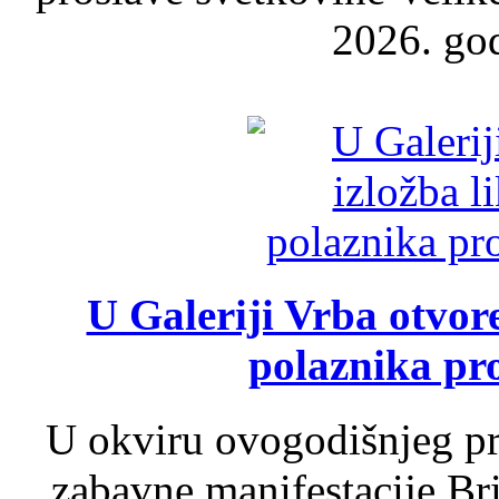
2026. god
U Galeriji Vrba otvor
polaznika pr
U okviru ovogodišnjeg pr
zabavne manifestacije Bri