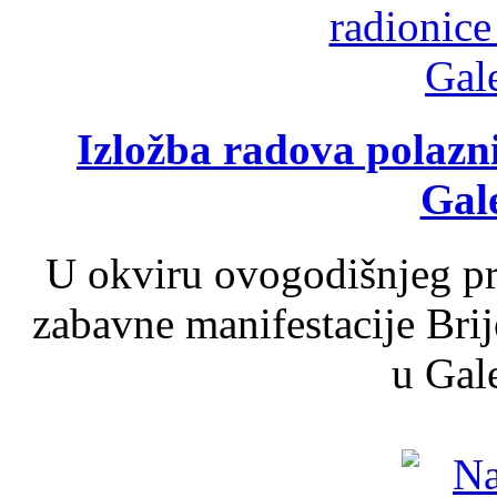
Izložba radova polazn
Gale
U okviru ovogodišnjeg pr
zabavne manifestacije Brij
u Gale