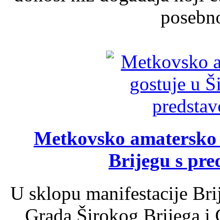
posebno
Metkovsko amatersko k
Brijegu s pr
U sklopu manifestacije Bri
Grada Širokog Brijega i 