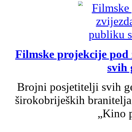
Filmske projekcije pod
svih 
Brojni posjetitelji svih 
širokobrijeških branitel
„Kino p