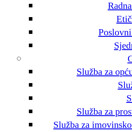
Radna 
Eti
Poslovni
Sjed
G
Služba za opću
Slu
S
Služba za pros
Služba za imovinsko-