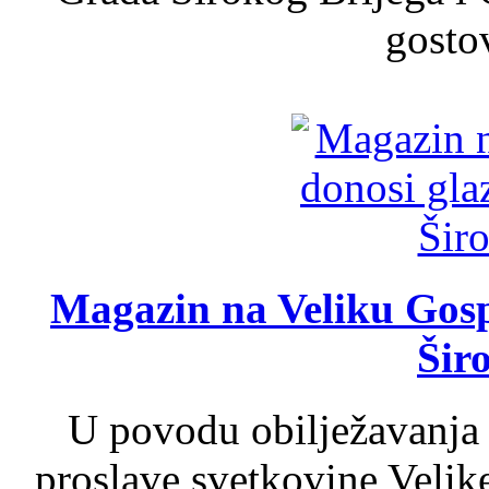
gosto
Magazin na Veliku Gosp
Šir
U povodu obilježavanja
proslave svetkovine Velik