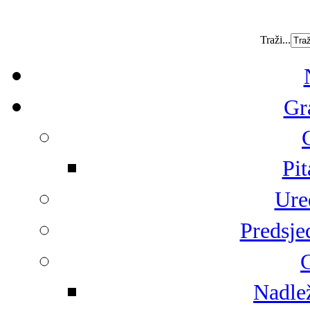
Traži...
Gr
Pit
Ure
Predsje
G
Nadlež