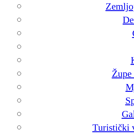
Zemljop
De
Župe 
Mj
Sp
Gal
Turistički 