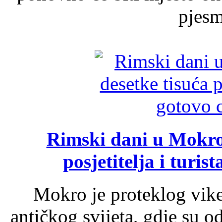
pjesme
Rimski dani u Mokrom
posjetitelja i turist
Mokro je proteklog vik
antičkog svijeta, gdje su 