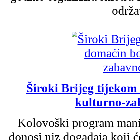
održat
Široki Brijeg tijeko
kulturno-z
Kolovoški program manif
donosi niz događaja koji ć