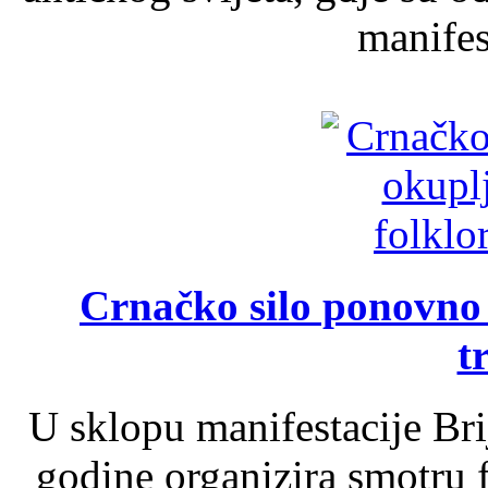
manifest
Crnačko silo ponovno o
t
U sklopu manifestacije Br
godine organizira smotru f