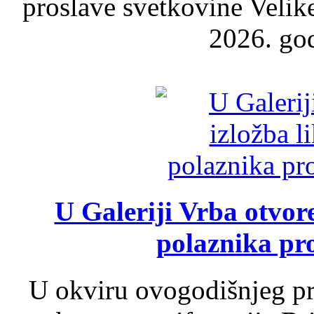
proslave svetkovine Velik
2026. god
U Galeriji Vrba otvor
polaznika pr
U okviru ovogodišnjeg pr