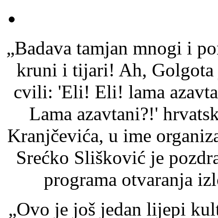
„Badava tamjan mnogi i pon
kruni i tijari! Ah, Golgota 
cvili: 'Eli! Eli! lama azavta
Lama azavtani?!' hrvatsk
Kranjčevića, u ime organiz
Srećko Slišković je pozd
programa otvaranja izlo
„Ovo je još jedan lijepi ku