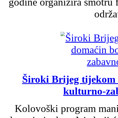
godine organizira smotru f
održat
Široki Brijeg tijeko
kulturno-z
Kolovoški program manif