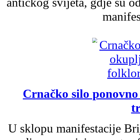
antičkog svijeta, gdje su 
manifest
Crnačko silo ponovno o
t
U sklopu manifestacije Br