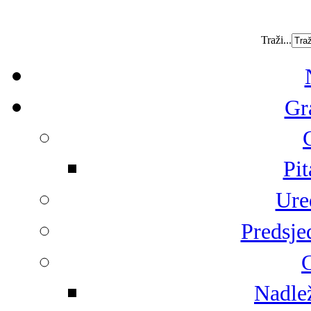
Traži...
Gr
Pit
Ure
Predsje
G
Nadlež