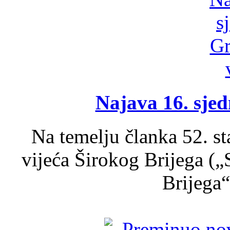
Najava 16. sjed
Na temelju članka 52. s
vijeća Širokog Brijega (
Brijega“,