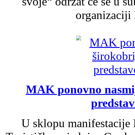
svoje“ održat će se u s
organizaciji
MAK ponovno nasmija
predsta
U sklopu manifestacije 