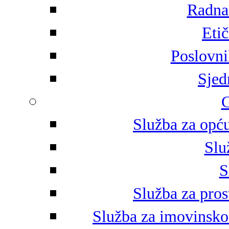
Radna 
Eti
Poslovni
Sjed
G
Služba za opću
Slu
S
Služba za pros
Služba za imovinsko-