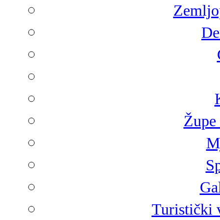
Zemljop
De
Župe 
Mj
Sp
Gal
Turistički 