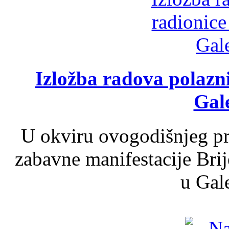
Izložba radova polazn
Gale
U okviru ovogodišnjeg pr
zabavne manifestacije Brij
u Gale