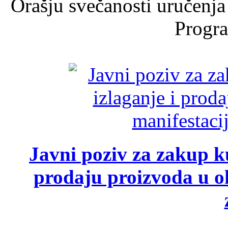
Orašju svečanosti uručenja
Progra
Javni poziv za zakup ku
prodaju proizvoda u ok