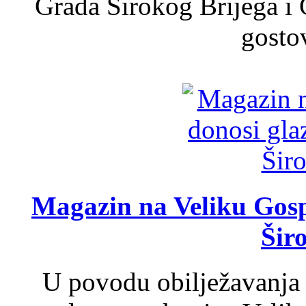
Grada Širokog Brijega i 
gosto
Magazin na Veliku Gosp
Šir
U povodu obilježavanja