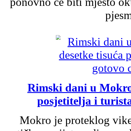
ponovno će biti mjesto ok
pjesme
Rimski dani u Mokrom
posjetitelja i turist
Mokro je proteklog vik