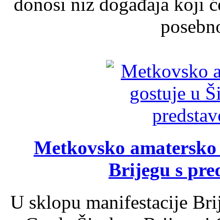
donosi niz događaja koji ć
posebno
Metkovsko amatersko k
Brijegu s pr
U sklopu manifestacije Bri