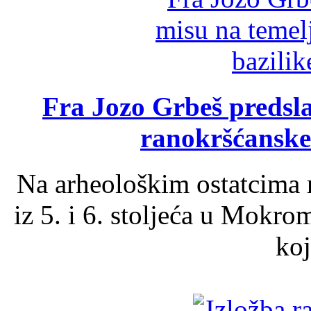
Fra Jozo Grbeš predsla
ranokršćanske
Na arheološkim ostatcima 
iz 5. i 6. stoljeća u Mokro
koj