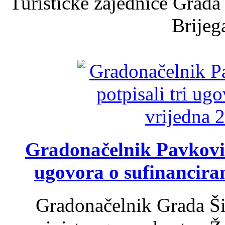
Turističke zajednice Grada
Brijega
Gradonačelnik Pavković 
ugovora o sufinancira
Gradonačelnik Grada Ši