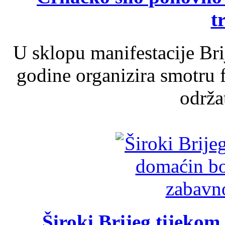
t
U sklopu manifestacije Br
godine organizira smotru f
održat
Široki Brijeg tijeko