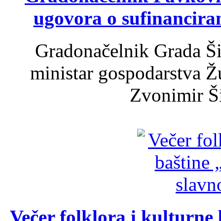
ugovora o sufinancira
Gradonačelnik Grada Ši
ministar gospodarstva 
Zvonimir Šir
Večer folklora i kulturne 