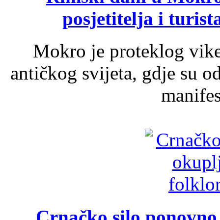
posjetitelja i turist
Mokro je proteklog vik
antičkog svijeta, gdje su 
manifest
Crnačko silo ponovno o