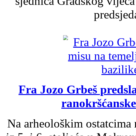
sjednica Gradskog vijeća
predsjed
Fra Jozo Grbeš predsla
ranokršćanske
Na arheološkim ostatcima 