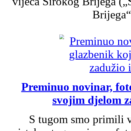
vijeća Širokog Brijega (
Brijega“,
Preminuo novinar, foto
svojim djelom za
S tugom smo primili v