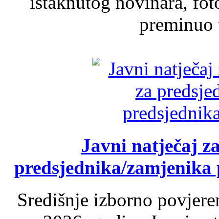
istaknutog novinara, foto
preminuo u
Javni natječaj z
predsjednika/zamjenika 
Središnje izborno povjere