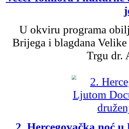
j
U okviru programa obil
Brijega i blagdana Velike
Trgu dr. 
2. Hercegovačka noć u 