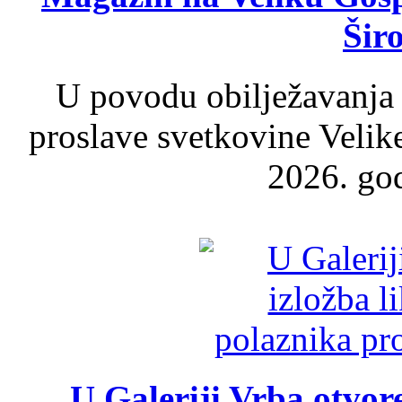
Šir
U povodu obilježavanja
proslave svetkovine Velik
2026. god
U Galeriji Vrba otvor