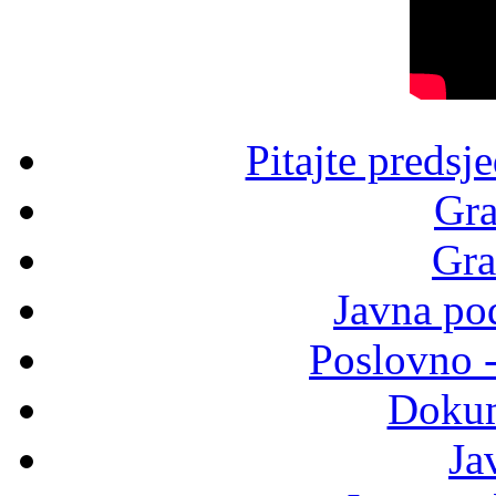
Pitajte predsj
Gra
Gra
Javna po
Poslovno 
Dokum
Ja