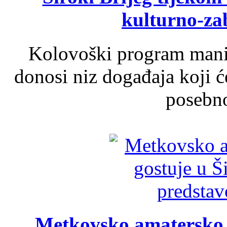
kulturno-z
Kolovoški program manif
donosi niz događaja koji ć
posebno
Metkovsko amatersko k