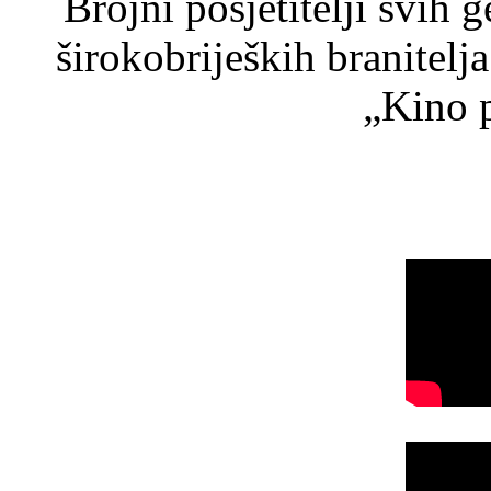
Brojni posjetitelji svih 
širokobrijeških branitel
„Kino p