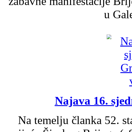
zabavne manifestacije Brij
u Gale
Najava 16. sjed
Na temelju članka 52. s