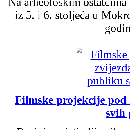
Na arheološkim ostatcima 
iz 5. i 6. stoljeća u Mok
godin
Filmske projekcije pod
svih 