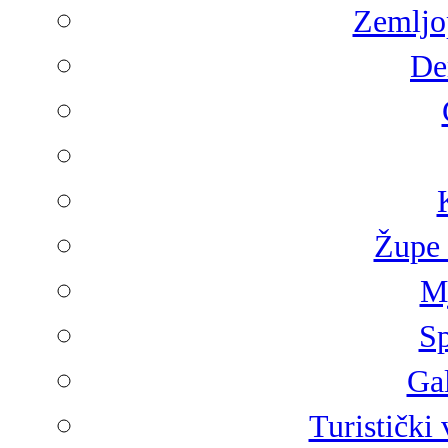
Zemljop
De
Župe 
Mj
Sp
Gal
Turistički 