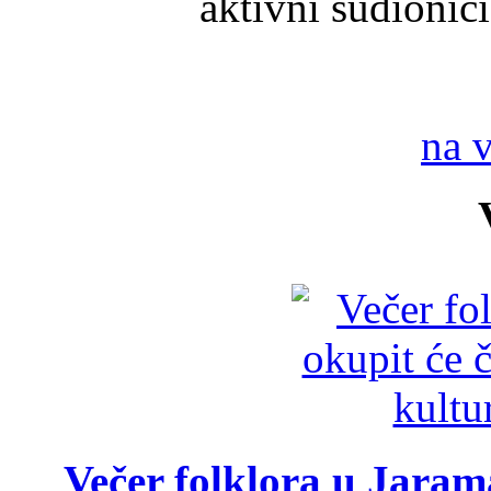
aktivni sudionici
na 
Večer folklora u Jarama