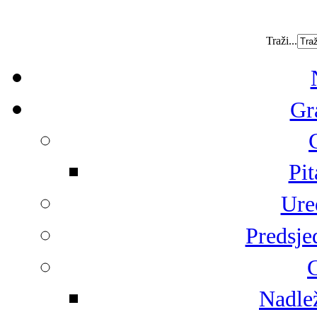
Traži...
Gr
Pit
Ure
Predsje
G
Nadlež