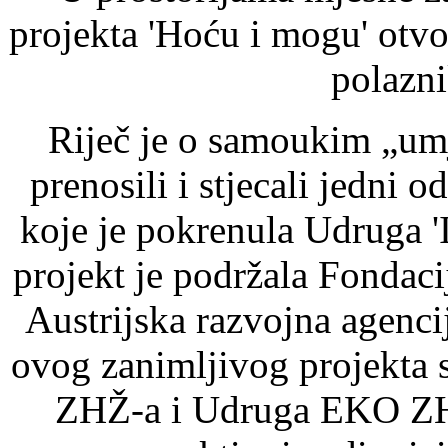
projekta 'Hoću i mogu' otvo
polazni
Riječ je o samoukim „umj
prenosili i stjecali jedni o
koje je pokrenula Udruga 'I
projekt je podržala Fondacij
Austrijska razvojna agenci
ovog zanimljivog projekta 
ZHŽ-a i Udruga EKO ZH č