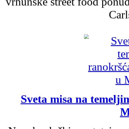
vrhunske street food ponu
Carl
Sveta misa na temelji
M