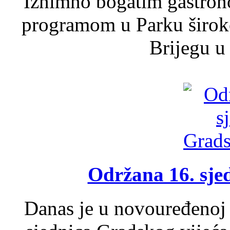
Iznimno bogatim gastron
programom u Parku široko
Brijegu u 
Održana 16. sje
Danas je u novouređenoj 