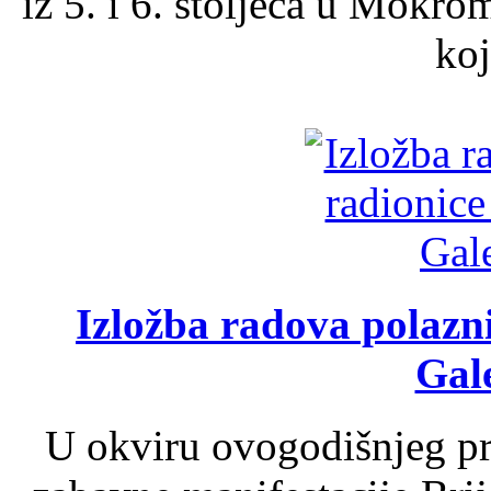
iz 5. i 6. stoljeća u Mokro
koj
Izložba radova polazn
Gale
U okviru ovogodišnjeg pr