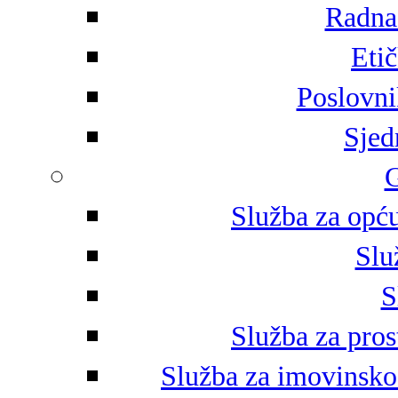
Radna 
Eti
Poslovni
Sjed
G
Služba za opću
Slu
S
Služba za pros
Služba za imovinsko-